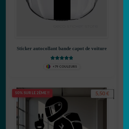
Sticker autocollant bande capot de voiture
Note
5
sur 5
+79 COULEURS
5,50
€
50% SUR LE 2ÈME !!