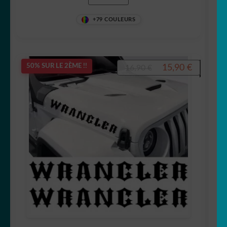
+79 COULEURS
Le
Le
15,90
€
50% SUR LE 2ÈME !!
16,90
€
prix
prix
initial
actuel
était :
est :
16,90 €.
15,90 €.