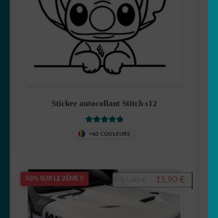
Sticker autocollant Stitch s12
Note
5.00
sur
+63 COULEURS
5
Le
Le
15,90
€
50% SUR LE 2ÈME !!
16,90
€
prix
prix
initial
actuel