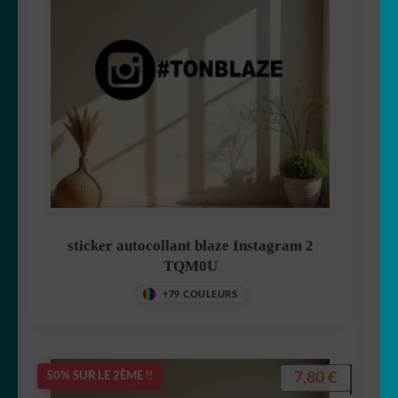
sticker autocollant blaze Instagram 2
TQM0U
+79 COULEURS
7,80
€
50% SUR LE 2ÈME !!