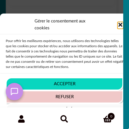
Gérer le consentement aux
5,50
€
50% SUR LE 2ÈME !!
cookies
Pour offrir les meilleures expériences, nous utilisons des technologies telles
que les cookies pour stocker et/ou accéder aux informations des appareils. Le
fait de consentir à ces technologies nous permettra de traiter des données
telles que le comportement de navigation ou les ID uniques sur ce site. Le fait
de ne pas consentir ou de retirer son consentement peut avoir un effet négatif
sur certaines caractéristiques et fonctions.
ACCEPTER
REFUSER
VOIR LES PRÉFÉRENCES
Recherche
RECHERCHE
0
Sticker Autocollant Sticker Mercedes AMG 2
pour :
Politique de cookies
Politique de confidentialité