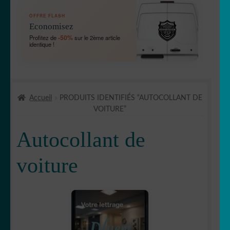
OUVRIR
🛞 Véhicules
OFFRE FLASH
LE
Economisez
MENU
OUVRIR
🐾 Stickers Animaux
-50%
Profitez de
sur le 2ème article
ENFANT
identique !
LE
MENU
OUVRIR
🏡 Stickers décoration maison
ENFANT
LE
MENU
OUVRIR
Lettrage et kits
ENFANT
Accueil
PRODUITS IDENTIFIÉS “AUTOCOLLANT DE
LE
VOITURE”
MENU
OUVRIR
🖨 3D et divers
ENFANT
LE
Autocollant de
MENU
OUVRIR
🐣 Décoration chambre Enfants
ENFANT
LE
voiture
MENU
Générateur de sticker
ENFANT
☕ Mugs
Fait au Japon 🇯🇵