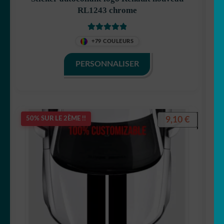
RL1243 chrome
Note
5.00
sur
+79 COULEURS
5
PERSONNALISER
9,10
€
50% SUR LE 2ÈME !!