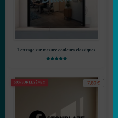
Lettrage sur mesure couleurs classiques
Note
5
sur 5
7,80
€
50% SUR LE 2ÈME !!