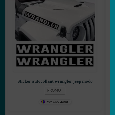
prix
prix
initial
actuel
était :
est :
16,90 €.
15,90 €.
Sticker autocollant wrangler jeep mod6
PROMO !
+79 COULEURS