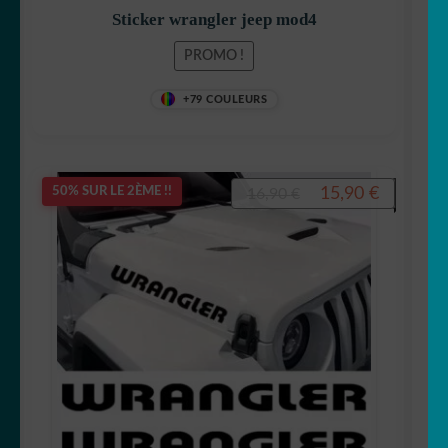
Sticker wrangler jeep mod4
PROMO !
+79 COULEURS
Le
Le
15,90
€
50% SUR LE 2ÈME !!
16,90
€
prix
prix
initial
actuel
était :
est :
16,90 €.
15,90 €.