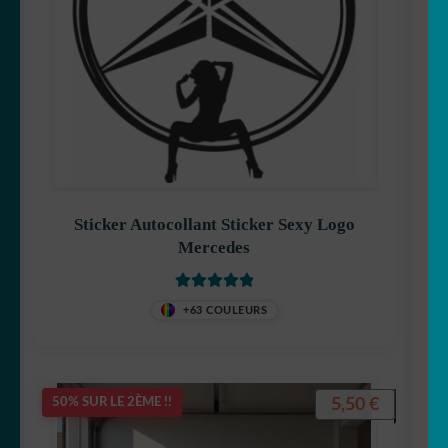
Sticker Autocollant Sticker Sexy Logo
Mercedes
Note
5
sur 5
+63 COULEURS
5,50
€
50% SUR LE 2ÈME !!