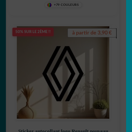
+79 COULEURS
à partir de
3,90
€
50% SUR LE 2ÈME !!
Sticker autocollant logo Renault nouveau