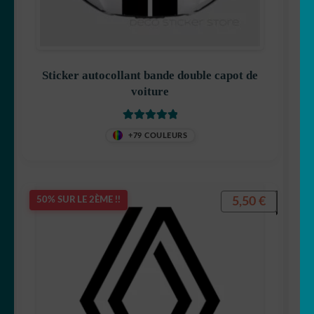
Sticker autocollant bande double capot de
voiture
Note
5
sur 5
+79 COULEURS
5,50
€
50% SUR LE 2ÈME !!