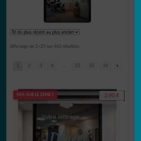
OUVRIR
Votre espace
LE
MENU
ENFANT
Trié
Affichage de 1–20 sur 463 résultats
du
plus
1
2
3
4
…
22
23
24
récent
au
plus
ancien
2,90
€
50% SUR LE 2ÈME !!