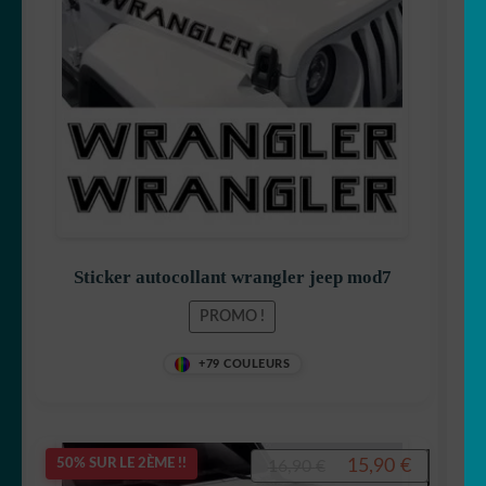
était :
est :
16,90 €.
15,90 €.
Sticker autocollant wrangler jeep mod7
PROMO !
+79 COULEURS
Le
Le
15,90
€
50% SUR LE 2ÈME !!
16,90
€