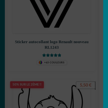
Sticker autocollant logo Renault nouveau
RL1243
Note
5
sur 5
+63 COULEURS
5,50
€
50% SUR LE 2ÈME !!