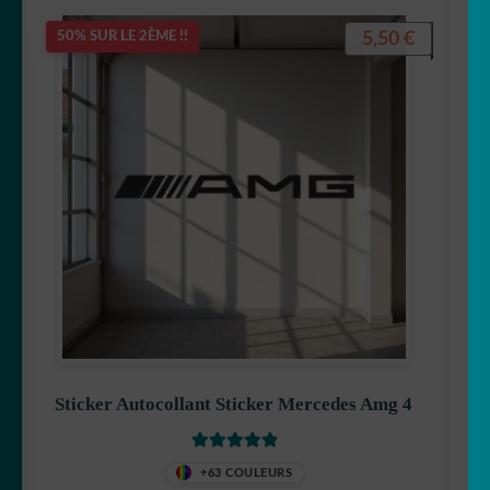
5,50
€
50% SUR LE 2ÈME !!
Sticker Autocollant Sticker Mercedes Amg 4
Note
5
sur 5
+63 COULEURS