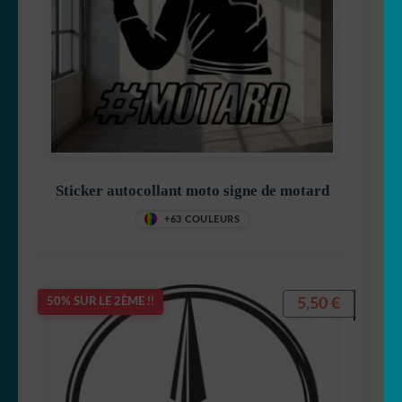
Sticker autocollant moto signe de motard
+63 COULEURS
5,50
€
50% SUR LE 2ÈME !!