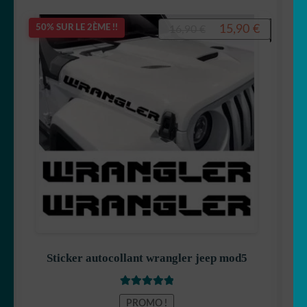
Le
Le
15,90
€
50% SUR LE 2ÈME !!
16,90
€
prix
prix
initial
actuel
était :
est :
16,90 €.
15,90 €.
Sticker autocollant wrangler jeep mod5
Note
5
sur 5
PROMO !