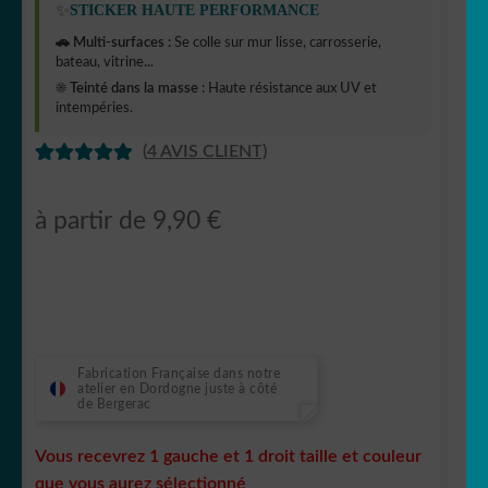
✨
STICKER HAUTE PERFORMANCE
🚗 Multi-surfaces :
Se colle sur mur lisse, carrosserie,
bateau, vitrine...
☀️ Teinté dans la masse :
Haute résistance aux UV et
intempéries.
(
4
AVIS CLIENT)
NOTÉ
2
5
SUR 5
à partir de
9,90
€
BASÉ SUR
NOTATION
S CLIENT
Fabrication Française dans notre
atelier en Dordogne juste à côté
de Bergerac
Vous recevrez 1 gauche et 1 droit taille et couleur
que vous aurez sélectionné