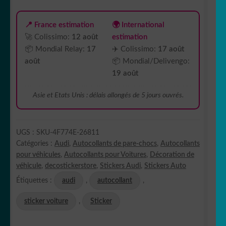
de
2
📍 France estimation
🌍 International
🚀 Colissimo:
12 août
estimation
📦 Mondial Relay:
17
✈️ Colissimo:
17 août
août
📦 Mondial/Delivengo:
19 août
Asie et Etats Unis : délais allongés de 5 jours ouvrés.
UGS :
SKU-4F774E-26811
Catégories :
Audi
,
Autocollants de pare-chocs
,
Autocollants
pour véhicules
,
Autocollants pour Voitures
,
Décoration de
véhicule
,
decostickerstore
,
Stickers Audi
,
Stickers Auto
Étiquettes :
audi
,
autocollant
,
sticker voiture
,
Sticker