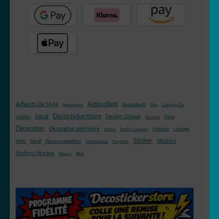
Autocollant
Adhésifs De Style
Autocollants
Anniversaire
Bike
Camping-Car
Decostickerstore
Decal
Design Unique
Déco
CHANEL
Douceur
Décoration
Décoration Intérieure
Intérieur
Lettrage
France
Harley Davidson
Sticker
Stickers
Mural
Personnalisation
Moto
Personnaliser
Polyester
Stickers Muraux
Vélo
Versace