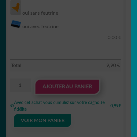
oui sans feutrine
oui avec feutrine
0,00
€
Total:
9,90
€
quantité
AJOUTER AU PANIER
de
Sticker
Avec cet achat vous cumulez sur votre cagnotte
autocollant
🎁
0,99€
fidélité
Audi
s-
VOIR MON PANIER
line
lot