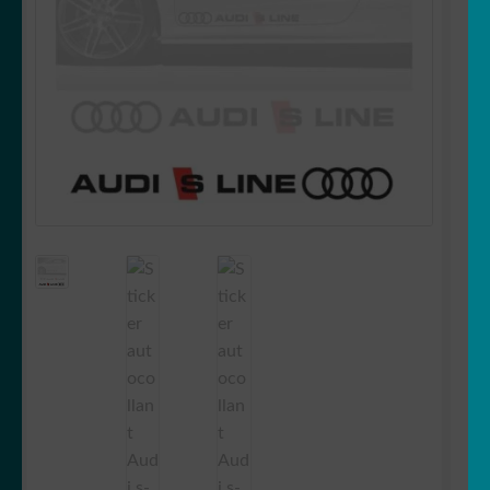
OUVRIR
Votre espace
LE
MENU
ENFANT