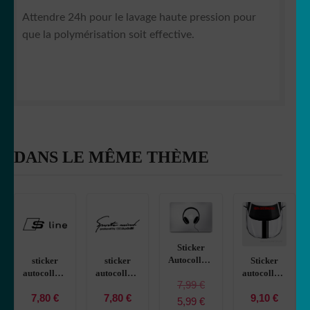
Attendre 24h pour le lavage haute pression pour
que la polymérisation soit effective.
DANS LE MÊME THÈME
Sticker
Autocollant
Sticker
sticker
sticker
MacBook
autocollant
autocollant
autocollant
7,99
€
Casque
bande 1
Audi 1
Audi 3
9,10
€
7,80
€
7,80
€
audio
liseret
XTOWO
ANSFB
Le
Le
5,99
€