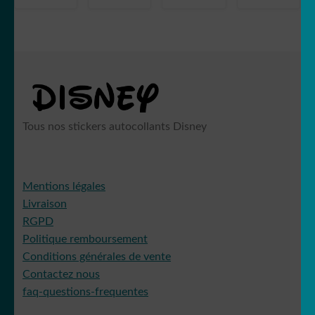
capot de
prix
prix
voiture
initial
actuel
était :
est :
7,99 €.
5,99 €.
Tous nos stickers autocollants Disney
Mentions légales
Livraison
RGPD
Politique remboursement
Conditions générales de vente
Contactez nous
faq-questions-frequentes