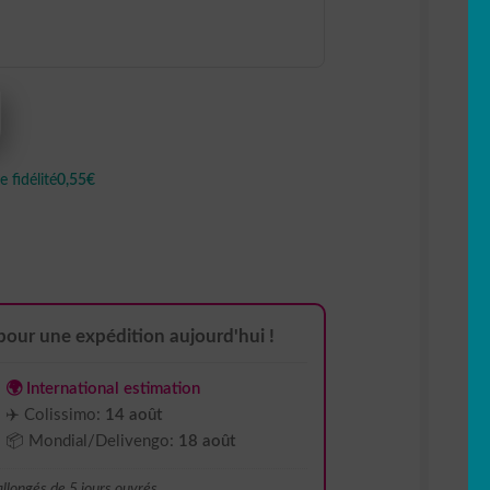
 fidélité
0,55€
pour une expédition aujourd'hui !
🌍 International estimation
✈️ Colissimo:
14 août
📦 Mondial/Delivengo:
18 août
 allongés de 5 jours ouvrés.