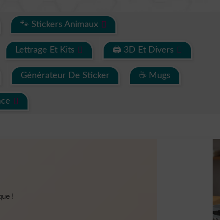
🐾 Stickers Animaux
Lettrage Et Kits
🖨 3D Et Divers
Générateur De Sticker
☕ Mugs
ace
que !