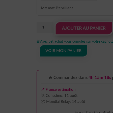
M= mat B=brillant
quantité
AJOUTER AU PANIER
de
sticker
🎁
Avec cet achat vous cumulez sur votre cagnotte
autocollant
papillon
VOIR MON PANIER
animaux
7
27UD6
🔥 Commandez dans
4h 15m 17s
📍 France estimation
🚀 Colissimo:
11 août
📦 Mondial Relay:
14 août
Asie et Etats Unis : délais