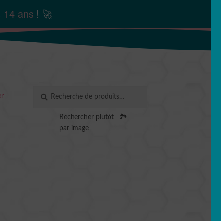
s
14 ans
! 🚀
Recherche
RECHERCHE
er
pour :
Rechercher plutôt
🏞️
par image