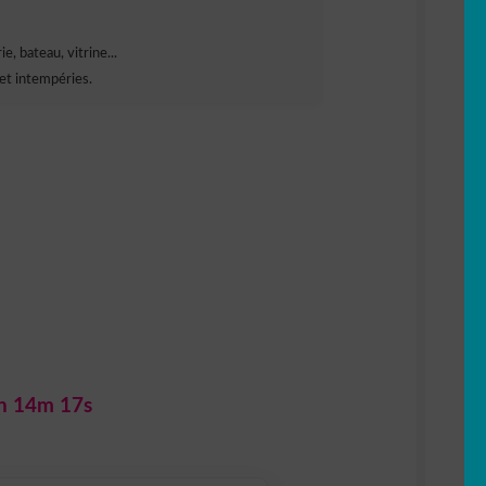
e, bateau, vitrine...
et intempéries.
h 14m 16s