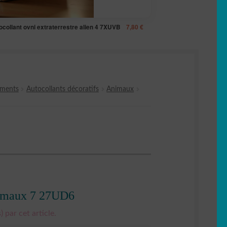
ocollant ovni extraterrestre alien 4 7XUVB
7,80
€
ements
Autocollants décoratifs
Animaux
animaux 7 27UD6
) par cet article.