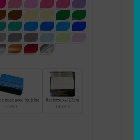
de pose avec feutrine
Raclette xxl 13cm
+2,99 €
+4,99 €