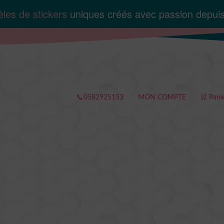
les de stickers
uniques créés avec passion depui
📞0582925153
MON COMPTE
🛒 Pani