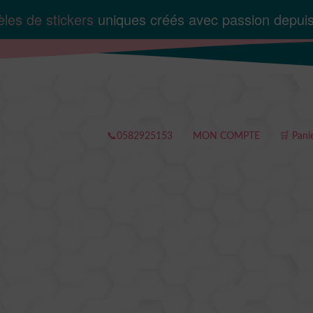
les de stickers
uniques créés avec passion depui
📞0582925153
MON COMPTE
🛒 Pani