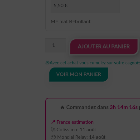
M= mat B=brillant
quantité
AJOUTER AU PANIER
de
sticker
🎁
Avec cet achat vous cumulez sur votre cagnotte
autocollant
Elsa
VOIR MON PANIER
reine-
des-
neiges
Disney
🔥 Commandez dans
3h 14m 14s
2
NUVEE
📍 France estimation
🚀 Colissimo:
11 août
📦 Mondial Relay:
14 août