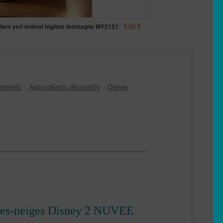
llant yeti animal bigfoot montagne MY2121
5,50
€
nements
Autocollants décoratifs
Disney
e-des-neiges Disney 2 NUVEE