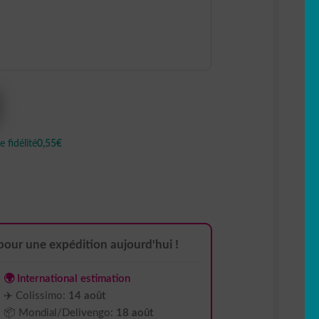
 fidélité
0,55€
pour une expédition aujourd'hui !
🌍 International estimation
✈️ Colissimo:
14 août
📦 Mondial/Delivengo:
18 août