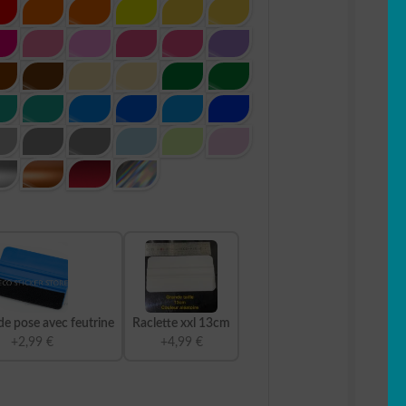
de pose avec feutrine
Raclette xxl 13cm
+2,99 €
+4,99 €