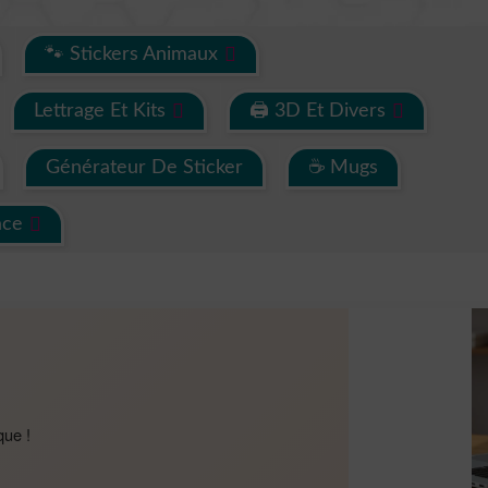
🐾 Stickers Animaux
Lettrage Et Kits
🖨 3D Et Divers
Générateur De Sticker
☕ Mugs
ace
que !