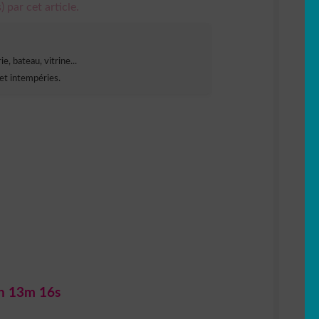
) par cet article.
e, bateau, vitrine...
et intempéries.
h 13m 15s