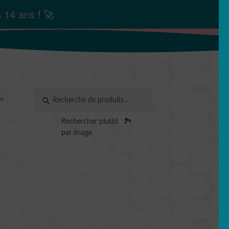
s
14 ans
! 🚀
Recherche
RECHERCHE
er
pour :
Rechercher plutôt
🏞️
par image