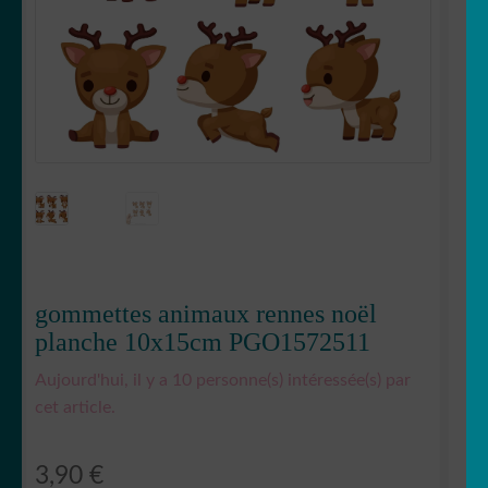
OUVRIR
Votre espace
LE
MENU
ENFANT
gommettes animaux rennes noël
planche 10x15cm PGO1572511
Aujourd'hui, il y a 10 personne(s) intéressée(s) par
cet article.
3,90
€