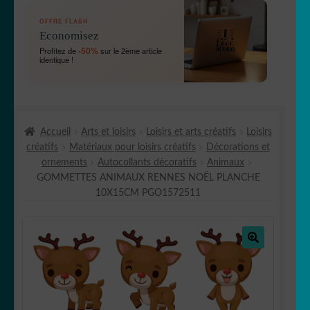
OUVRIR
🛞 Véhicules
OFFRE FLASH
LE
Economisez
MENU
OUVRIR
🐾 Stickers Animaux
-50%
Profitez de
sur le 2ème article
ENFANT
identique !
LE
MENU
OUVRIR
🏡 Stickers décoration maison
ENFANT
LE
MENU
OUVRIR
Lettrage et kits
ENFANT
Accueil
Arts et loisirs
Loisirs et arts créatifs
Loisirs
LE
créatifs
Matériaux pour loisirs créatifs
Décorations et
MENU
OUVRIR
🖨 3D et divers
ornements
Autocollants décoratifs
Animaux
ENFANT
LE
GOMMETTES ANIMAUX RENNES NOËL PLANCHE
MENU
OUVRIR
🐣 Décoration chambre Enfants
10X15CM PGO1572511
ENFANT
LE
MENU
Générateur de sticker
ENFANT
🔍
☕ Mugs
Fait au Japon 🇯🇵