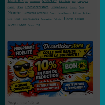
Autocollant
Adhésifs De Style
Autocollants
Anniversaire
Bike
Camping-Car
Decostickerstore
Decal
Design Unique
Déco
CHANEL
Douceur
Décoration
Décoration Intérieure
Intérieur
Lettrage
France
Harley Davidson
Sticker
Stickers
Mural
Personnalisation
Moto
Personnaliser
Polyester
Stickers Muraux
Vélo
Versace
Programme fidélité