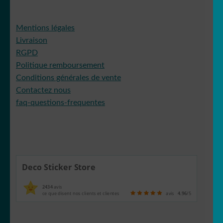
Mentions légales
Livraison
RGPD
Politique remboursement
Conditions générales de vente
Contactez nous
faq-questions-frequentes
Deco Sticker Store
2434
avis
ce que disent nos clients et clientes
avis
4.96
/5