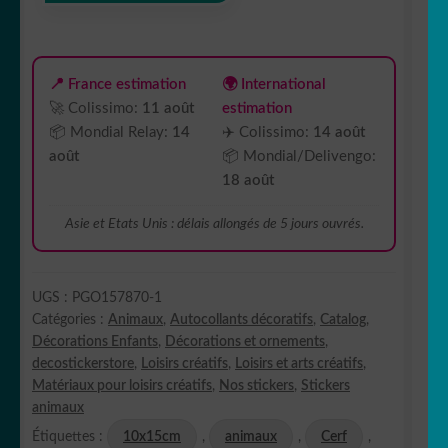
planche
10x15cm
PGO1572511
📍 France estimation
🌍 International
🚀 Colissimo:
11 août
estimation
📦 Mondial Relay:
14
✈️ Colissimo:
14 août
août
📦 Mondial/Delivengo:
18 août
Asie et Etats Unis : délais allongés de 5 jours ouvrés.
UGS :
PGO157870-1
Catégories :
Animaux
,
Autocollants décoratifs
,
Catalog
,
Décorations Enfants
,
Décorations et ornements
,
decostickerstore
,
Loisirs créatifs
,
Loisirs et arts créatifs
,
Matériaux pour loisirs créatifs
,
Nos stickers
,
Stickers
animaux
Étiquettes :
10x15cm
,
animaux
,
Cerf
,