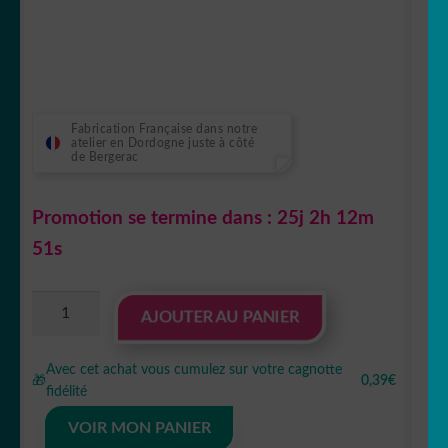
Fabrication Française dans notre
atelier en Dordogne juste à côté
de Bergerac
Promotion se termine dans :
25j 2h 12m
50s
quantité
AJOUTER AU PANIER
de
gommettes
Avec cet achat vous cumulez sur votre cagnotte
animaux
🎁
0,39€
fidélité
rennes
noël
VOIR MON PANIER