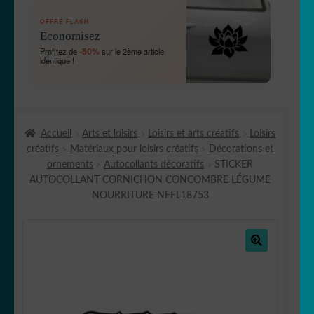
OUVRIR
🛞 Véhicules
OFFRE FLASH
LE
Economisez
MENU
OUVRIR
🐾 Stickers Animaux
-50%
Profitez de
sur le 2ème article
ENFANT
identique !
LE
MENU
OUVRIR
🏡 Stickers décoration maison
ENFANT
LE
MENU
OUVRIR
Lettrage et kits
ENFANT
Accueil
Arts et loisirs
Loisirs et arts créatifs
Loisirs
LE
créatifs
Matériaux pour loisirs créatifs
Décorations et
MENU
OUVRIR
🖨 3D et divers
ornements
Autocollants décoratifs
STICKER
ENFANT
LE
AUTOCOLLANT CORNICHON CONCOMBRE LÉGUME
MENU
OUVRIR
🐣 Décoration chambre Enfants
NOURRITURE NFFL18753
ENFANT
LE
MENU
Générateur de sticker
ENFANT
🔍
☕ Mugs
Fait au Japon 🇯🇵