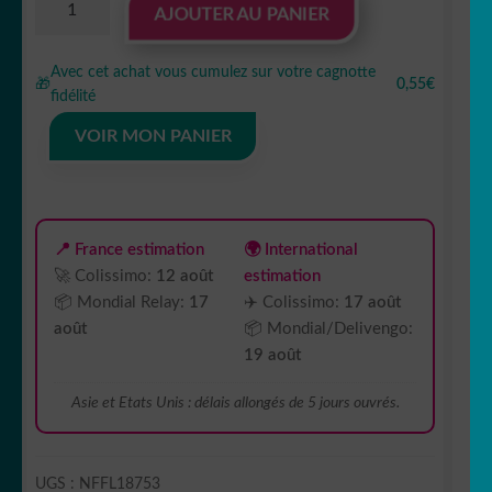
AJOUTER AU PANIER
de
Sticker
Avec cet achat vous cumulez sur votre cagnotte
Autocollant
🎁
0,55€
fidélité
cornichon
concombre
VOIR MON PANIER
légume
nourriture
NFFL18753
📍 France estimation
🌍 International
🚀 Colissimo:
12 août
estimation
📦 Mondial Relay:
17
✈️ Colissimo:
17 août
août
📦 Mondial/Delivengo:
19 août
Asie et Etats Unis : délais allongés de 5 jours ouvrés.
UGS :
NFFL18753