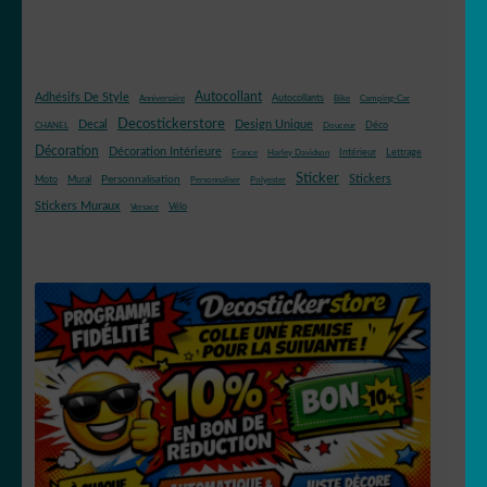
Autocollant
Adhésifs De Style
Autocollants
Anniversaire
Bike
Camping-Car
Decostickerstore
Decal
Design Unique
Déco
CHANEL
Douceur
Décoration
Décoration Intérieure
Intérieur
Lettrage
France
Harley Davidson
Sticker
Stickers
Mural
Personnalisation
Moto
Personnaliser
Polyester
Stickers Muraux
Vélo
Versace