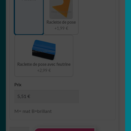
Raclette de pose
+1,99 €
Raclette de pose avec feutrine
+2,99 €
Prix
M= mat B=brillant
quantité