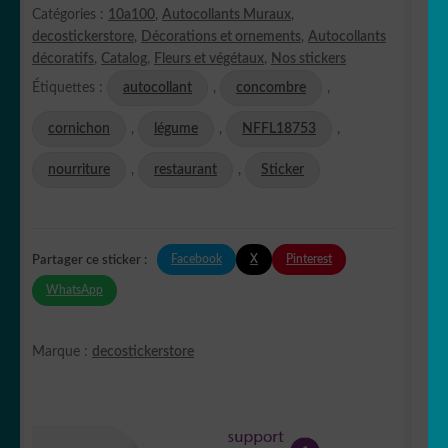
Catégories :
10a100
,
Autocollants Muraux
,
decostickerstore
,
Décorations et ornements
,
Autocollants
décoratifs
,
Catalog
,
Fleurs et végétaux
,
Nos stickers
Étiquettes :
autocollant
,
concombre
,
cornichon
,
légume
,
NFFL18753
,
nourriture
,
restaurant
,
Sticker
Facebook
X
Pinterest
Partager ce sticker :
WhatsApp
Marque :
decostickerstore