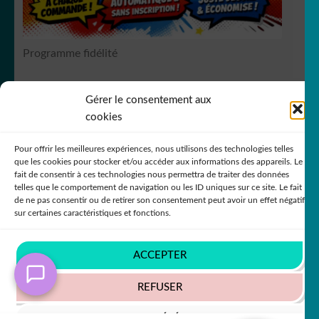
Programme fidélité
Gérer le consentement aux
RCS Bergerac SIREN 751
149535
cookies
Pour offrir les meilleures expériences, nous utilisons des technologies telles
que les cookies pour stocker et/ou accéder aux informations des appareils. Le
fait de consentir à ces technologies nous permettra de traiter des données
telles que le comportement de navigation ou les ID uniques sur ce site. Le fait
de ne pas consentir ou de retirer son consentement peut avoir un effet négatif
© DecoStickerStore 2026
sur certaines caractéristiques et fonctions.
Politique de confidentialité
Built with
WooCommerce
.
ACCEPTER
REFUSER