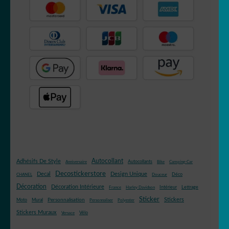
Autocollant
Adhésifs De Style
Autocollants
Anniversaire
Bike
Camping-Car
Decostickerstore
Decal
Design Unique
Déco
CHANEL
Douceur
Décoration
Décoration Intérieure
Intérieur
Lettrage
France
Harley Davidson
Sticker
Stickers
Mural
Personnalisation
Moto
Personnaliser
Polyester
Stickers Muraux
Vélo
Versace