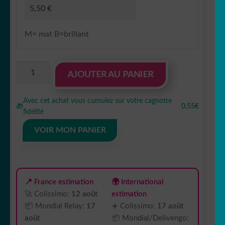
M= mat B=brillant
quantité
AJOUTER AU PANIER
de
Sticker
Avec cet achat vous cumulez sur votre cagnotte
Autocollant
🎁
0,55€
fidélité
carotte
légume
VOIR MON PANIER
nourriture
NFFL18769
📍 France estimation
🌍 International
🚀 Colissimo:
12 août
estimation
📦 Mondial Relay:
17
✈️ Colissimo:
17 août
août
📦 Mondial/Delivengo: