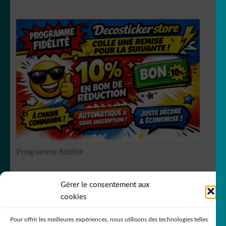
Programme fidélité
Gérer le consentement aux
RCS Bergerac SIREN 751
149535
cookies
Pour offrir les meilleures expériences, nous utilisons des technologies telles