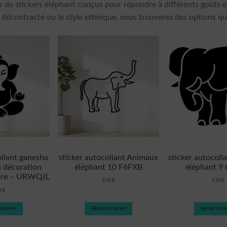
de stickers éléphant conçus pour répondre à différents goûts e
décontracté ou le style ethnique, vous trouverez des options qui
ollant ganesha
sticker autocollant Animaux
sticker autocol
n décoration
éléphant 10 F6FXB
éléphant 9
tore – URWQJL
5,50
€
5,50
€
50
€
u panier
Ajouter au panier
Ajouter au pa