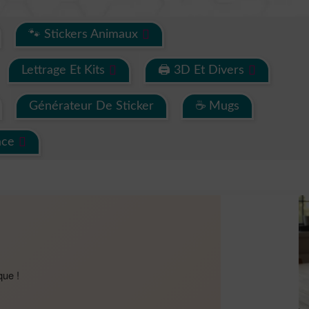
🐾 Stickers Animaux
Lettrage Et Kits
🖨 3D Et Divers
Générateur De Sticker
☕ Mugs
ace
que !