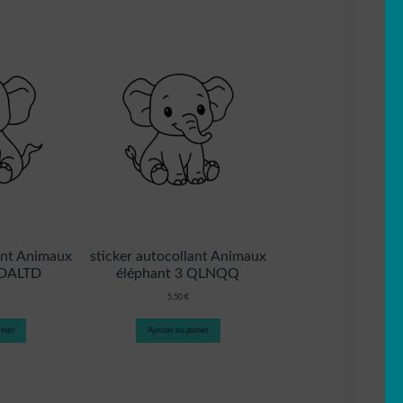
lant Animaux
sticker autocollant Animaux
 DALTD
éléphant 3 QLNQQ
5,50
€
nier
Ajouter au panier