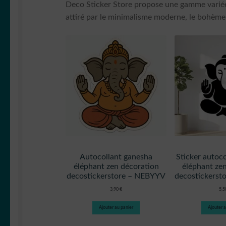
Deco Sticker Store propose une gamme variée 
attiré par le minimalisme moderne, le bohème 
Autocollant ganesha
Sticker autoc
éléphant zen décoration
éléphant ze
decostickerstore – NEBYYV
decostickers
3,90
€
5,
Ajouter au panier
Ajouter a