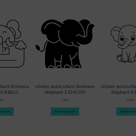
ollant Animaux
sticker autocollant Animaux
sticker autocol
 6 KIBLU
éléphant 5 EHGYN
éléphant 4
50
€
5,50
€
5,50
€
u panier
Ajouter au panier
Ajouter au pa