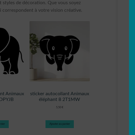
t styles de décoration. Que vous soyez
 correspondent à votre vision créative.
lant Animaux
sticker autocollant Animaux
 OPYJB
éléphant 8 2T1MW
5,50
€
nier
Ajouter au panier