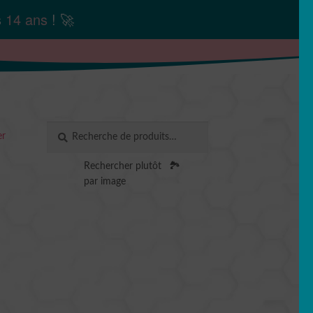
s
14 ans
! 🚀
Recherche
RECHERCHE
er
pour :
Rechercher plutôt
🏞️
par image