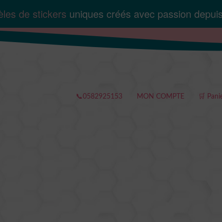
les de stickers
uniques créés avec passion depui
📞0582925153
MON COMPTE
🛒 Pani