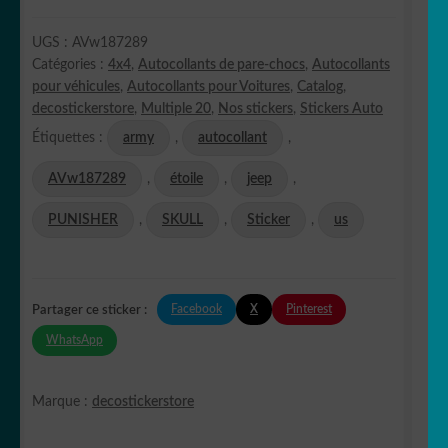
UGS :
AVw187289
Catégories :
4x4
,
Autocollants de pare-chocs
,
Autocollants
pour véhicules
,
Autocollants pour Voitures
,
Catalog
,
decostickerstore
,
Multiple 20
,
Nos stickers
,
Stickers Auto
Étiquettes :
army
,
autocollant
,
AVw187289
,
étoile
,
jeep
,
PUNISHER
,
SKULL
,
Sticker
,
us
Facebook
X
Pinterest
Partager ce sticker :
WhatsApp
Marque :
decostickerstore