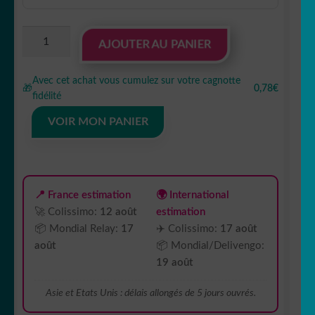
quantité
AJOUTER AU PANIER
de
Sticker
Avec cet achat vous cumulez sur votre cagnotte
Autocollant
🎁
0,78€
fidélité
étoile
us
VOIR MON PANIER
army
punisher
skull
AVw187289
📍 France estimation
🌍 International
🚀 Colissimo:
12 août
estimation
📦 Mondial Relay:
17
✈️ Colissimo:
17 août
août
📦 Mondial/Delivengo:
19 août
Asie et Etats Unis : délais allongés de 5 jours ouvrés.