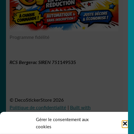
Programme fidélité
RCS Bergerac SIREN 751
149535
© DecoStickerStore 2026
Politique de confidentialité
Built with
WooCommerce
.
Gérer le consentement aux
cookies