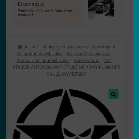
Economisez
MENU
OUVRIR
🐾 Stickers Animaux
-50%
Profitez de
sur le 2ème article
ENFANT
identique !
LE
MENU
OUVRIR
🏡 Stickers décoration maison
ENFANT
LE
MENU
OUVRIR
Lettrage et kits
ENFANT
Accueil
Véhicules et accessoires
Entretien et
LE
décoration de véhicules
Décoration de véhicule
MENU
OUVRIR
🖨 3D et divers
Autocollants pour véhicules
Stickers Auto
4x4
ENFANT
LE
STICKER AUTOCOLLANT ÉTOILE US ARMY PUNISHER
MENU
OUVRIR
🐣 Décoration chambre Enfants
SKULL AVW187289
ENFANT
LE
MENU
Générateur de sticker
ENFANT
🔍
☕ Mugs
Fait au Japon 🇯🇵
OUVRIR