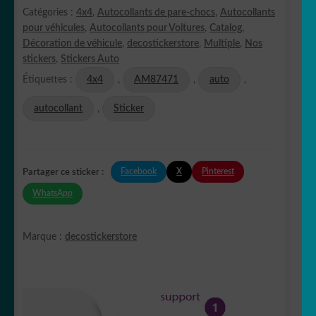
Catégories :
4x4
,
Autocollants de pare-chocs
,
Autocollants
pour véhicules
,
Autocollants pour Voitures
,
Catalog
,
Décoration de véhicule
,
decostickerstore
,
Multiple
,
Nos
stickers
,
Stickers Auto
Étiquettes :
4x4
,
AM87471
,
auto
,
autocollant
,
Sticker
Facebook
X
Pinterest
Partager ce sticker :
WhatsApp
Marque :
decostickerstore