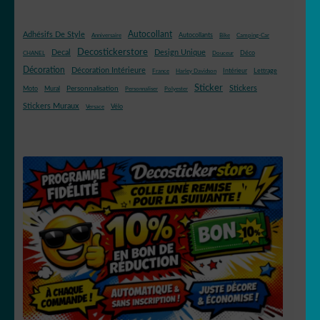
Autocollant
Adhésifs De Style
Autocollants
Anniversaire
Bike
Camping-Car
Decostickerstore
Decal
Design Unique
Déco
CHANEL
Douceur
Décoration
Décoration Intérieure
Intérieur
Lettrage
France
Harley Davidson
Sticker
Stickers
Mural
Personnalisation
Moto
Personnaliser
Polyester
Stickers Muraux
Vélo
Versace