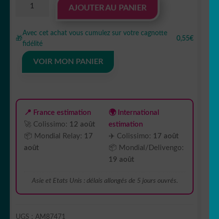
quantité
AJOUTER AU PANIER
de
Sticker
Avec cet achat vous cumulez sur votre cagnotte
Autocollant
🎁
0,55€
fidélité
4x4
auto
VOIR MON PANIER
AM87471
📍 France estimation
🌍 International
🚀 Colissimo:
12 août
estimation
📦 Mondial Relay:
17
✈️ Colissimo:
17 août
août
📦 Mondial/Delivengo:
19 août
Asie et Etats Unis : délais allongés de 5 jours ouvrés.
UGS :
AM87471