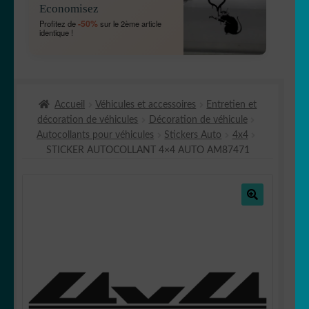
Economisez
MENU
OUVRIR
🐾 Stickers Animaux
-50%
Profitez de
sur le 2ème article
ENFANT
identique !
LE
MENU
OUVRIR
🏡 Stickers décoration maison
ENFANT
LE
MENU
OUVRIR
Lettrage et kits
ENFANT
Accueil
Véhicules et accessoires
Entretien et
LE
décoration de véhicules
Décoration de véhicule
MENU
OUVRIR
🖨 3D et divers
Autocollants pour véhicules
Stickers Auto
4x4
ENFANT
LE
STICKER AUTOCOLLANT 4×4 AUTO AM87471
MENU
OUVRIR
🐣 Décoration chambre Enfants
ENFANT
LE
MENU
Générateur de sticker
ENFANT
🔍
☕ Mugs
Fait au Japon 🇯🇵
OUVRIR