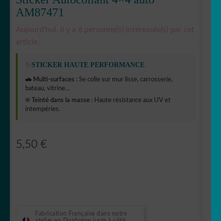
AM87471
Aujourd'hui, il y a 6 personne(s) intéressée(s) par cet
article.
✨
STICKER HAUTE PERFORMANCE
🚗 Multi-surfaces :
Se colle sur mur lisse, carrosserie,
bateau, vitrine...
☀️ Teinté dans la masse :
Haute résistance aux UV et
intempéries.
5,50
€
Fabrication Française dans notre
atelier en Dordogne juste à côté