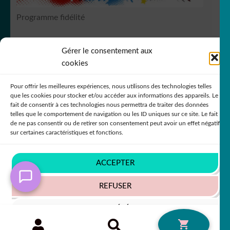
Programme fidélité
Gérer le consentement aux
RCS Bergerac SIREN 751
149535
cookies
Pour offrir les meilleures expériences, nous utilisons des technologies telles
que les cookies pour stocker et/ou accéder aux informations des appareils. Le
fait de consentir à ces technologies nous permettra de traiter des données
telles que le comportement de navigation ou les ID uniques sur ce site. Le fait
de ne pas consentir ou de retirer son consentement peut avoir un effet négatif
© DecoStickerStore 2026
sur certaines caractéristiques et fonctions.
Politique de confidentialité
Built with
WooCommerce
.
ACCEPTER
REFUSER
VOIR LES PRÉFÉRENCES
Recherche
RECHERCHE
0
pour :