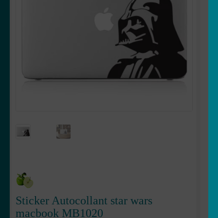
OUVRIR
Votre espace
LE
MENU
ENFANT
Sticker Autocollant star wars
macbook MB1020