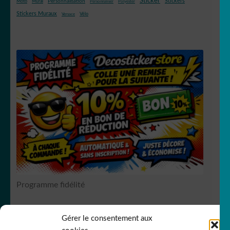
Sticker
Stickers
Mural
Personnalisation
Moto
Personnaliser
Polyester
Stickers Muraux
Vélo
Versace
Programme fidélité
Gérer le consentement aux
RCS Bergerac SIREN 751
149535