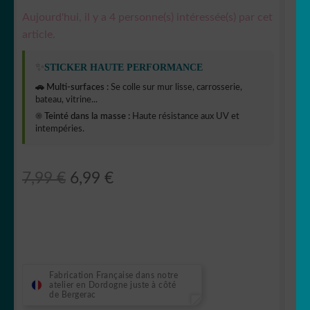
Aujourd'hui, il y a 4 personne(s) intéressée(s) par cet
article.
✨
STICKER HAUTE PERFORMANCE
🚗 Multi-surfaces :
Se colle sur mur lisse, carrosserie,
bateau, vitrine...
☀️ Teinté dans la masse :
Haute résistance aux UV et
intempéries.
Le
Le
7,99
€
6,99
€
prix
prix
initial
actuel
était :
est :
7,99 €.
6,99 €.
Fabrication Française dans notre
atelier en Dordogne juste à côté
de Bergerac