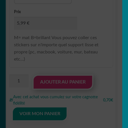
Prix
M= mat B=brillant Vous pouvez coller ces
stickers sur n'importe quel support lisse et
propre (pc, macbook, voiture, mur, bateau
etc...)
quantité
AJOUTER AU PANIER
de
Sticker
Avec cet achat vous cumulez sur votre cagnotte
Autocollant
🎁
0,70€
fidélité
star
wars
VOIR MON PANIER
macbook
MB1020