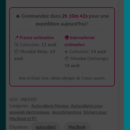
🔥 Commandez dans
2h 10m 42s
pour une
expédition aujourd'hui !
📍 France estimation
🌍 International
🚀 Colissimo:
11 août
estimation
📦 Mondial Relay:
14
✈️ Colissimo:
14 août
août
📦 Mondial/Delivengo:
18 août
Asie et Etats Unis : délais allongés de 5 jours ouvrés.
UGS :
MB1020
Catégories :
Autocollants Muraux
,
Autocollants pour
appareils électroniques
,
decostickerstore
,
Stickers pour
MacBook et PC
Étiquettes :
autocollant
,
MacBook
,