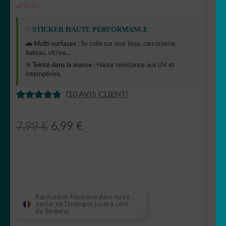
article.
✨
STICKER HAUTE PERFORMANCE
🚗 Multi-surfaces :
Se colle sur mur lisse, carrosserie,
bateau, vitrine...
☀️ Teinté dans la masse :
Haute résistance aux UV et
intempéries.
(
10
AVIS CLIENT)
NOTÉ
10
4.90
SUR 5
Le
Le
7,99
€
6,99
€
BASÉ SUR
prix
prix
NOTATION
S CLIENT
initial
actuel
était :
est :
7,99 €.
6,99 €.
Fabrication Française dans notre
atelier en Dordogne juste à côté
de Bergerac