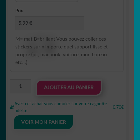
Prix
M= mat B=brillant Vous pouvez coller ces
stickers sur n'importe quel support lisse et
propre (pc, macbook, voiture, mur, bateau
etc...)
quantité
AJOUTER AU PANIER
de
Sticker
Avec cet achat vous cumulez sur votre cagnotte
Autocollant
🎁
0,70€
fidélité
wall_e
macbook
VOIR MON PANIER
MB1323