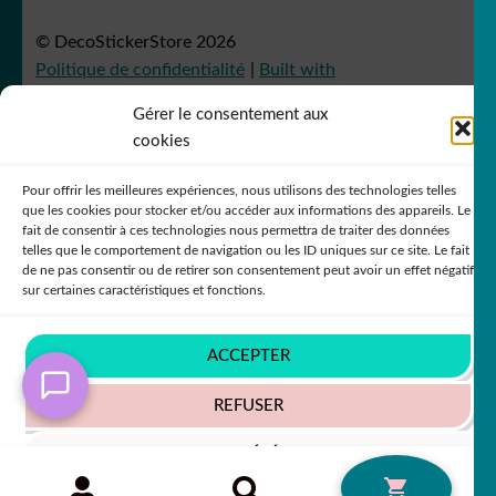
© DecoStickerStore 2026
Politique de confidentialité
Built with
WooCommerce
.
Gérer le consentement aux
cookies
Pour offrir les meilleures expériences, nous utilisons des technologies telles
que les cookies pour stocker et/ou accéder aux informations des appareils. Le
fait de consentir à ces technologies nous permettra de traiter des données
telles que le comportement de navigation ou les ID uniques sur ce site. Le fait
de ne pas consentir ou de retirer son consentement peut avoir un effet négatif
sur certaines caractéristiques et fonctions.
ACCEPTER
REFUSER
VOIR LES PRÉFÉRENCES
Recherche
RECHERCHE
0