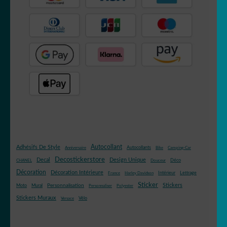
Autocollant
Adhésifs De Style
Autocollants
Anniversaire
Bike
Camping-Car
Decostickerstore
Decal
Design Unique
Déco
CHANEL
Douceur
Décoration
Décoration Intérieure
Intérieur
Lettrage
France
Harley Davidson
Sticker
Stickers
Mural
Personnalisation
Moto
Personnaliser
Polyester
Stickers Muraux
Vélo
Versace