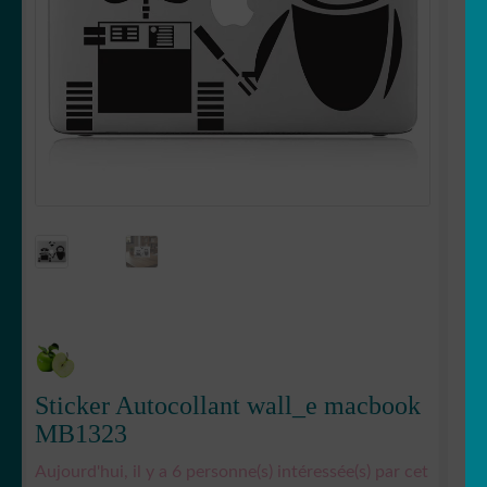
Votre espace
LE
MENU
ENFANT
Sticker Autocollant wall_e macbook
MB1323
Aujourd'hui, il y a 6 personne(s) intéressée(s) par cet