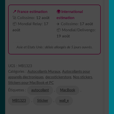
📍 France estimation
🌍 International
🚀 Colissimo:
12 août
estimation
📦 Mondial Relay:
17
✈️ Colissimo:
17 août
août
📦 Mondial/Delivengo:
19 août
Asie et Etats Unis : délais allongés de 5 jours ouvrés.
UGS :
MB1323
Catégories :
Autocollants Muraux
,
Autocollants pour
appareils électroniques
,
decostickerstore
,
Nos stickers
,
Stickers pour MacBook et PC
Étiquettes :
autocollant
,
MacBook
,
MB1323
,
Sticker
,
wall_e