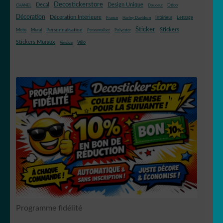
Decostickerstore
Decal
Design Unique
Déco
CHANEL
Douceur
Décoration
Décoration Intérieure
Intérieur
Lettrage
France
Harley Davidson
Sticker
Stickers
Mural
Personnalisation
Moto
Personnaliser
Polyester
Stickers Muraux
Vélo
Versace
Programme fidélité