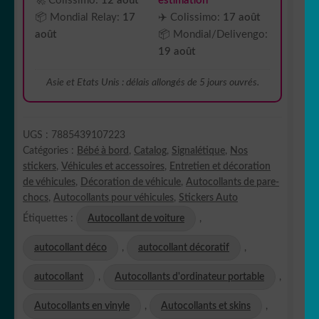
🚀 Colissimo:
12 août
estimation
📦 Mondial Relay:
17
✈️ Colissimo:
17 août
août
📦 Mondial/Delivengo:
19 août
Asie et Etats Unis : délais allongés de 5 jours ouvrés.
UGS :
7885439107223
Catégories :
Bébé à bord
,
Catalog
,
Signalétique
,
Nos
stickers
,
Véhicules et accessoires
,
Entretien et décoration
de véhicules
,
Décoration de véhicule
,
Autocollants de pare-
chocs
,
Autocollants pour véhicules
,
Stickers Auto
Étiquettes :
Autocollant de voiture
,
autocollant déco
,
autocollant décoratif
,
autocollant
,
Autocollants d'ordinateur portable
,
Autocollants en vinyle
,
Autocollants et skins
,