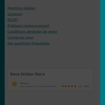
Mentions légales
Livraison
RGPD
Politique remboursement
Conditions générales de vente
Contactez nous
faq-questions-frequentes
Deco Sticker Store
2434
avis
ce que disent nos clients et clientes
avis
4.96
/5