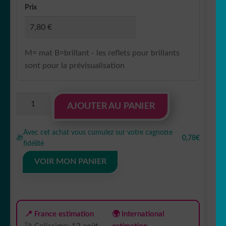
Prix
M= mat B=brillant - les reflets pour brillants
sont pour la prévisualisation
quantité
AJOUTER AU PANIER
de
Sticker
Avec cet achat vous cumulez sur votre cagnotte
autocollant
🎁
0,78€
fidélité
bébé
à
VOIR MON PANIER
bord
mouton
mignon
❤️
📍 France estimation
🌍 International