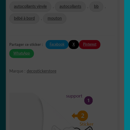
autocollants vinyle
,
autocollants
,
bb
,
bébé à bord
,
mouton
Facebook
X
Pinterest
Partager ce sticker :
WhatsApp
Marque :
decostickerstore