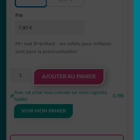
+1,99 €
Prix
M= mat B=brillant - les reflets pour brillants
sont pour la prévisualisation
quantité
AJOUTER AU PANIER
de
Sticker
Avec cet achat vous cumulez sur votre cagnotte
autocollant
🎁
0,78€
fidélité
bébé
à
VOIR MON PANIER
bord
ourson