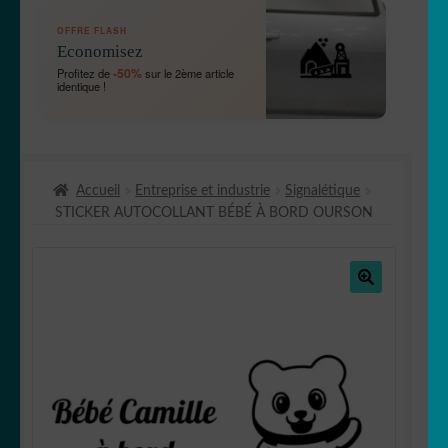
OUVRIR
🛞 Véhicules
OFFRE FLASH
LE
Economisez
MENU
OUVRIR
🐾 Stickers Animaux
-50%
Profitez de
sur le 2ème article
ENFANT
identique !
LE
MENU
OUVRIR
🏡 Stickers décoration maison
ENFANT
LE
MENU
OUVRIR
Lettrage et kits
ENFANT
Accueil
Entreprise et industrie
Signalétique
LE
STICKER AUTOCOLLANT BÉBÉ À BORD OURSON
MENU
OUVRIR
🖨 3D et divers
ENFANT
LE
MENU
OUVRIR
🐣 Décoration chambre Enfants
ENFANT
LE
🔍
MENU
Générateur de sticker
ENFANT
☕ Mugs
Fait au Japon 🇯🇵