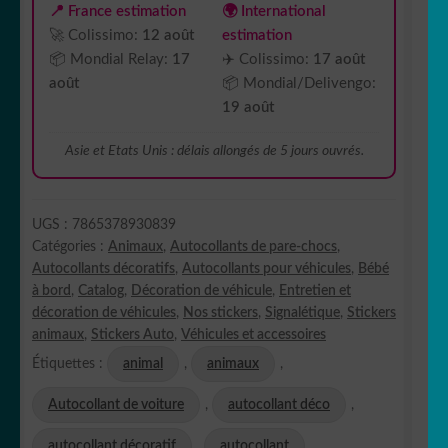
📍 France estimation
🌍 International
🚀 Colissimo:
12 août
estimation
📦 Mondial Relay:
17
✈️ Colissimo:
17 août
août
📦 Mondial/Delivengo:
19 août
Asie et Etats Unis : délais allongés de 5 jours ouvrés.
UGS :
7865378930839
Catégories :
Animaux
,
Autocollants de pare-chocs
,
Autocollants décoratifs
,
Autocollants pour véhicules
,
Bébé
à bord
,
Catalog
,
Décoration de véhicule
,
Entretien et
décoration de véhicules
,
Nos stickers
,
Signalétique
,
Stickers
animaux
,
Stickers Auto
,
Véhicules et accessoires
Étiquettes :
animal
,
animaux
,
Autocollant de voiture
,
autocollant déco
,
autocollant décoratif
,
autocollant
,