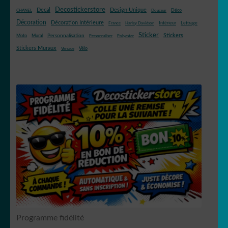
Decostickerstore
Decal
Design Unique
Déco
CHANEL
Douceur
Décoration
Décoration Intérieure
Intérieur
Lettrage
France
Harley Davidson
Sticker
Stickers
Mural
Personnalisation
Moto
Personnaliser
Polyester
Stickers Muraux
Vélo
Versace
Programme fidélité