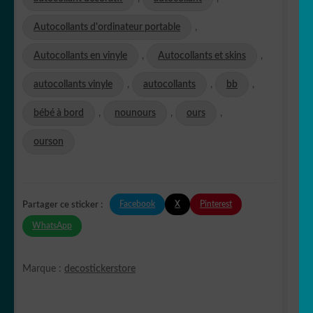
Autocollants d'ordinateur portable
,
Autocollants en vinyle
,
Autocollants et skins
,
autocollants vinyle
,
autocollants
,
bb
,
bébé à bord
,
nounours
,
ours
,
ourson
Facebook
X
Pinterest
Partager ce sticker :
WhatsApp
Marque :
decostickerstore