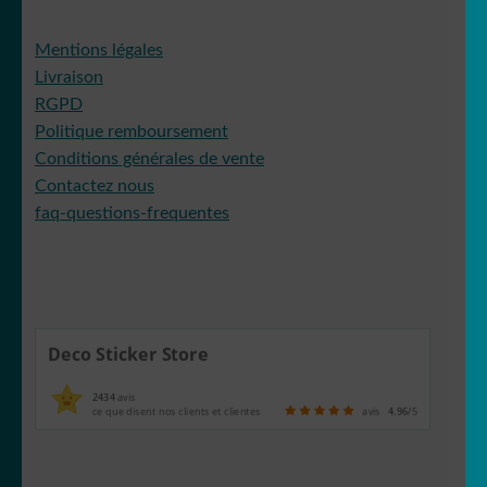
Mentions légales
Livraison
RGPD
Politique remboursement
Conditions générales de vente
Contactez nous
faq-questions-frequentes
Deco Sticker Store
2434
avis
ce que disent nos clients et clientes
avis
4.96
/5