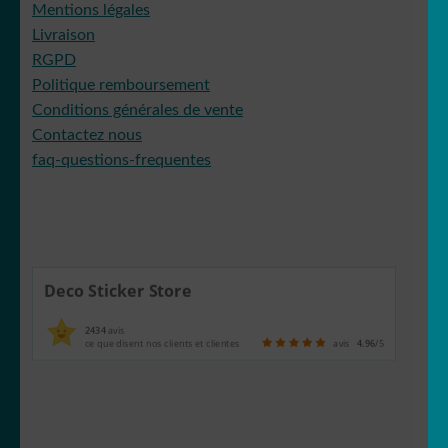
Mentions légales
Livraison
RGPD
Politique remboursement
Conditions générales de vente
Contactez nous
faq-questions-frequentes
Deco Sticker Store
2434
avis
ce que disent nos clients et clientes
avis
4.96
/5