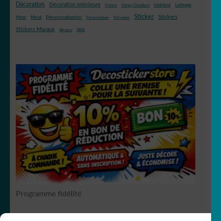
Décoration
Décoration Intérieure
Intérieur
Lettrage
France
Harley Davidson
Sticker
Stickers
Mural
Personnalisation
Moto
Personnaliser
Polyester
Stickers Muraux
Vélo
Versace
Programme fidélité