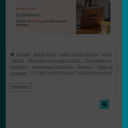
OUVRIR
🛞 Véhicules
OFFRE FLASH
LE
Economisez
MENU
OUVRIR
🐾 Stickers Animaux
-50%
Profitez de
sur le 2ème article
ENFANT
identique !
LE
MENU
OUVRIR
🏡 Stickers décoration maison
ENFANT
LE
MENU
OUVRIR
Lettrage et kits
ENFANT
Accueil
Arts et loisirs
Loisirs et arts créatifs
Loisirs
LE
créatifs
Matériaux pour loisirs créatifs
Décorations et
MENU
OUVRIR
🖨 3D et divers
ornements
Autocollants décoratifs
Animaux
Hibou et
ENFANT
LE
chouette
STICKER AUTOCOLLANT MACBOOK HIBOU
MENU
OUVRIR
🐣 Décoration chambre Enfants
ENFANT
LE
PROMO !
MENU
Générateur de sticker
ENFANT
☕ Mugs
🔍
Fait au Japon 🇯🇵