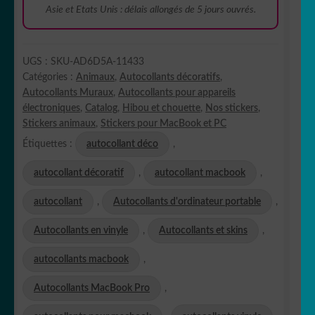
Asie et Etats Unis : délais allongés de 5 jours ouvrés.
UGS :
SKU-AD6D5A-11433
Catégories :
Animaux
,
Autocollants décoratifs
,
Autocollants Muraux
,
Autocollants pour appareils
électroniques
,
Catalog
,
Hibou et chouette
,
Nos stickers
,
Stickers animaux
,
Stickers pour MacBook et PC
Étiquettes :
autocollant déco
,
autocollant décoratif
,
autocollant macbook
,
autocollant
,
Autocollants d'ordinateur portable
,
Autocollants en vinyle
,
Autocollants et skins
,
autocollants macbook
,
Autocollants MacBook Pro
,