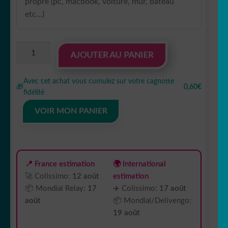
propre (pc, macbook, voiture, mur, bateau
etc...)
quantité
AJOUTER AU PANIER
de
Sticker
Avec cet achat vous cumulez sur votre cagnotte
autocollant
🎁
0,60€
fidélité
MacBook
Hibou
VOIR MON PANIER
📍 France estimation
🌍 International
🚀 Colissimo:
12 août
estimation
📦 Mondial Relay:
17
✈️ Colissimo:
17 août
août
📦 Mondial/Delivengo:
19 août