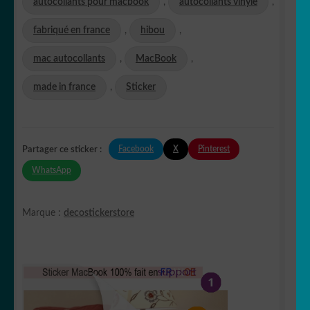
autocollants pour macbook
,
autocollants vinyle
,
fabriqué en france
,
hibou
,
mac autocollants
,
MacBook
,
made in france
,
Sticker
Facebook
X
Pinterest
Partager ce sticker :
WhatsApp
Marque :
decostickerstore