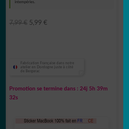
intempéries.
Le
Le
7,99
€
5,99
€
prix
prix
initial
actuel
était :
est :
7,99 €.
5,99 €.
Fabrication Française dans notre
atelier en Dordogne juste à côté
de Bergerac
Promotion se termine dans :
24j 5h 39m
31s