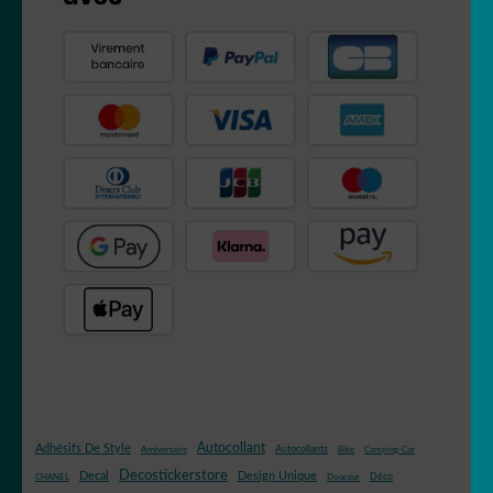
Autocollant
Adhésifs De Style
Autocollants
Anniversaire
Bike
Camping-Car
Decostickerstore
Decal
Design Unique
Déco
CHANEL
Douceur