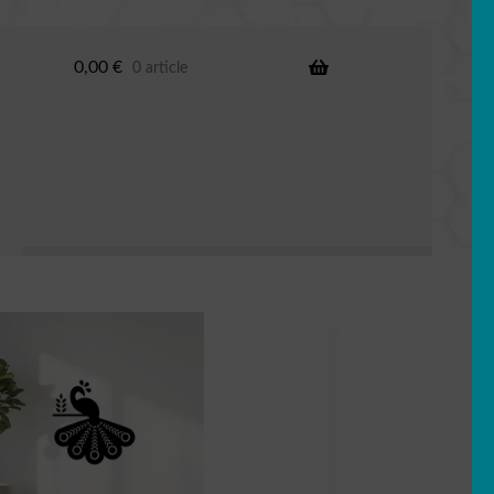
0,00
€
0 article