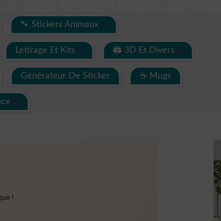
🐾 Stickers Animaux
Lettrage Et Kits
🖨 3D Et Divers
Générateur De Sticker
☕ Mugs
ace
que !