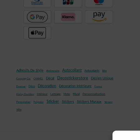
Autocollant
Adhésifs De Style
Autocollants
Anniversaire
Bike
Decostickerstore
Decal
Design Unique
Camping-Car
CHANEL
Décoration
Décoration Intérieure
Déco
Douceur
France
Mural
Personnalisation
Intérieur
Lettrage
Moto
Harley Davidson
Sticker
Stickers
Stickers Muraux
Personnaliser
Polyester
Versace
Vélo