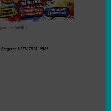
gramme fidélité
 Bergerac SIREN 751
149535