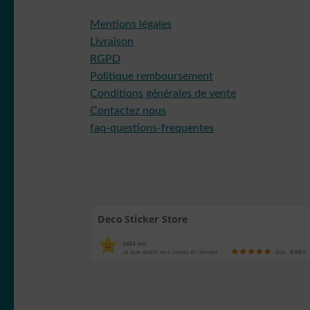
Mentions légales
Livraison
RGPD
Politique remboursement
Conditions générales de vente
Contactez nous
faq-questions-frequentes
Deco Sticker Store
2434
avis
ce que disent nos clients et clientes
avis
4.96
/5