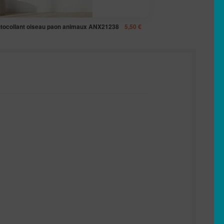
utocollant oiseau paon animaux ANX21238
5,50
€