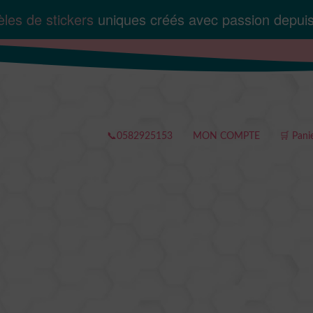
les de stickers
uniques créés avec passion depui
📞0582925153
MON COMPTE
🛒 Pani