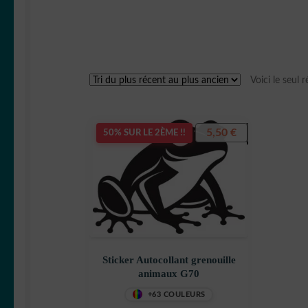
Voici le seul r
5,50
€
50% SUR LE 2ÈME !!
Sticker Autocollant grenouille
animaux G70
+63 COULEURS