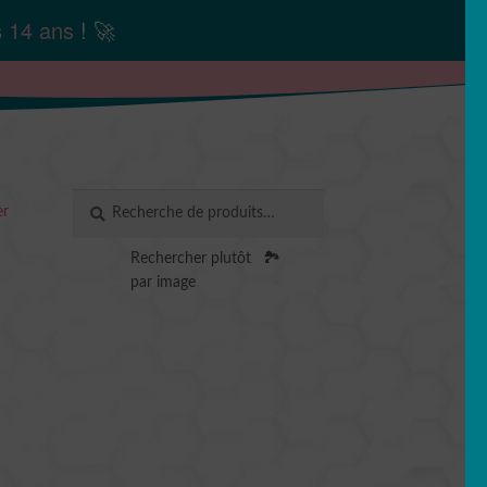
s
14 ans
! 🚀
Recherche
RECHERCHE
er
pour :
Rechercher plutôt
🏞️
par image