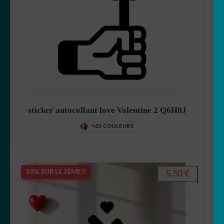
sticker autocollant love Valentine 2 Q6H8J
+63 COULEURS
5,50
€
50% SUR LE 2ÈME !!