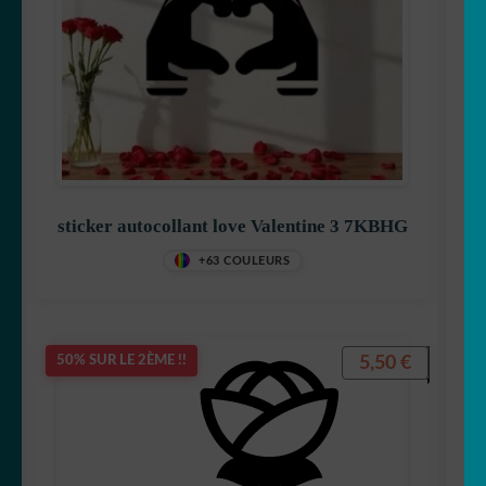
sticker autocollant love Valentine 3 7KBHG
+63 COULEURS
5,50
€
50% SUR LE 2ÈME !!