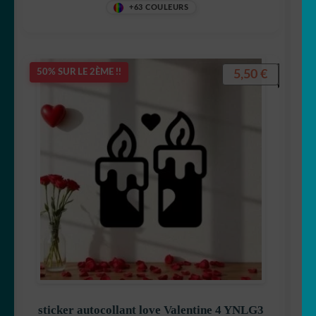
+63 COULEURS
5,50
€
50% SUR LE 2ÈME !!
sticker autocollant love Valentine 4 YNLG3