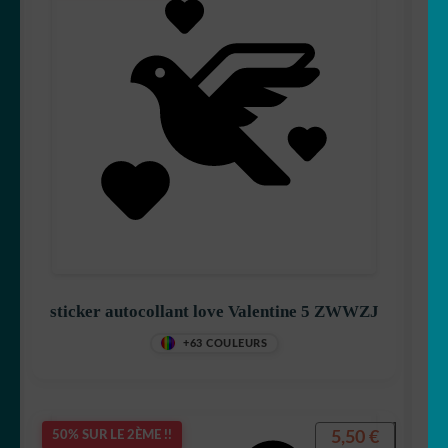
sticker autocollant love Valentine 5 ZWWZJ
+63 COULEURS
5,50
€
50% SUR LE 2ÈME !!