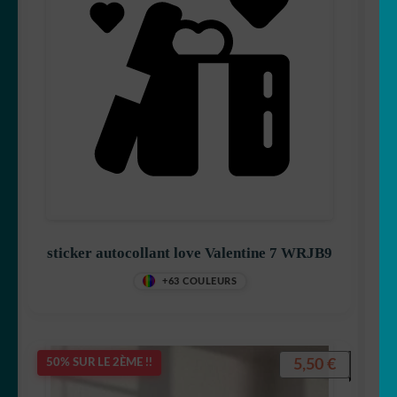
sticker autocollant love Valentine 7 WRJB9
+63 COULEURS
5,50
€
50% SUR LE 2ÈME !!