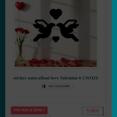
sticker autocollant love Valentine 6 CWO2U
+63 COULEURS
5,50
€
50% SUR LE 2ÈME !!