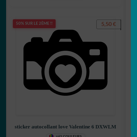
5,50
€
50% SUR LE 2ÈME !!
sticker autocollant love Valentine 6 DXWLM
+63 COULEURS