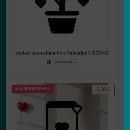
sticker autocollant love Valentine 5 D3LWC
+63 COULEURS
5,50
€
50% SUR LE 2ÈME !!