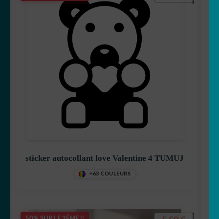
sticker autocollant love Valentine 4 TUMUJ
+63 COULEURS
50% SUR LE 2ÈME !!