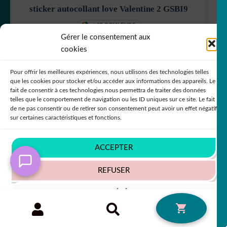
sticker autocollant love Valentine 2 GSBI9
+63 COULEURS
Gérer le consentement aux
cookies
5,50
€
50% SUR LE 2ÈME !!
Pour offrir les meilleures expériences, nous utilisons des technologies telles
que les cookies pour stocker et/ou accéder aux informations des appareils. Le
fait de consentir à ces technologies nous permettra de traiter des données
telles que le comportement de navigation ou les ID uniques sur ce site. Le fait
de ne pas consentir ou de retirer son consentement peut avoir un effet négatif
sur certaines caractéristiques et fonctions.
In order to provide you with a better service, our
website is restructuring its languages - Afin de vous
ACCEPTER
donner un meilleur service, notre site restructure ses
langues
REFUSER
Ignorer
VOIR LES PRÉFÉRENCES
Recherche
RECHERCHE
0
pour :
Politique de cookies
Politique de confidentialité