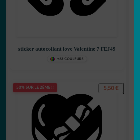
sticker autocollant love Valentine 7 FEJ49
+63 COULEURS
5,50
€
50% SUR LE 2ÈME !!