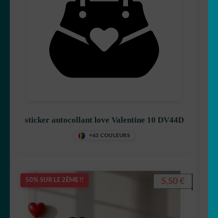
sticker autocollant love Valentine 10 DV44D
+63 COULEURS
5,50
€
50% SUR LE 2ÈME !!