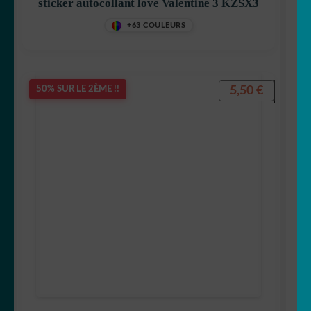
sticker autocollant love Valentine 3 KZSX3
+63 COULEURS
5,50
€
50% SUR LE 2ÈME !!