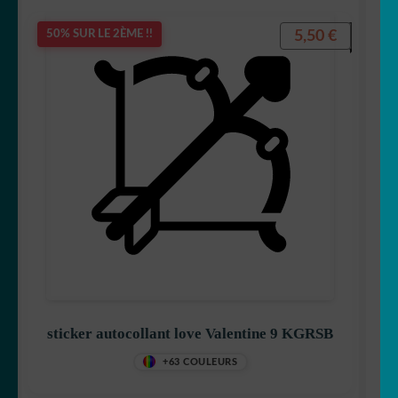
5,50
€
50% SUR LE 2ÈME !!
sticker autocollant love Valentine 9 KGRSB
+63 COULEURS