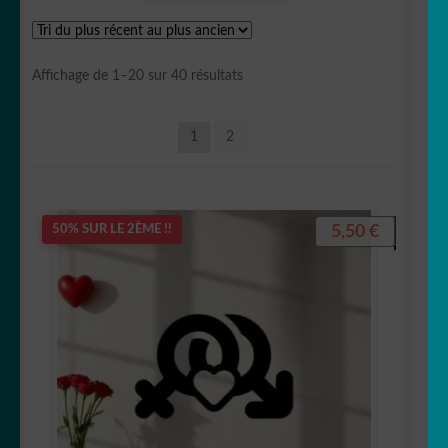
OUVRIR
Votre espace
LE
Trié
Affichage de 1–20 sur 40 résultats
MENU
du
ENFANT
plus
1
2
récent
au
plus
ancien
5,50
€
50% SUR LE 2ÈME !!