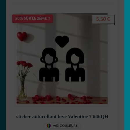
5,50
€
50% SUR LE 2ÈME !!
sticker autocollant love Valentine 7 646QH
+63 COULEURS