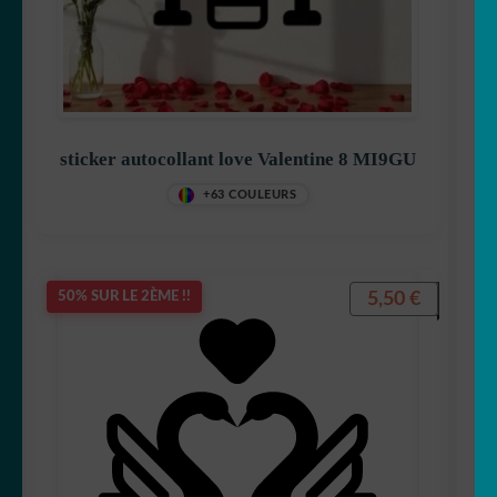
sticker autocollant love Valentine 8 MI9GU
+63 COULEURS
5,50
€
50% SUR LE 2ÈME !!