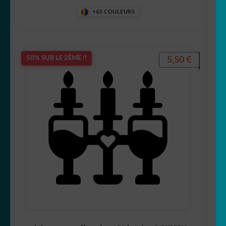
+63 COULEURS
5,50
€
50% SUR LE 2ÈME !!