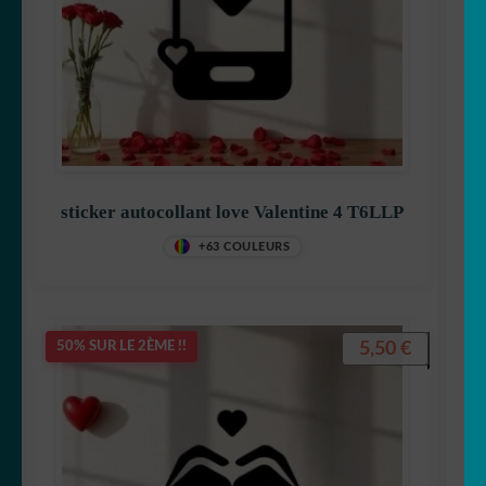
sticker autocollant love Valentine 4 T6LLP
+63 COULEURS
5,50
€
50% SUR LE 2ÈME !!