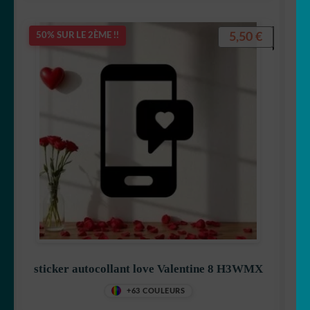
5,50
€
50% SUR LE 2ÈME !!
sticker autocollant love Valentine 8 H3WMX
+63 COULEURS