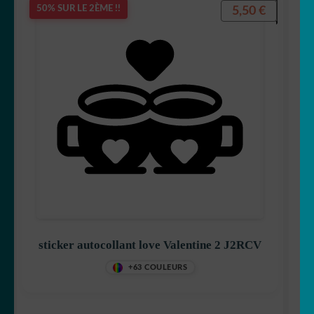
5,50
€
50% SUR LE 2ÈME !!
sticker autocollant love Valentine 2 J2RCV
+63 COULEURS