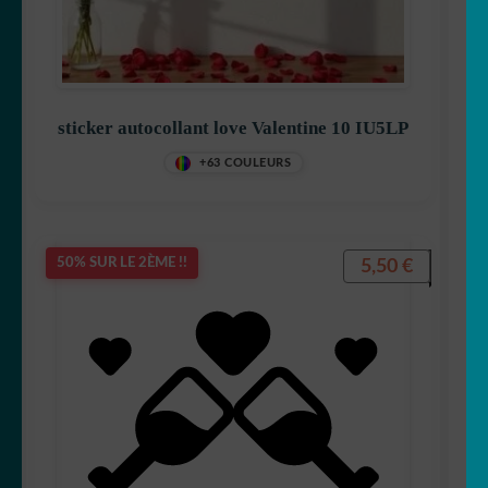
sticker autocollant love Valentine 10 IU5LP
+63 COULEURS
5,50
€
50% SUR LE 2ÈME !!