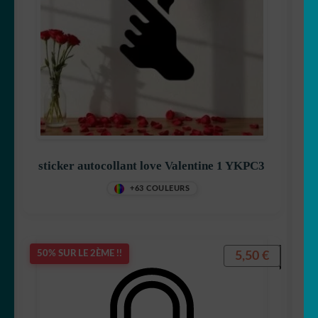
sticker autocollant love Valentine 1 YKPC3
+63 COULEURS
5,50
€
50% SUR LE 2ÈME !!