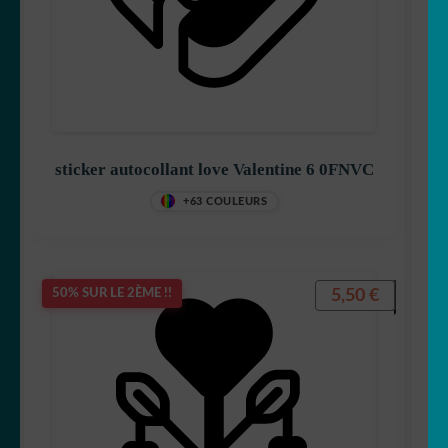
sticker autocollant love Valentine 6 0FNVC
+63 COULEURS
5,50
€
50% SUR LE 2ÈME !!