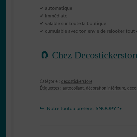
✔ automatique
✔ immédiate
✔ valable sur toute la boutique
✔ cumulable avec ton envie de relooker tout 
🧲 Chez Decostickerstor
Catégorie :
decostickerstore
Étiquettes :
autocollant
,
décoration intérieure
,
decos
Navigation
Article
Notre toutou préféré : SNOOPY 🐾
précédent :
de
l’article