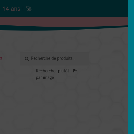
s
14 ans
! 🚀
Recherche
RECHERCHE
er
pour :
Rechercher plutôt
🏞️
par image