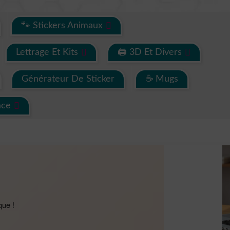
🐾 Stickers Animaux
Lettrage Et Kits
🖨 3D Et Divers
Générateur De Sticker
☕ Mugs
ace
que !