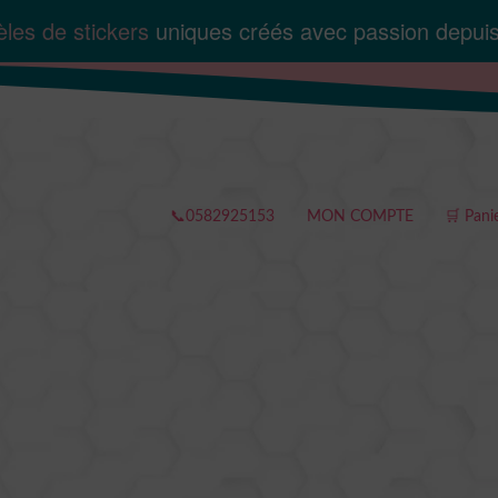
les de stickers
uniques créés avec passion depui
📞0582925153
MON COMPTE
🛒 Pani