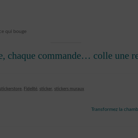
ce qui bouge
e, chaque commande… colle une rem
tickerstore
,
Fidelité
,
sticker
,
stickers muraux
Article
Transformez la chamb
suivant :