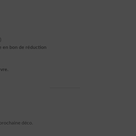
)
 en bon de réduction
ivre.
prochaine déco.