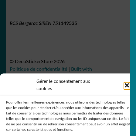
RCS Bergerac SIREN 751
149535
© DecoStickerStore 2026
Politique de confidentialité
Built with
WooCommerce
.
Gérer le consentement aux
cookies
Pour offrir les meilleures expériences, nous utilisons des technologies telles
que les cookies pour stocker et/ou accéder aux informations des appareils. Le
fait de consentir à ces technologies nous permettra de traiter des données
telles que le comportement de navigation ou les ID uniques sur ce site. Le fait
de ne pas consentir ou de retirer son consentement peut avoir un effet négatif
sur certaines caractéristiques et fonctions.