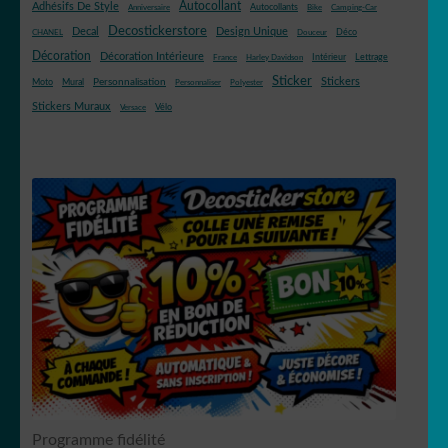
Autocollant
Adhésifs De Style
Autocollants
Anniversaire
Bike
Camping-Car
Decostickerstore
Decal
Design Unique
Déco
CHANEL
Douceur
Décoration
Décoration Intérieure
Intérieur
Lettrage
France
Harley Davidson
Sticker
Stickers
Mural
Personnalisation
Moto
Personnaliser
Polyester
Stickers Muraux
Vélo
Versace
Programme fidélité