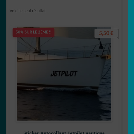
Votre espace
LE
Voici le seul résultat
MENU
ENFANT
5,50
€
50% SUR LE 2ÈME !!
Sticker Autocollant Jetpilot nautique