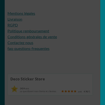
Mentions légales
Livraison
RGPD
Politique remboursement
Conditions générales de vente
Contactez nous
faq-questions-frequentes
Deco Sticker Store
2434
avis
ce que disent nos clients et clientes
avis
4.96
/5