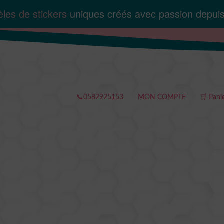
les de stickers
uniques créés avec passion depui
📞0582925153
MON COMPTE
🛒 Pani