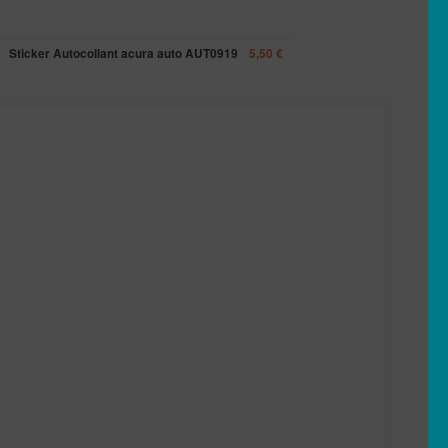
Sticker Autocollant acura auto AUT0919
5,50
€