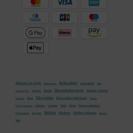
Autocollant
Adhésifs De Style
Autocollants
Anniversaire
Bike
Decostickerstore
Decal
Design Unique
Camping-Car
CHANEL
Décoration
Décoration Intérieure
Déco
Douceur
France
Mural
Personnalisation
Intérieur
Lettrage
Moto
Harley Davidson
Sticker
Stickers
Stickers Muraux
Personnaliser
Polyester
Versace
Vélo