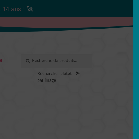
s
14 ans
! 🚀
Recherche
RECHERCHE
er
pour :
Rechercher plutôt
🏞️
par image