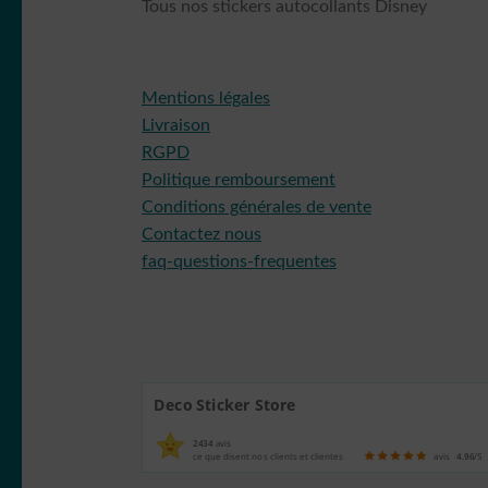
Tous nos stickers autocollants Disney
Mentions légales
Livraison
RGPD
Politique remboursement
Conditions générales de vente
Contactez nous
faq-questions-frequentes
Deco Sticker Store
2434
avis
ce que disent nos clients et clientes
avis
4.96
/5