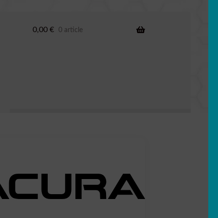
0,00
€
0 article