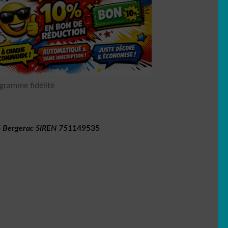
gramme fidélité
 Bergerac SIREN 751
149535