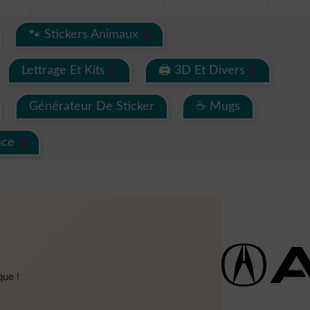
🐾 Stickers Animaux
Lettrage Et Kits
🖨 3D Et Divers
Générateur De Sticker
☕ Mugs
ace
que !