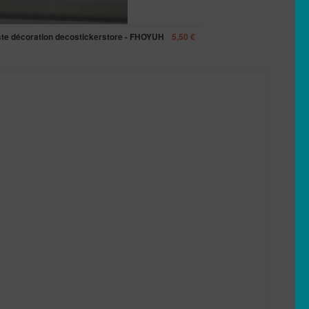
iste décoration decostickerstore - FHOYUH
5,50
€