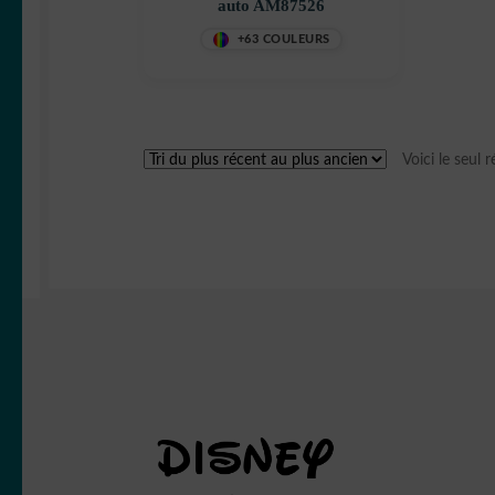
auto AM87526
+63 COULEURS
Voici le seul r