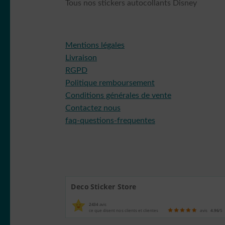
Tous nos stickers autocollants Disney
Mentions légales
Livraison
RGPD
Politique remboursement
Conditions générales de vente
Contactez nous
faq-questions-frequentes
Deco Sticker Store
2434
avis
ce que disent nos clients et clientes
avis
4.96
/5