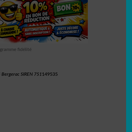
gramme fidélité
 Bergerac SIREN 751
149535