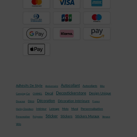
Autocollant
Adhésifs De Style
Autocollants
Anniversaire
Bike
Decostickerstore
Decal
Design Unique
Camping-Car
CHANEL
Décoration
Décoration Intérieure
Déco
Douceur
France
Mural
Personnalisation
Intérieur
Lettrage
Moto
Harley Davidson
Sticker
Stickers
Stickers Muraux
Personnaliser
Polyester
Versace
Vélo