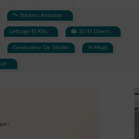
🐾 Stickers Animaux
Lettrage Et Kits
🖨 3D Et Divers
Générateur De Sticker
☕ Mugs
ace
que !