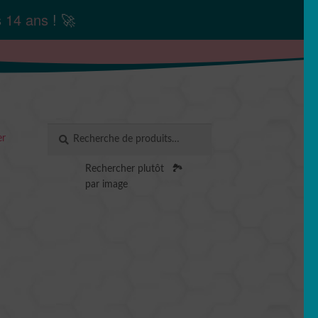
s
14 ans
! 🚀
Recherche
RECHERCHE
er
pour :
Rechercher plutôt
🏞️
par image