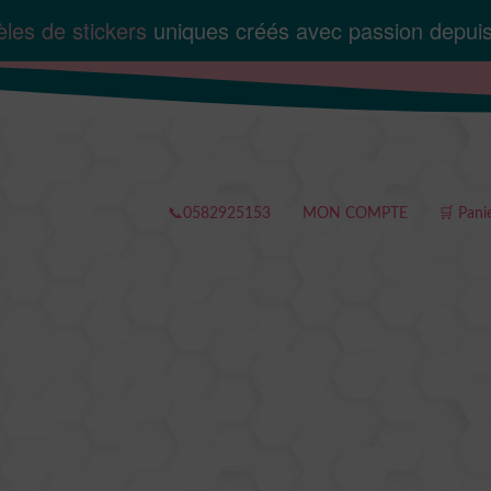
les de stickers
uniques créés avec passion depui
📞0582925153
MON COMPTE
🛒 Pani