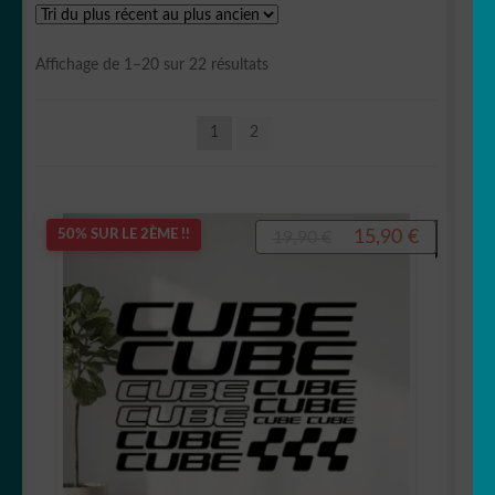
Votre espace
LE
MENU
Trié
Affichage de 1–20 sur 22 résultats
ENFANT
du
plus
1
2
récent
au
plus
ancien
Le
Le
15,90
€
50% SUR LE 2ÈME !!
19,90
€
prix
prix
initial
actuel
était :
est :
19,90 €.
15,90 €.