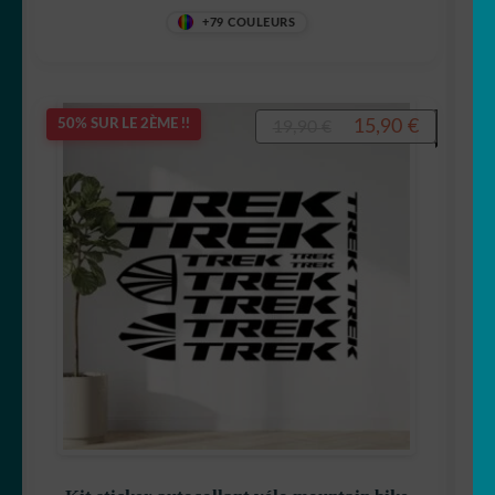
+79 COULEURS
Le
Le
15,90
€
50% SUR LE 2ÈME !!
19,90
€
prix
prix
initial
actuel
était :
est :
19,90 €.
15,90 €.