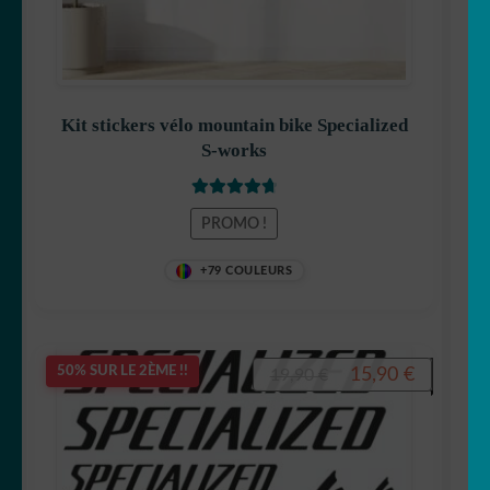
Kit stickers vélo mountain bike Specialized
S-works
Note
4.83
PROMO !
sur 5
+79 COULEURS
Le
Le
15,90
€
50% SUR LE 2ÈME !!
19,90
€
prix
prix
initial
actuel
était :
est :