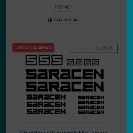
Note
5
sur 5
PROMO !
+79 COULEURS
Le
Le
15,90
€
50% SUR LE 2ÈME !!
19,90
€
prix
prix
initial
actuel
était :
est :
19,90 €.
15,90 €.