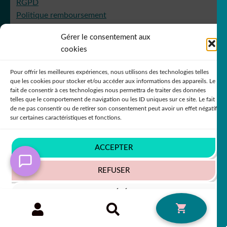
RGPD
Politique remboursement
Conditions générales de vente
Gérer le consentement aux
Contactez nous
cookies
faq-questions-frequentes
Pour offrir les meilleures expériences, nous utilisons des technologies telles
que les cookies pour stocker et/ou accéder aux informations des appareils. Le
fait de consentir à ces technologies nous permettra de traiter des données
telles que le comportement de navigation ou les ID uniques sur ce site. Le fait
de ne pas consentir ou de retirer son consentement peut avoir un effet négatif
Deco Sticker Store
sur certaines caractéristiques et fonctions.
2434
avis
ce que disent nos clients et clientes
avis
4.96
/5
ACCEPTER
REFUSER
VOIR LES PRÉFÉRENCES
Recherche
RECHERCHE
0
pour :
Politique de cookies
Politique de confidentialité