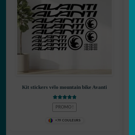
initial
actuel
était :
est :
19,90 €.
15,90 €.
Kit stickers vélo mountain bike Avanti
Note
5
sur 5
PROMO !
+79 COULEURS