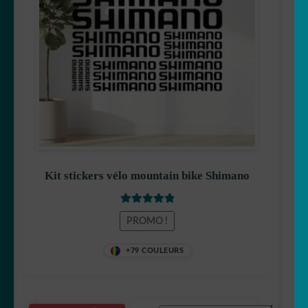
était :
est :
19,90 €.
15,90 €.
Kit stickers vélo mountain bike Shimano
Note
5
sur 5
PROMO !
+79 COULEURS