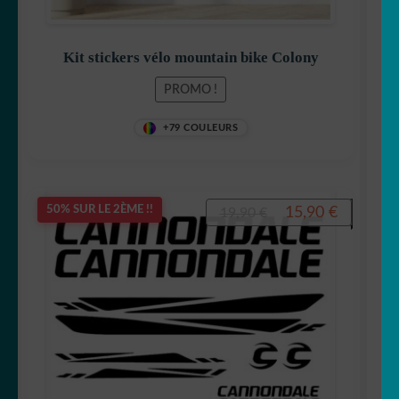
Kit stickers vélo mountain bike Colony
PROMO !
+79 COULEURS
Le
Le
15,90
€
50% SUR LE 2ÈME !!
19,90
€
prix
prix
initial
actuel
était :
est :
19,90 €.
15,90 €.