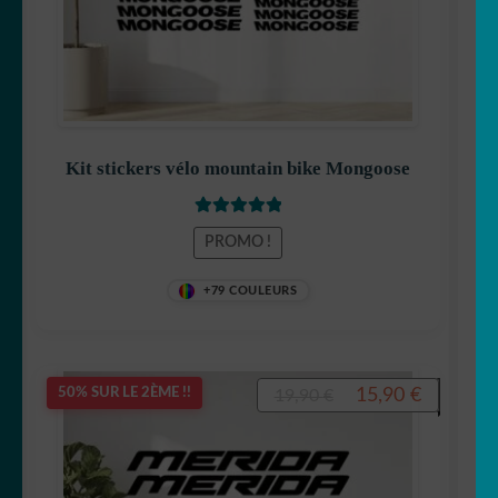
Kit stickers vélo mountain bike Mongoose
Note
5.00
sur
PROMO !
5
+79 COULEURS
Le
Le
15,90
€
50% SUR LE 2ÈME !!
19,90
€
prix
prix
initial
actuel
était :
est :