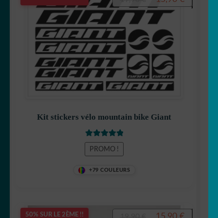
prix
prix
initial
actuel
était :
est :
19,90 €.
15,90 €.
Kit stickers vélo mountain bike Giant
Note
5.00
sur
PROMO !
5
+79 COULEURS
Le
Le
15,90
€
50% SUR LE 2ÈME !!
19,90
€