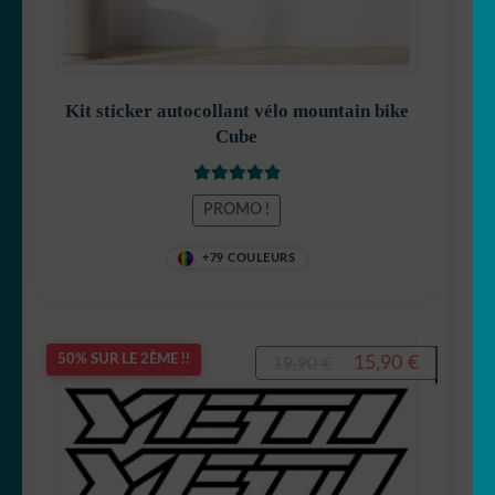
Kit sticker autocollant vélo mountain bike
Cube
Note
5
sur 5
PROMO !
+79 COULEURS
Le
Le
15,90
€
50% SUR LE 2ÈME !!
19,90
€
prix
prix
initial
actuel
était :
est :
19,90 €.
15,90 €.