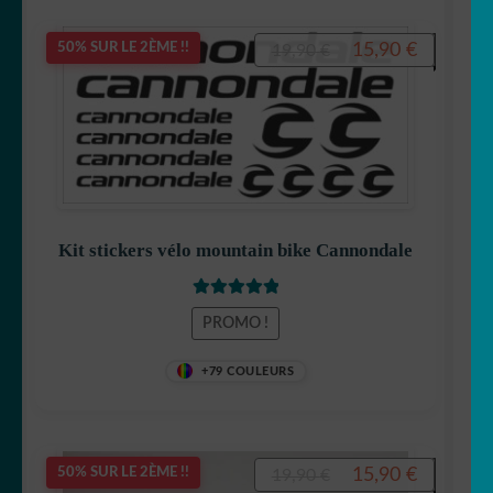
Le
Le
15,90
€
50% SUR LE 2ÈME !!
19,90
€
prix
prix
initial
actuel
était :
est :
19,90 €.
15,90 €.
Kit stickers vélo mountain bike Cannondale
Note
5
sur 5
PROMO !
+79 COULEURS
Le
Le
15,90
€
50% SUR LE 2ÈME !!
19,90
€