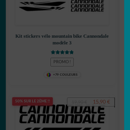
Kit stickers vélo mountain bike Cannondale
modèle 3
Note
5.00
sur
PROMO !
5
+79 COULEURS
Le
Le
15,90
€
50% SUR LE 2ÈME !!
19,90
€
prix
prix
initial
actuel
était :
est :