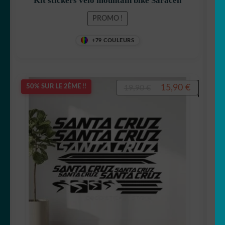
Kit stickers vélo mountain bike Saracen
PROMO !
+79 COULEURS
Le
Le
15,90
€
50% SUR LE 2ÈME !!
19,90
€
prix
prix
initial
actuel
était :
est :
19,90 €.
15,90 €.