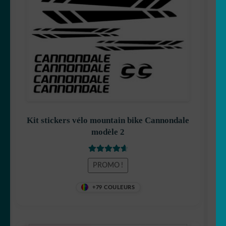
19,90 €.
15,90 €.
Kit stickers vélo mountain bike Cannondale
modèle 2
Note
4.75
PROMO !
sur 5
+79 COULEURS