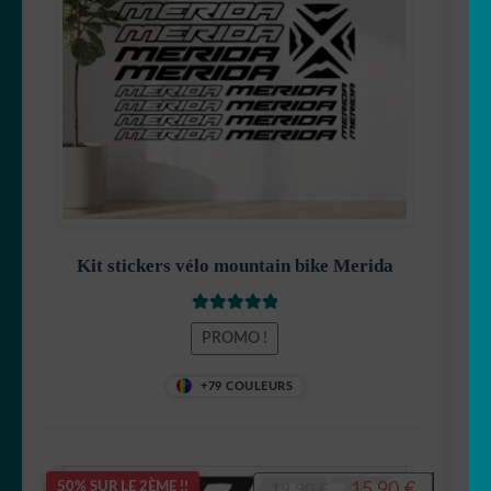
19,90 €.
15,90 €.
Kit stickers vélo mountain bike Merida
Note
5
sur 5
PROMO !
+79 COULEURS
Le
Le
15,90
€
50% SUR LE 2ÈME !!
19,90
€