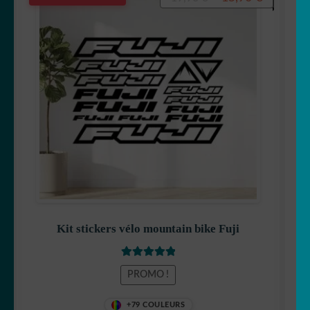
prix
prix
initial
actuel
était :
est :
19,90 €.
15,90 €.
Kit stickers vélo mountain bike Fuji
Note
5
sur 5
PROMO !
+79 COULEURS