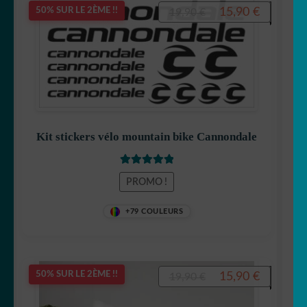
Le
Le
15,90
€
50% SUR LE 2ÈME !!
19,90
€
prix
prix
initial
actuel
était :
est :
19,90 €.
15,90 €.
Kit stickers vélo mountain bike Cannondale
Note
5
sur 5
PROMO !
+79 COULEURS
Le
Le
15,90
€
50% SUR LE 2ÈME !!
19,90
€
prix
prix