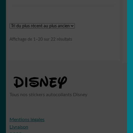
Trié
Affichage de 1–20 sur 22 résultats
du
plus
récent
au
plus
ancien
Tous nos stickers autocollants Disney
Mentions légales
Livraison