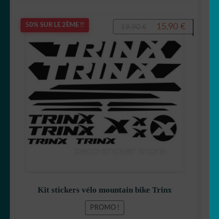
Le
Le
15,90
€
50% SUR LE 2ÈME !!
19,90
€
prix
prix
initial
actuel
était :
est :
19,90 €.
15,90 €.
Kit stickers vélo mountain bike Trinx
PROMO !