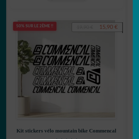
Le
Le
15,90
€
50% SUR LE 2ÈME !!
19,90
€
prix
prix
initial
actuel
était :
est :
19,90 €.
15,90 €.
Kit stickers vélo mountain bike Commencal