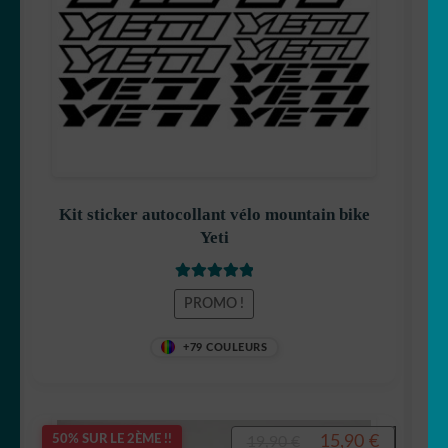
Kit sticker autocollant vélo mountain bike
Yeti
Note
5
sur 5
PROMO !
+79 COULEURS
Le
Le
15,90
€
50% SUR LE 2ÈME !!
19,90
€