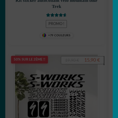
Kit sticker autocollant vélo mountain bike
Trek
Note
4.75
PROMO !
sur 5
+79 COULEURS
Le
Le
15,90
€
50% SUR LE 2ÈME !!
19,90
€
prix
prix
initial
actuel
était :
est :
19,90 €.
15,90 €.