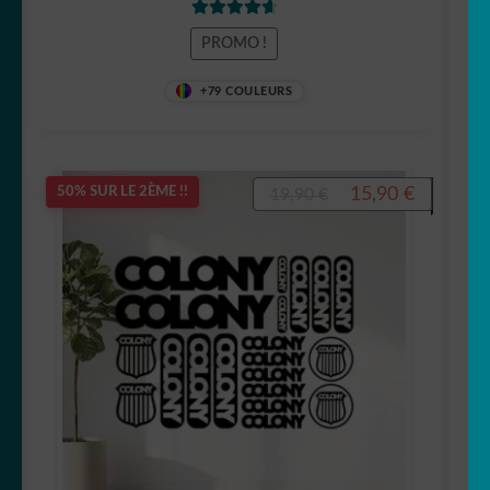
Note
4.75
PROMO !
sur 5
+79 COULEURS
Le
Le
15,90
€
50% SUR LE 2ÈME !!
19,90
€
prix
prix
initial
actuel
était :
est :
19,90 €.
15,90 €.