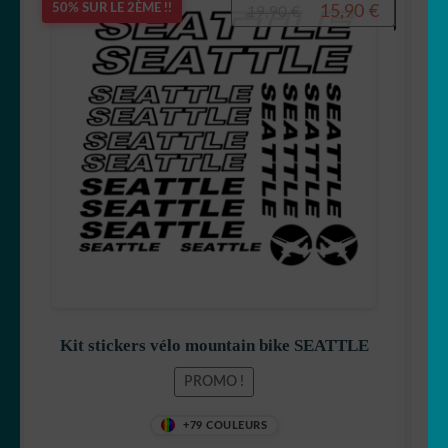
Le
Le
15,90
€
50% SUR LE 2ÈME !!
19,90
€
prix
prix
initial
actuel
était :
est :
19,90 €.
15,90 €.
Kit stickers vélo mountain bike SEATTLE
PROMO !
+79 COULEURS