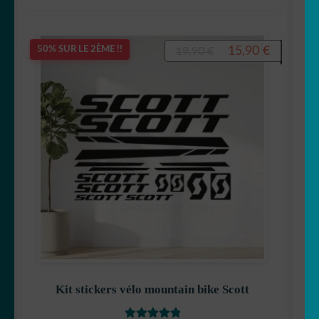
Le
Le
15,90
€
50% SUR LE 2ÈME !!
19,90
€
prix
prix
initial
actuel
était :
est :
19,90 €.
15,90 €.
Kit stickers vélo mountain bike Scott