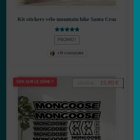
Kit stickers vélo mountain bike Santa Cruz
Note
5
sur 5
PROMO !
+79 COULEURS
Le
Le
15,90
€
50% SUR LE 2ÈME !!
19,90
€
prix
prix
initial
actuel
était :
est :
19,90 €.
15,90 €.