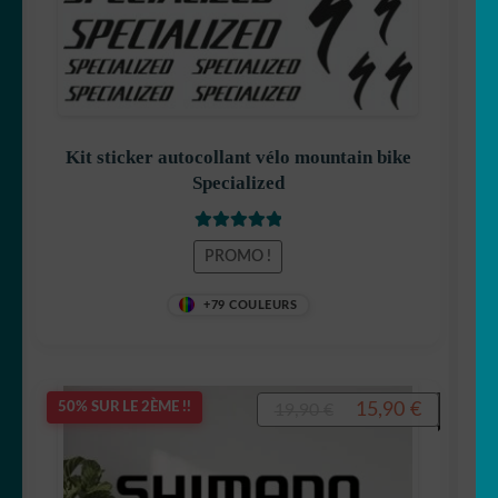
19,90 €.
15,90 €.
Kit sticker autocollant vélo mountain bike
Specialized
Note
5.00
sur
PROMO !
5
+79 COULEURS
Le
Le
15,90
€
50% SUR LE 2ÈME !!
19,90
€
prix
prix
initial
actuel