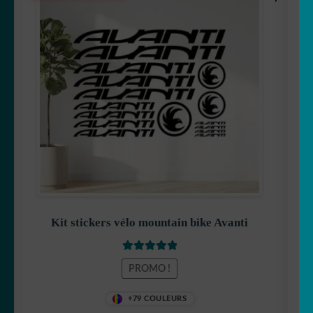
prix
prix
initial
actuel
était :
est :
19,90 €.
15,90 €.
Kit stickers vélo mountain bike Avanti
Note
5
sur 5
PROMO !
+79 COULEURS