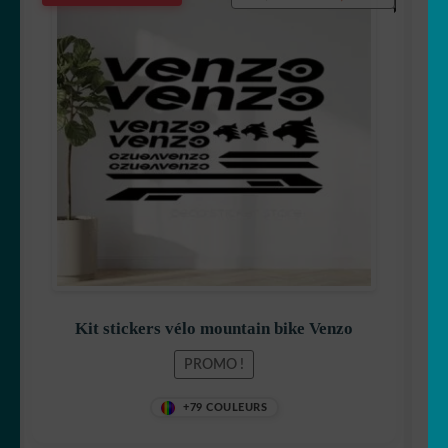
prix
prix
initial
actuel
était :
est :
19,90 €.
15,90 €.
Kit stickers vélo mountain bike Venzo
PROMO !
+79 COULEURS