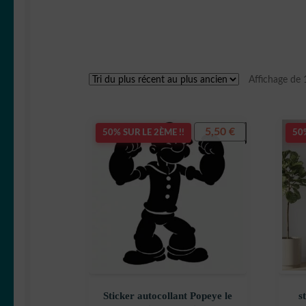
Affichage de 
5,50
€
50% SUR LE 2ÈME !!
50%
Sticker autocollant Popeye le
s