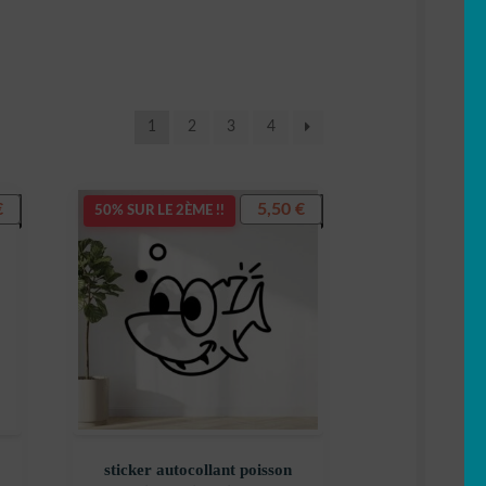
1
2
3
4
€
5,50
€
50% SUR LE 2ÈME !!
sticker autocollant poisson