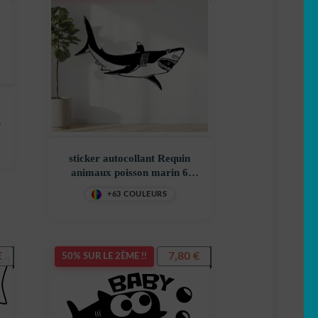
sticker autocollant Requin
animaux poisson marin 6
BGRG0
+63 COULEURS
€
7,80
€
50% SUR LE 2ÈME !!