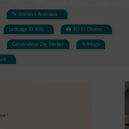
🐾 Stickers Animaux
Lettrage Et Kits
🖨 3D Et Divers
Générateur De Sticker
☕ Mugs
ace
que !