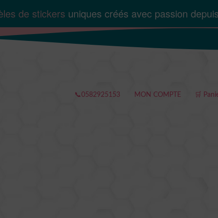
les de stickers
uniques créés avec passion depui
📞0582925153
MON COMPTE
🛒 Pani