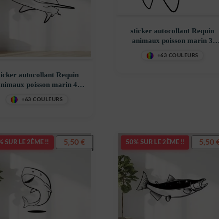
sticker autocollant Requin
animaux poisson marin 3
I61K4
+63 COULEURS
ticker autocollant Requin
nimaux poisson marin 4
YPNGR
+63 COULEURS
5,50
€
5,50
 SUR LE 2ÈME !!
50% SUR LE 2ÈME !!