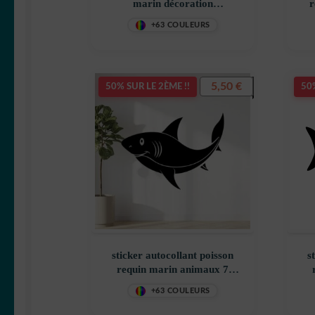
marin décoration
r
decostickerstore – AZZYUQ
+63 COULEURS
5,50
€
50% SUR LE 2ÈME !!
50%
sticker autocollant poisson
s
requin marin animaux 7
J0FQI
+63 COULEURS