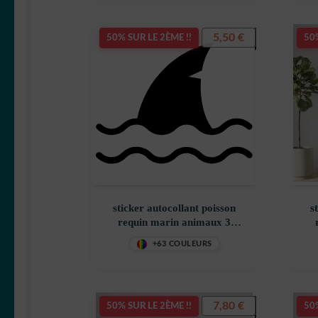
5,50
€
50% SUR LE 2ÈME !!
50%
sticker autocollant poisson
s
requin marin animaux 3
EHZS6
+63 COULEURS
7,80
€
50% SUR LE 2ÈME !!
50%