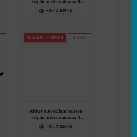
requin marin animaux 8
3ZD6C
+63 COULEURS
€
5,50
€
50% SUR LE 2ÈME !!
sticker autocollant poisson
requin marin animaux 4
JU9ZU
+63 COULEURS