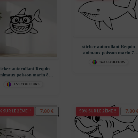
sticker autocollant Requin
animaux poisson marin 7
FR5CA
+63 COULEURS
ticker autocollant Requin
nimaux poisson marin 8
KFHPT
+63 COULEURS
7,80
€
7,80
 SUR LE 2ÈME !!
50% SUR LE 2ÈME !!