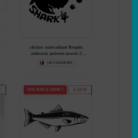
sticker autocollant Requin
animaux poisson marin 2
3UK3V
+63 COULEURS
€
5,50
€
50% SUR LE 2ÈME !!