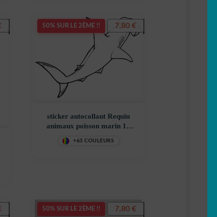
€
7,80
€
50% SUR LE 2ÈME !!
sticker autocollant Requin
animaux poisson marin 10
0PQ1A
+63 COULEURS
€
7,80
€
50% SUR LE 2ÈME !!