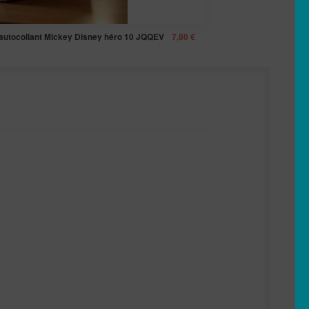
 autocollant Mickey Disney héro 10 JQQEV
7,80
€