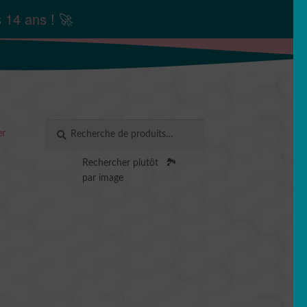
s
14 ans
! 🚀
Recherche
RECHERCHE
er
pour :
Rechercher plutôt
🏞️
par image