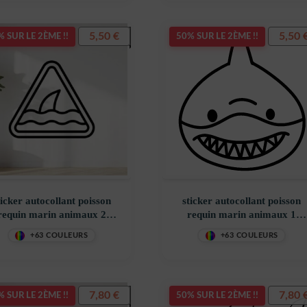
5,50
€
5,50
 SUR LE 2ÈME !!
50% SUR LE 2ÈME !!
ticker autocollant poisson
sticker autocollant poisson
requin marin animaux 2
requin marin animaux 1
CM1NU
FZXMT
+63 COULEURS
+63 COULEURS
7,80
€
7,80
 SUR LE 2ÈME !!
50% SUR LE 2ÈME !!