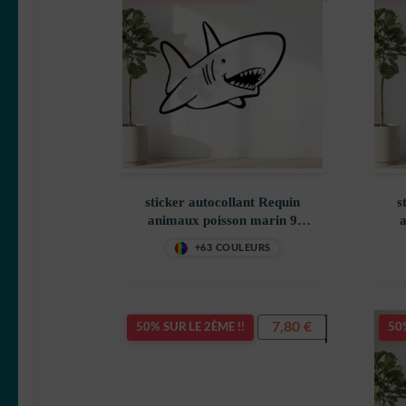
sticker autocollant Requin
s
animaux poisson marin 9
a
MYHT7
+63 COULEURS
7,80
€
50% SUR LE 2ÈME !!
50%