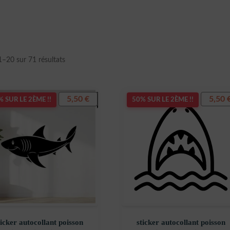
Trié
1–20 sur 71 résultats
du
plus
récent
5,50
€
5,50
 SUR LE 2ÈME !!
50% SUR LE 2ÈME !!
au
plus
ancien
ticker autocollant poisson
sticker autocollant poisson