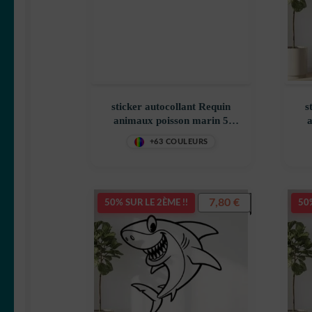
sticker autocollant Requin
s
animaux poisson marin 5
a
TYRVY
+63 COULEURS
7,80
€
50% SUR LE 2ÈME !!
50%