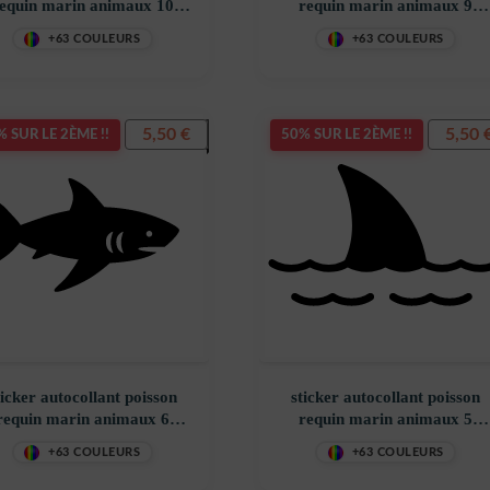
equin marin animaux 10
requin marin animaux 9
8ZM80
W0P6M
+63 COULEURS
+63 COULEURS
5,50
€
5,50
 SUR LE 2ÈME !!
50% SUR LE 2ÈME !!
ticker autocollant poisson
sticker autocollant poisson
requin marin animaux 6
requin marin animaux 5
REC1C
ZA5YZ
+63 COULEURS
+63 COULEURS