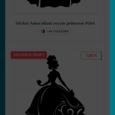
Sticker Autocollant royale princesse P164
+63 COULEURS
7,80
€
50% SUR LE 2ÈME !!