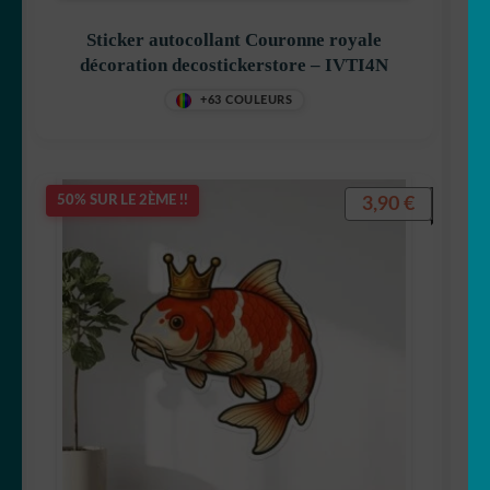
Sticker autocollant Couronne royale
décoration decostickerstore – IVTI4N
+63 COULEURS
3,90
€
50% SUR LE 2ÈME !!