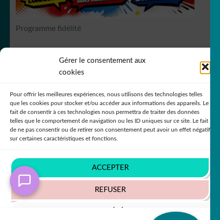
Programme fidélité
Gérer le consentement aux
RCS Bergerac SIREN 751
149535
cookies
Pour offrir les meilleures expériences, nous utilisons des technologies telles
que les cookies pour stocker et/ou accéder aux informations des appareils. Le
fait de consentir à ces technologies nous permettra de traiter des données
telles que le comportement de navigation ou les ID uniques sur ce site. Le fait
de ne pas consentir ou de retirer son consentement peut avoir un effet négatif
© DecoStickerStore 2026
sur certaines caractéristiques et fonctions.
Politique de confidentialité
Built with
WooCommerce
.
ACCEPTER
REFUSER
VOIR LES PRÉFÉRENCES
Recherche