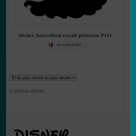
Sticker Autocollant royale princesse P161
+63 COULEURS
Trié
6 résultats affichés
du
plus
récent
au
plus
ancien