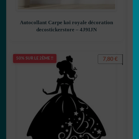
Autocollant Carpe koi royale décoration
decostickerstore – 4J9IJN
7,80
€
50% SUR LE 2ÈME !!