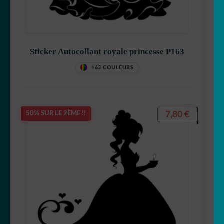
Sticker Autocollant royale princesse P163
+63 COULEURS
7,80
€
50% SUR LE 2ÈME !!