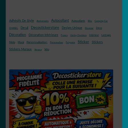
Autocollant
Adhésifs De Style
Autocollants
Anniversaire
Bike
Camping-Car
Decostickerstore
Decal
Design Unique
Déco
CHANEL
Douceur
Décoration
Décoration Intérieure
Intérieur
Lettrage
France
Harley Davidson
Sticker
Stickers
Mural
Personnalisation
Moto
Personnaliser
Polyester
Stickers Muraux
Vélo
Versace