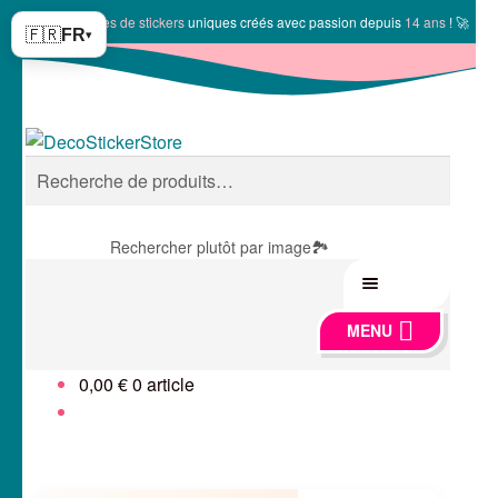
✨
10150 modèles de stickers
uniques créés avec passion depuis
14 ans
! 🚀
🇫🇷
FR
▾
Aller
Aller
RECHERCHE
à
au
Recherche
la
contenu
pour :
navigation
Rechercher plutôt par image
🏞️
MENU
MENU
0,00
€
0 article
🍏 Boutique
🛞 Véhicules