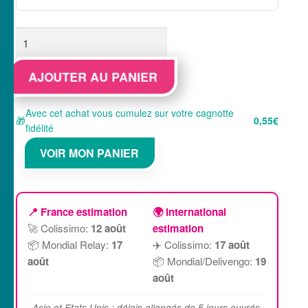
quantité
de
Sticker
AJOUTER AU PANIER
Autocollant
4x4
Avec cet achat vous cumulez sur votre cagnotte
🎁
0,55€
4WD
fidélité
VOIR MON PANIER
📍 France estimation
🌍 International
🚀 Colissimo:
12 août
estimation
📦 Mondial Relay:
17
✈️ Colissimo:
17 août
août
📦 Mondial/Delivengo:
19
août
Asie et Etats Unis : délais allongés de 5 jours ouvrés.