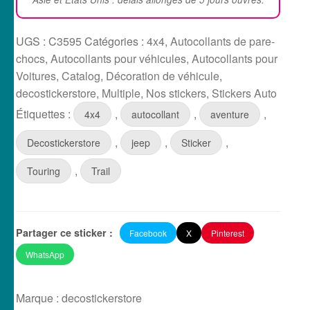
UGS :
C3595
Catégories :
4x4
,
Autocollants de pare-
chocs
,
Autocollants pour véhicules
,
Autocollants pour
Voitures
,
Catalog
,
Décoration de véhicule
,
decostickerstore
,
Multiple
,
Nos stickers
,
Stickers Auto
Étiquettes :
,
,
,
4x4
autocollant
aventure
,
,
,
Decostickerstore
jeep
Sticker
,
Touring
Trail
Partager ce sticker :
Facebook
X
Pinterest
WhatsApp
Marque :
decostickerstore