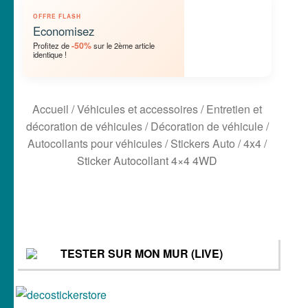
🐾 Stickers Animaux
OFFRE FLASH
Economisez
-50%
Profitez de
sur le 2ème article
🏡 Stickers décoration maison
identique !
Lettrage et kits
Accueil
/
Véhicules et accessoires
/
Entretien et
🖨 3D et divers
décoration de véhicules
/
Décoration de véhicule
/
Autocollants pour véhicules
/
Stickers Auto
/
4x4
/
🐣 Décoration chambre Enfants
Sticker Autocollant 4×4 4WD
Générateur de sticker
☕ Mugs
TESTER SUR MON MUR (LIVE)
Fait au Japon 🇯🇵
Votre espace