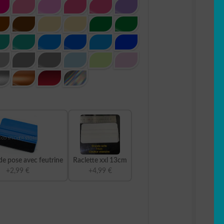
de pose avec feutrine
Raclette xxl 13cm
+2,99 €
+4,99 €