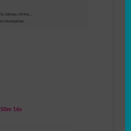
e, bateau, vitrine...
et intempéries.
 50m 15s