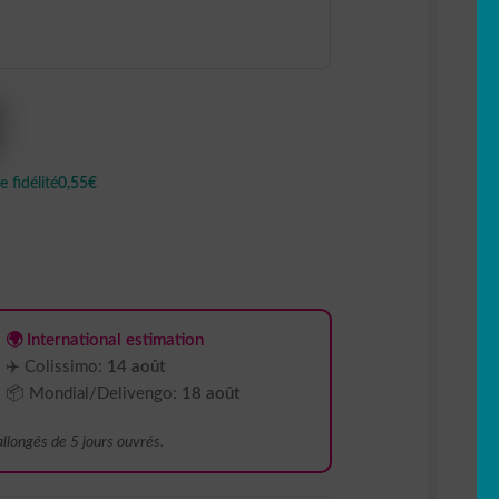
 fidélité
0,55€
🌍 International estimation
✈️ Colissimo:
14 août
📦 Mondial/Delivengo:
18 août
 allongés de 5 jours ouvrés.