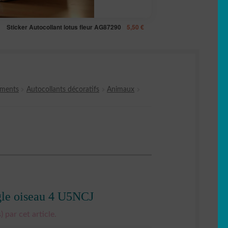
Sticker Autocollant lotus fleur AG87290
5,50
€
ements
Autocollants décoratifs
Animaux
igle oiseau 4 U5NCJ
) par cet article.