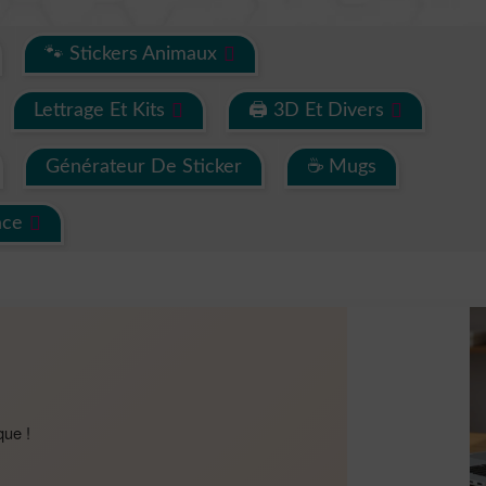
🐾 Stickers Animaux
Lettrage Et Kits
🖨 3D Et Divers
Générateur De Sticker
☕ Mugs
ace
que !