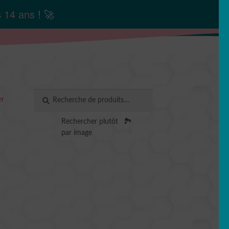
s
14 ans
! 🚀
Recherche
RECHERCHE
er
pour :
Rechercher plutôt
🏞️
par image