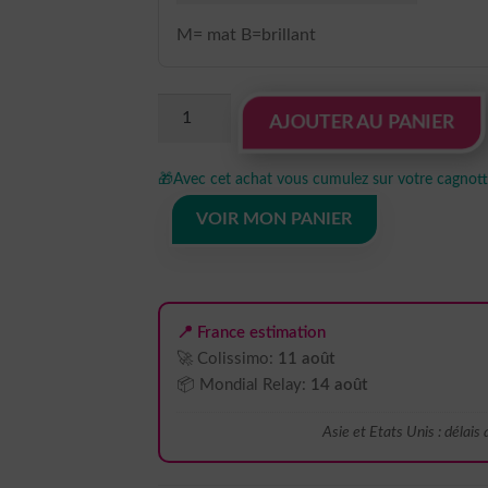
M= mat B=brillant
quantité
AJOUTER AU PANIER
de
sticker
🎁
Avec cet achat vous cumulez sur votre cagnotte
autocollant
animaux
VOIR MON PANIER
aigle
oiseau
4
U5NCJ
📍 France estimation
🚀 Colissimo:
11 août
📦 Mondial Relay:
14 août
Asie et Etats Unis : délais