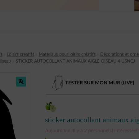
fs
Loisirs créatifs
Matériaux pour loisirs créatifs
Décorations et orn
Oiseau
STICKER AUTOCOLLANT ANIMAUX AIGLE OISEAU 4 U5NCJ
TESTER SUR MON MUR (LIVE)
🔍
sticker autocollant animaux a
Aujourd'hui, il y a 2 personne(s) intéressée(s