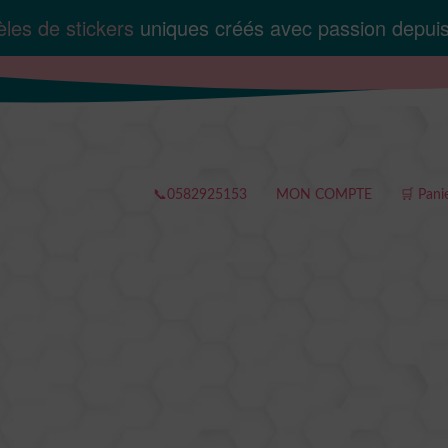
les de stickers
uniques créés avec passion depui
📞0582925153
MON COMPTE
🛒 Pani