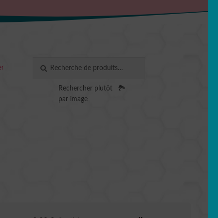
Recherche
RECHERCHE
er
pour :
Rechercher plutôt
🏞️
par image