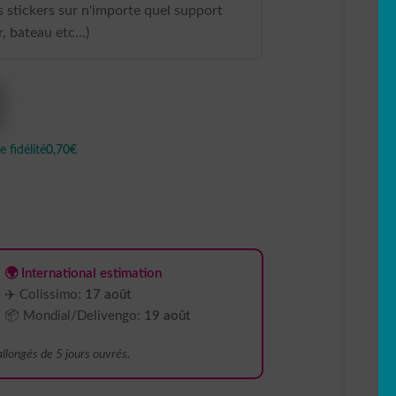
 stickers sur n'importe quel support
, bateau etc...)
 fidélité
0,70€
🌍 International estimation
✈️ Colissimo:
17 août
📦 Mondial/Delivengo:
19 août
 allongés de 5 jours ouvrés.