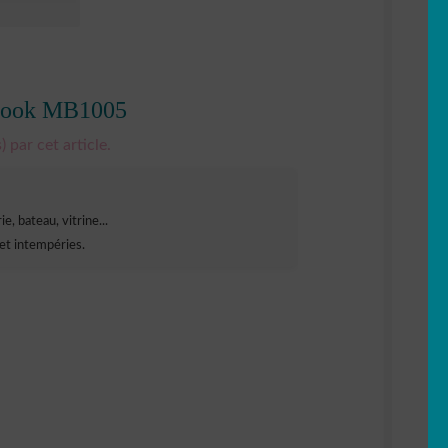
cbook MB1005
) par cet article.
e, bateau, vitrine...
et intempéries.