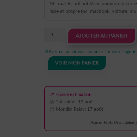
M= mat B=brillant Vous pouvez coller ces
lisse et propre (pc, macbook, voiture, mur
quantité
AJOUTER AU PANIER
de
Sticker
🎁
Avec cet achat vous cumulez sur votre cagnotte
Autocollant
chibi
VOIR MON PANIER
macbook
MB1005
📍 France estimation
🚀 Colissimo:
12 août
📦 Mondial Relay:
17 août
Asie et Etats Unis : délais