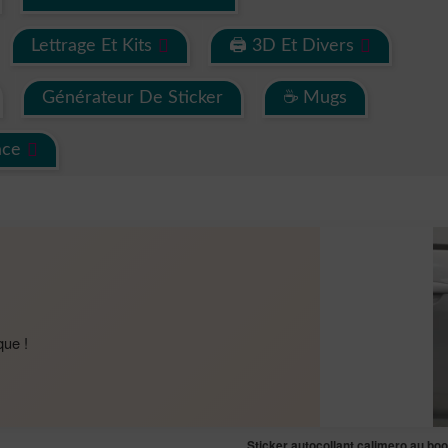
Lettrage Et Kits
🖨 3D Et Divers
Générateur De Sticker
☕ Mugs
ace
que !
Sticker autocollant calimero au bo