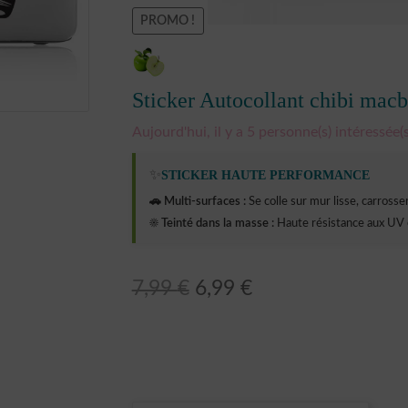
PROMO !
Sticker Autocollant chibi ma
Aujourd'hui, il y a 5 personne(s) intéressée(s
✨
STICKER HAUTE PERFORMANCE
🚗 Multi-surfaces :
Se colle sur mur lisse, carrosseri
☀️ Teinté dans la masse :
Haute résistance aux UV 
Le
Le
7,99
€
6,99
€
prix
prix
initial
actuel
était :
est :