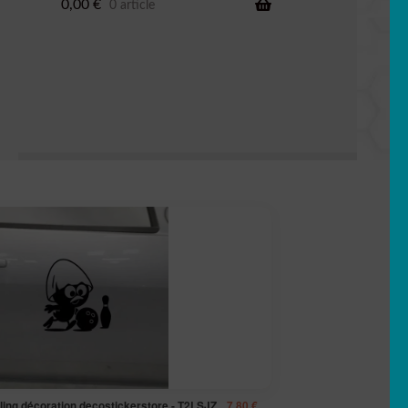
0,00
€
0 article
oling décoration decostickerstore - T2LSJZ
7,80
€