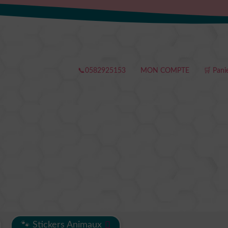
📞0582925153
MON COMPTE
🛒 Pani
🐾 Stickers Animaux