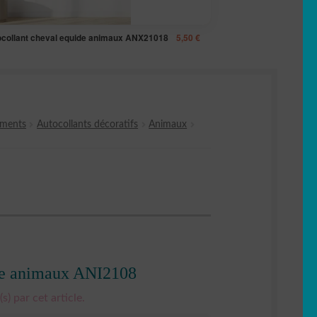
ocollant cheval equide animaux ANX21018
5,50
€
ements
Autocollants décoratifs
Animaux
gle animaux ANI2108
s) par cet article.