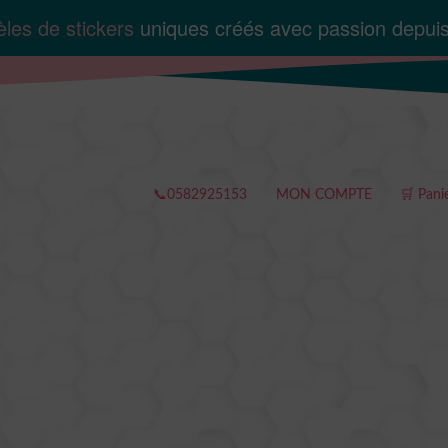
les de stickers
uniques créés avec passion depui
📞0582925153
MON COMPTE
🛒 Pani