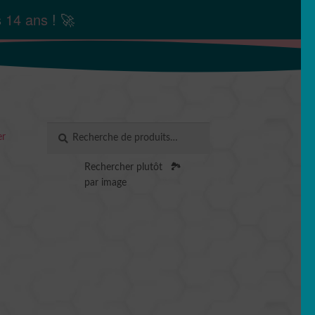
s
14 ans
! 🚀
Recherche
RECHERCHE
er
pour :
Rechercher plutôt
🏞️
par image