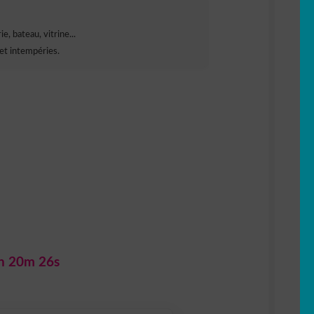
e, bateau, vitrine...
et intempéries.
h 20m 25s