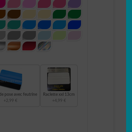
de pose avec feutrine
Raclette xxl 13cm
+2,99 €
+4,99 €