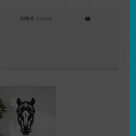
0,00
€
0 article