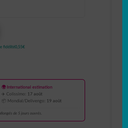
 fidélité
0,55€
🌍 International estimation
✈️ Colissimo:
17 août
📦 Mondial/Delivengo:
19 août
 allongés de 5 jours ouvrés.