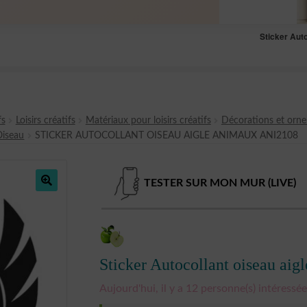
Sticker Aut
fs
Loisirs créatifs
Matériaux pour loisirs créatifs
Décorations et orn
Oiseau
STICKER AUTOCOLLANT OISEAU AIGLE ANIMAUX ANI2108
TESTER SUR MON MUR (LIVE)
🔍
Sticker Autocollant oiseau ai
Aujourd'hui, il y a 12 personne(s) intéressée(