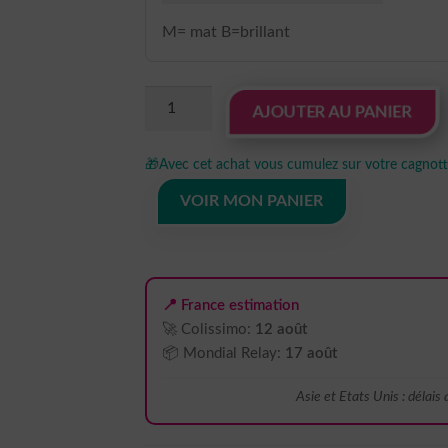
M= mat B=brillant
quantité
AJOUTER AU PANIER
de
Sticker
🎁
Avec cet achat vous cumulez sur votre cagnotte
Autocollant
oiseau
VOIR MON PANIER
aigle
animaux
ANI2108
📍 France estimation
🚀 Colissimo:
12 août
📦 Mondial Relay:
17 août
Asie et Etats Unis : délais