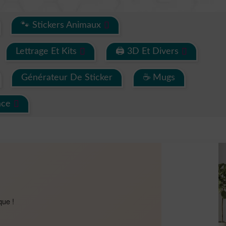
🐾 Stickers Animaux
Lettrage Et Kits
🖨 3D Et Divers
Générateur De Sticker
☕ Mugs
ace
que !