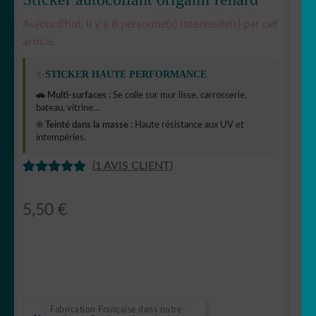
Aujourd'hui, il y a 8 personne(s) intéressée(s) par cet
article.
✨
STICKER HAUTE PERFORMANCE
🚗 Multi-surfaces :
Se colle sur mur lisse, carrosserie,
bateau, vitrine...
☀️ Teinté dans la masse :
Haute résistance aux UV et
intempéries.
(
1
AVIS CLIENT)
NOTÉ
1
5.00
SUR 5
5,50
€
BASÉ SUR
NOTATION
CLIENT
Fabrication Française dans notre