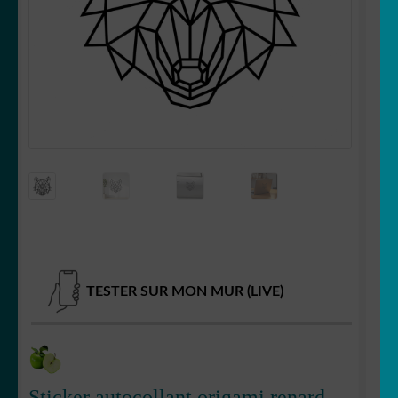
Votre espace
LE
MENU
ENFANT
TESTER SUR MON MUR (LIVE)
Sticker autocollant origami renard