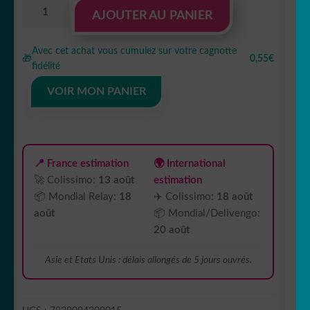
quantité
AJOUTER AU PANIER
de
Sticker
Avec cet achat vous cumulez sur votre cagnotte
autocollant
🎁
0,55€
fidélité
origami
renard
VOIR MON PANIER
📍 France estimation
🌍 International
🚀 Colissimo:
13 août
estimation
📦 Mondial Relay:
18
✈️ Colissimo:
18 août
août
📦 Mondial/Delivengo:
20 août
Asie et Etats Unis : délais allongés de 5 jours ouvrés.