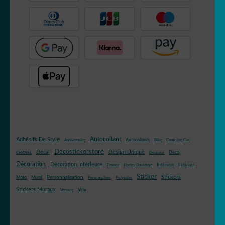
Autocollant
Adhésifs De Style
Autocollants
Anniversaire
Bike
Camping-Car
Decostickerstore
Decal
Design Unique
Déco
CHANEL
Douceur
Décoration
Décoration Intérieure
Intérieur
Lettrage
France
Harley Davidson
Sticker
Stickers
Mural
Personnalisation
Moto
Personnaliser
Polyester
Stickers Muraux
Vélo
Versace