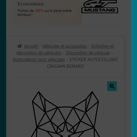
Economisez
MENU
OUVRIR
🐾 Stickers Animaux
-50%
Profitez de
sur le 2ème article
ENFANT
identique !
LE
MENU
OUVRIR
🏡 Stickers décoration maison
ENFANT
LE
MENU
OUVRIR
Lettrage et kits
ENFANT
Accueil
Véhicules et accessoires
Entretien et
LE
décoration de véhicules
Décoration de véhicule
MENU
OUVRIR
🖨 3D et divers
Autocollants pour véhicules
STICKER AUTOCOLLANT
ENFANT
LE
ORIGAMI RENARD
MENU
OUVRIR
🐣 Décoration chambre Enfants
ENFANT
LE
MENU
Générateur de sticker
ENFANT
🔍
☕ Mugs
Fait au Japon 🇯🇵
OUVRIR