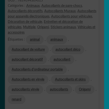
UGS :
7839094309015
Catégories :
Animaux
,
Autocollants de pare-chocs
,
Autocollants décoratifs
,
Autocollants Muraux
,
Autocollants
pour appareils électroniques
,
Autocollants pour véhicules
,
Décoration de véhicule
,
Entretien et décoration de
véhicules
,
Multiple
,
Origami
,
Stickers animaux
,
Véhicules et
accessoires
Étiquettes :
animal
,
animaux
,
Autocollant de voiture
,
autocollant déco
,
autocollant décoratif
,
autocollant
,
Autocollants d'ordinateur portable
,
Autocollants en vinyle
,
Autocollants et skins
,
autocollants vinyle
,
autocollants
,
Origami
,
renard