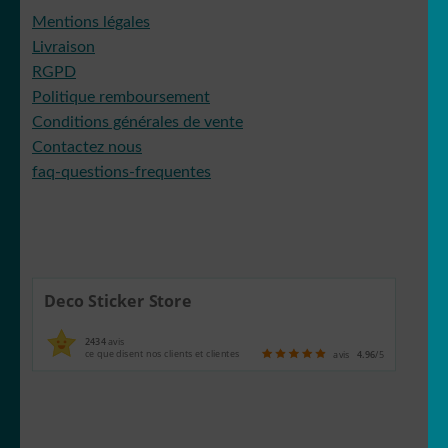
Mentions légales
Livraison
RGPD
Politique remboursement
Conditions générales de vente
Contactez nous
faq-questions-frequentes
Deco Sticker Store
2434
avis
ce que disent nos clients et clientes
avis
4.96
/5