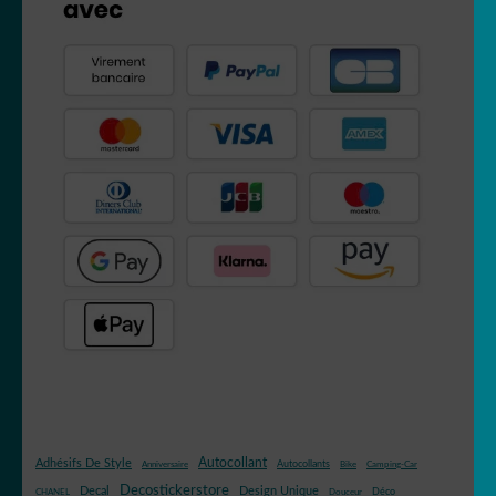
Autocollant
Adhésifs De Style
Autocollants
Anniversaire
Bike
Camping-Car
Decostickerstore
Decal
Design Unique
Déco
CHANEL
Douceur