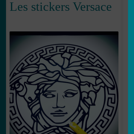
Les stickers Versace
OUVRIR
Votre espace
LE
MENU
ENFANT