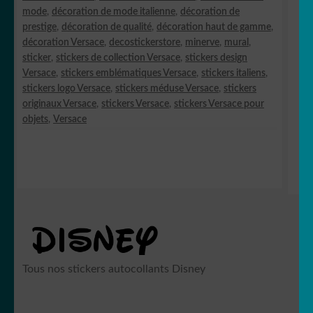
mode
,
décoration de mode italienne
,
décoration de
prestige
,
décoration de qualité
,
décoration haut de gamme
,
décoration Versace
,
decostickerstore
,
minerve
,
mural
,
sticker
,
stickers de collection Versace
,
stickers design
Versace
,
stickers emblématiques Versace
,
stickers italiens
,
stickers logo Versace
,
stickers méduse Versace
,
stickers
originaux Versace
,
stickers Versace
,
stickers Versace pour
objets
,
Versace
Tous nos stickers autocollants Disney