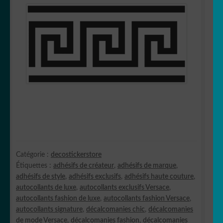
Catégorie :
decostickerstore
Étiquettes :
adhésifs de créateur
,
adhésifs de marque
,
adhésifs de style
,
adhésifs exclusifs
,
adhésifs haute couture
,
autocollants de luxe
,
autocollants exclusifs Versace
,
autocollants fashion de luxe
,
autocollants fashion Versace
,
autocollants signature
,
décalcomanies chic
,
décalcomanies
de mode Versace
,
décalcomanies fashion
,
décalcomanies