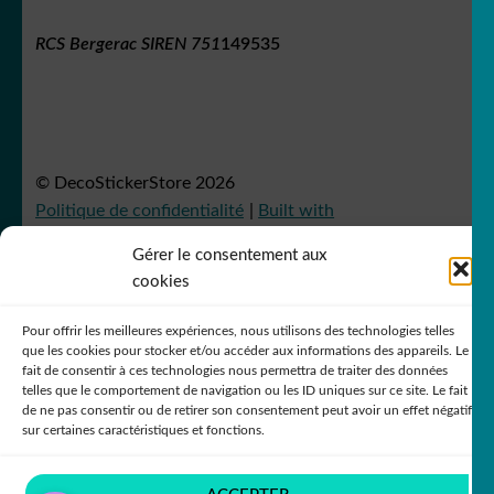
RCS Bergerac SIREN 751
149535
© DecoStickerStore 2026
Politique de confidentialité
Built with
WooCommerce
.
Gérer le consentement aux
cookies
Pour offrir les meilleures expériences, nous utilisons des technologies telles
que les cookies pour stocker et/ou accéder aux informations des appareils. Le
fait de consentir à ces technologies nous permettra de traiter des données
telles que le comportement de navigation ou les ID uniques sur ce site. Le fait
de ne pas consentir ou de retirer son consentement peut avoir un effet négatif
sur certaines caractéristiques et fonctions.