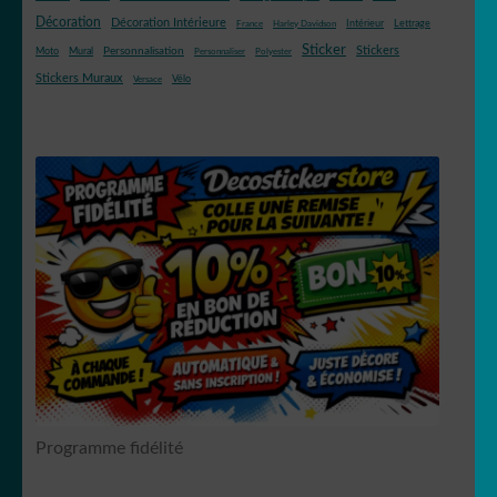
Décoration
Décoration Intérieure
Intérieur
Lettrage
France
Harley Davidson
Sticker
Stickers
Mural
Personnalisation
Moto
Personnaliser
Polyester
Stickers Muraux
Vélo
Versace
Programme fidélité