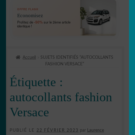
OUVRIR
🛞 Véhicules
OFFRE FLASH
LE
Economisez
MENU
OUVRIR
🐾 Stickers Animaux
-50%
Profitez de
sur le 2ème article
ENFANT
identique !
LE
MENU
OUVRIR
🏡 Stickers décoration maison
ENFANT
LE
MENU
OUVRIR
Lettrage et kits
ENFANT
Accueil
SUJETS IDENTIFIÉS “AUTOCOLLANTS
LE
FASHION VERSACE”
MENU
OUVRIR
🖨 3D et divers
ENFANT
LE
Étiquette :
MENU
OUVRIR
🐣 Décoration chambre Enfants
ENFANT
LE
autocollants fashion
MENU
Générateur de sticker
ENFANT
Versace
☕ Mugs
PUBLIÉ LE
22 FÉVRIER 2023
par
Laurence
Fait au Japon 🇯🇵