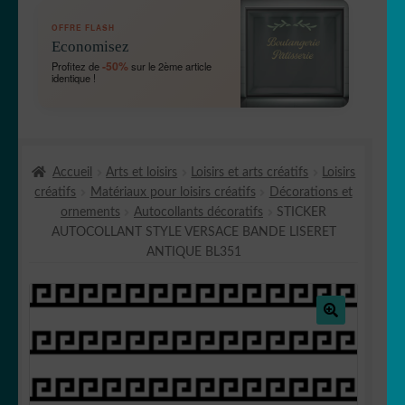
OUVRIR
🛞 Véhicules
OFFRE FLASH
LE
Economisez
MENU
OUVRIR
🐾 Stickers Animaux
-50%
Profitez de
sur le 2ème article
ENFANT
identique !
LE
MENU
OUVRIR
🏡 Stickers décoration maison
ENFANT
LE
MENU
OUVRIR
Lettrage et kits
ENFANT
Accueil
Arts et loisirs
Loisirs et arts créatifs
Loisirs
LE
créatifs
Matériaux pour loisirs créatifs
Décorations et
MENU
OUVRIR
🖨 3D et divers
ornements
Autocollants décoratifs
STICKER
ENFANT
LE
AUTOCOLLANT STYLE VERSACE BANDE LISERET
MENU
OUVRIR
🐣 Décoration chambre Enfants
ANTIQUE BL351
ENFANT
LE
MENU
Générateur de sticker
ENFANT
🔍
☕ Mugs
Fait au Japon 🇯🇵