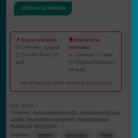
style
versace
VOIR MON PANIER
bande
liseret
antique
BL351
📍 France estimation
🌍 International
🚀 Colissimo:
12 août
estimation
📦 Mondial Relay:
17
✈️ Colissimo:
17 août
août
📦 Mondial/Delivengo:
19 août
Asie et Etats Unis : délais allongés de 5 jours ouvrés.
UGS :
BL351
Catégories :
Autocollants décoratifs
,
Autocollants Muraux
,
Catalog
,
Décorations et ornements
,
decostickerstore
,
Multiple 20
,
Nos stickers
Étiquettes :
antique
,
autocollant
,
Bande
,