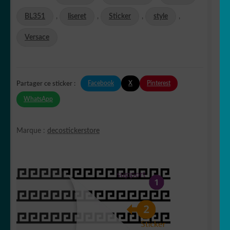
BL351
,
liseret
,
Sticker
,
style
,
Versace
Facebook
X
Pinterest
Partager ce sticker :
WhatsApp
Marque :
decostickerstore