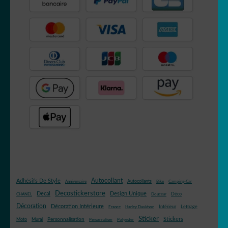
Autocollant
Adhésifs De Style
Autocollants
Anniversaire
Bike
Camping-Car
Decostickerstore
Decal
Design Unique
Déco
CHANEL
Douceur
Décoration
Décoration Intérieure
Intérieur
Lettrage
France
Harley Davidson
Sticker
Stickers
Mural
Personnalisation
Moto
Personnaliser
Polyester