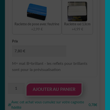
Raclette de pose avec feutrine
Raclette xxl 13cm
+2,99 €
+4,99 €
Prix
M= mat B=brillant - les reflets pour brillants
sont pour la prévisualisation
quantité
AJOUTER AU PANIER
de
Sticker
Avec cet achat vous cumulez sur votre cagnotte
Autocollant
🎁
0,78€
fidélité