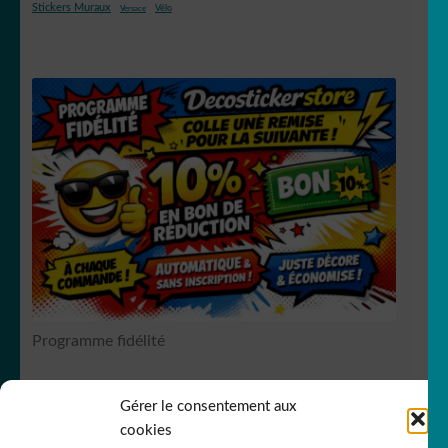
Stickers Muraux
Vélo
Versace
Programme fidélité
Gérer le consentement aux
RCS Bergerac SIREN 751
149535
cookies