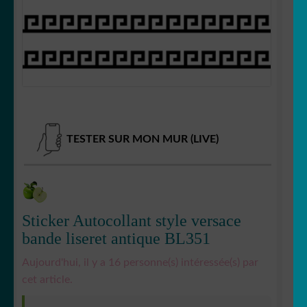
OUVRIR
Votre espace
LE
MENU
ENFANT
TESTER SUR MON MUR (LIVE)
Sticker Autocollant style versace
bande liseret antique BL351
Aujourd'hui, il y a 16 personne(s) intéressée(s) par
cet article.