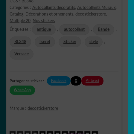
UGS :
BL348
Catégories :
Autocollants décoratifs
,
Autocollants Muraux
,
Catalog
,
Décorations et ornements
,
decostickerstore
,
Multiple 20
,
Nos stickers
Étiquettes :
antique
,
autocollant
,
Bande
,
BL348
,
liseret
,
Sticker
,
style
,
Versace
Facebook
X
Pinterest
Partager ce sticker :
WhatsApp
Marque :
decostickerstore