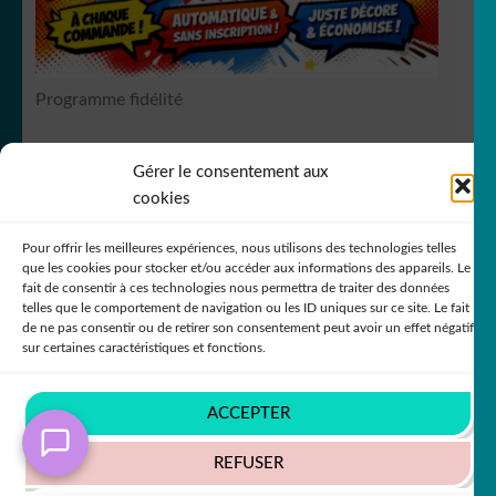
Programme fidélité
Gérer le consentement aux
RCS Bergerac SIREN 751
149535
cookies
Pour offrir les meilleures expériences, nous utilisons des technologies telles
que les cookies pour stocker et/ou accéder aux informations des appareils. Le
fait de consentir à ces technologies nous permettra de traiter des données
telles que le comportement de navigation ou les ID uniques sur ce site. Le fait
de ne pas consentir ou de retirer son consentement peut avoir un effet négatif
© DecoStickerStore 2026
sur certaines caractéristiques et fonctions.
Politique de confidentialité
Built with
WooCommerce
.
ACCEPTER
REFUSER