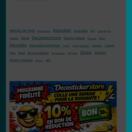
Autocollant
Adhésifs De Style
Autocollants
Anniversaire
Bike
Camping-Car
Decostickerstore
Decal
Design Unique
Déco
CHANEL
Douceur
Décoration
Décoration Intérieure
Intérieur
Lettrage
France
Harley Davidson
Sticker
Stickers
Mural
Personnalisation
Moto
Personnaliser
Polyester
Stickers Muraux
Vélo
Versace