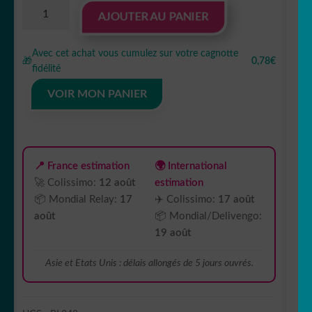
quantité
AJOUTER AU PANIER
de
Sticker
Avec cet achat vous cumulez sur votre cagnotte
Autocollant
🎁
0,78€
fidélité
style
versace
VOIR MON PANIER
bande
liseret
antique
BL348
📍 France estimation
🌍 International
🚀 Colissimo:
12 août
estimation
📦 Mondial Relay:
17
✈️ Colissimo:
17 août
août
📦 Mondial/Delivengo:
19 août
Asie et Etats Unis : délais allongés de 5 jours ouvrés.