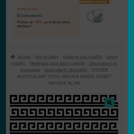
OUVRIR
🛞 Véhicules
OFFRE FLASH
LE
Economisez
MENU
OUVRIR
🐾 Stickers Animaux
-50%
Profitez de
sur le 2ème article
ENFANT
identique !
LE
MENU
OUVRIR
🏡 Stickers décoration maison
ENFANT
LE
MENU
OUVRIR
Lettrage et kits
ENFANT
Accueil
Arts et loisirs
Loisirs et arts créatifs
Loisirs
LE
créatifs
Matériaux pour loisirs créatifs
Décorations et
MENU
OUVRIR
🖨 3D et divers
ornements
Autocollants décoratifs
STICKER
ENFANT
LE
AUTOCOLLANT STYLE VERSACE BANDE LISERET
MENU
OUVRIR
🐣 Décoration chambre Enfants
ANTIQUE BL348
ENFANT
LE
MENU
Générateur de sticker
ENFANT
🔍
☕ Mugs
Fait au Japon 🇯🇵