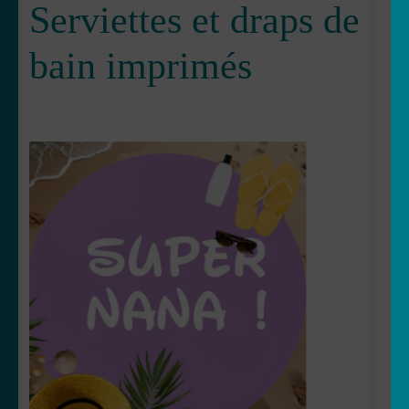
Serviettes et draps de
OUVRIR
Votre espace
bain imprimés
LE
MENU
ENFANT