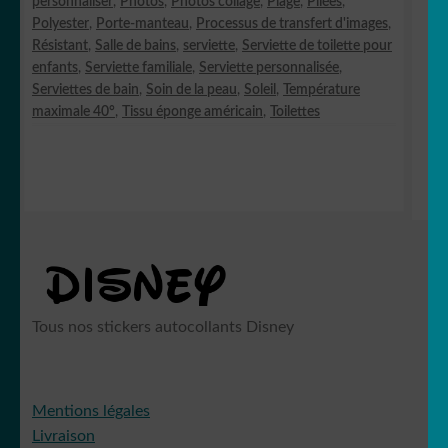
personnaliser
,
Photos
,
Photos collage
,
Plage
,
Pliées
,
Polyester
,
Porte-manteau
,
Processus de transfert d'images
,
Résistant
,
Salle de bains
,
serviette
,
Serviette de toilette pour
enfants
,
Serviette familiale
,
Serviette personnalisée
,
Serviettes de bain
,
Soin de la peau
,
Soleil
,
Température
maximale 40°
,
Tissu éponge américain
,
Toilettes
Tous nos stickers autocollants Disney
Mentions légales
Livraison