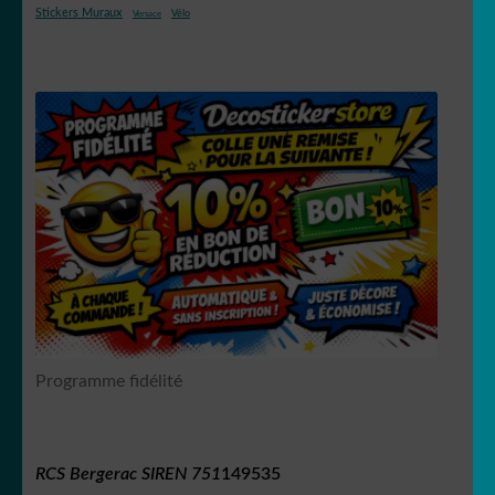
Stickers Muraux
Vélo
Versace
Programme fidélité
RCS Bergerac SIREN 751
149535