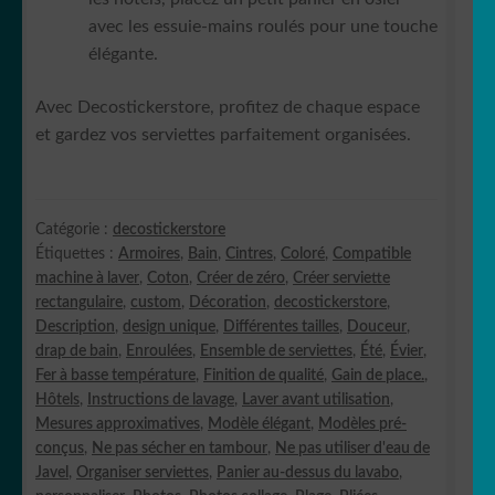
avec les essuie-mains roulés pour une touche
élégante.
Avec Decostickerstore, profitez de chaque espace
et gardez vos serviettes parfaitement organisées.
Catégorie :
decostickerstore
Étiquettes :
Armoires
,
Bain
,
Cintres
,
Coloré
,
Compatible
machine à laver
,
Coton
,
Créer de zéro
,
Créer serviette
rectangulaire
,
custom
,
Décoration
,
decostickerstore
,
Description
,
design unique
,
Différentes tailles
,
Douceur
,
drap de bain
,
Enroulées
,
Ensemble de serviettes
,
Été
,
Évier
,
Fer à basse température
,
Finition de qualité
,
Gain de place.
,
Hôtels
,
Instructions de lavage
,
Laver avant utilisation
,
Mesures approximatives
,
Modèle élégant
,
Modèles pré-
conçus
,
Ne pas sécher en tambour
,
Ne pas utiliser d'eau de
Javel
,
Organiser serviettes
,
Panier au-dessus du lavabo
,