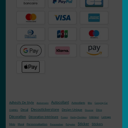
Autocollant
Adhésifs De Style
Autocollants
Anniversaire
Bike
Camping-Car
Decostickerstore
Decal
Design Unique
Déco
CHANEL
Douceur
Décoration
Décoration Intérieure
Intérieur
Lettrage
France
Harley Davidson
Sticker
Stickers
Mural
Personnalisation
Moto
Personnaliser
Polyester