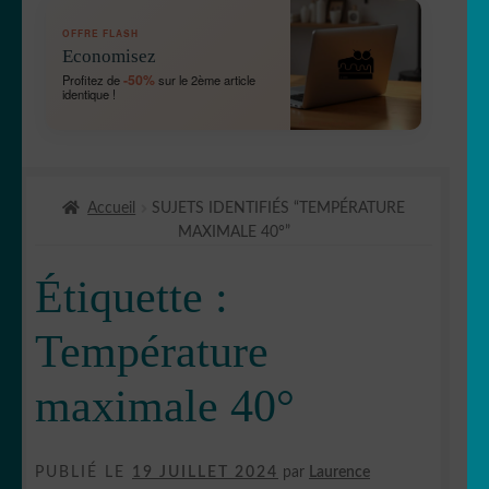
OUVRIR
🛞 Véhicules
OFFRE FLASH
LE
Economisez
MENU
OUVRIR
🐾 Stickers Animaux
-50%
Profitez de
sur le 2ème article
ENFANT
identique !
LE
MENU
OUVRIR
🏡 Stickers décoration maison
ENFANT
LE
MENU
OUVRIR
Lettrage et kits
ENFANT
Accueil
SUJETS IDENTIFIÉS “TEMPÉRATURE
LE
MAXIMALE 40°”
MENU
OUVRIR
🖨 3D et divers
ENFANT
LE
Étiquette :
MENU
OUVRIR
🐣 Décoration chambre Enfants
ENFANT
LE
Température
MENU
Générateur de sticker
ENFANT
maximale 40°
☕ Mugs
PUBLIÉ LE
19 JUILLET 2024
par
Laurence
Fait au Japon 🇯🇵