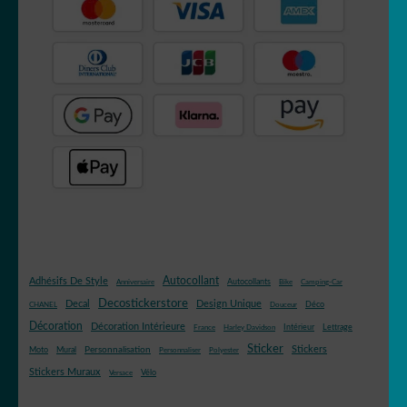
Autocollant
Adhésifs De Style
Autocollants
Anniversaire
Bike
Camping-Car
Decostickerstore
Decal
Design Unique
Déco
CHANEL
Douceur
Décoration
Décoration Intérieure
Intérieur
Lettrage
France
Harley Davidson
Sticker
Stickers
Mural
Personnalisation
Moto
Personnaliser
Polyester
Stickers Muraux
Vélo
Versace