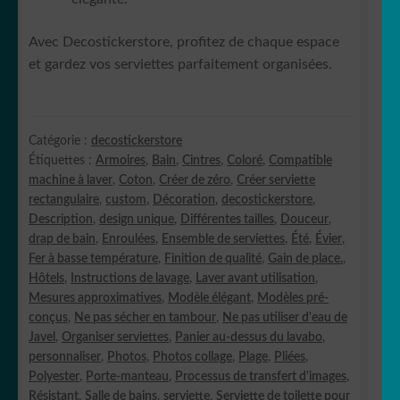
Avec Decostickerstore, profitez de chaque espace
et gardez vos serviettes parfaitement organisées.
Catégorie :
decostickerstore
Étiquettes :
Armoires
,
Bain
,
Cintres
,
Coloré
,
Compatible
machine à laver
,
Coton
,
Créer de zéro
,
Créer serviette
rectangulaire
,
custom
,
Décoration
,
decostickerstore
,
Description
,
design unique
,
Différentes tailles
,
Douceur
,
drap de bain
,
Enroulées
,
Ensemble de serviettes
,
Été
,
Évier
,
Fer à basse température
,
Finition de qualité
,
Gain de place.
,
Hôtels
,
Instructions de lavage
,
Laver avant utilisation
,
Mesures approximatives
,
Modèle élégant
,
Modèles pré-
conçus
,
Ne pas sécher en tambour
,
Ne pas utiliser d'eau de
Javel
,
Organiser serviettes
,
Panier au-dessus du lavabo
,
personnaliser
,
Photos
,
Photos collage
,
Plage
,
Pliées
,
Polyester
,
Porte-manteau
,
Processus de transfert d'images
,
Résistant
,
Salle de bains
,
serviette
,
Serviette de toilette pour