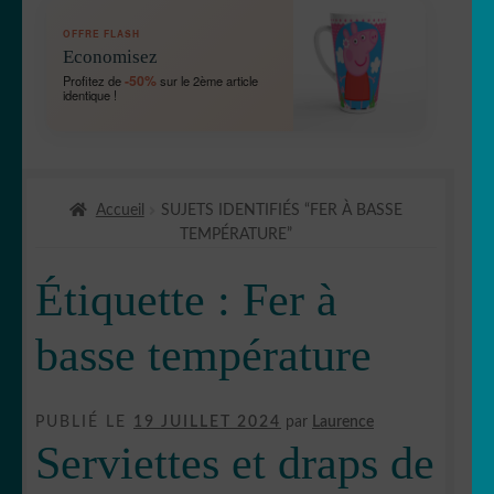
OUVRIR
🛞 Véhicules
OFFRE FLASH
LE
Economisez
MENU
OUVRIR
🐾 Stickers Animaux
-50%
Profitez de
sur le 2ème article
ENFANT
identique !
LE
MENU
OUVRIR
🏡 Stickers décoration maison
ENFANT
LE
MENU
OUVRIR
Lettrage et kits
ENFANT
Accueil
SUJETS IDENTIFIÉS “FER À BASSE
LE
TEMPÉRATURE”
MENU
OUVRIR
🖨 3D et divers
ENFANT
LE
Étiquette :
Fer à
MENU
OUVRIR
🐣 Décoration chambre Enfants
ENFANT
LE
basse température
MENU
Générateur de sticker
ENFANT
☕ Mugs
PUBLIÉ LE
19 JUILLET 2024
par
Laurence
Serviettes et draps de
Fait au Japon 🇯🇵