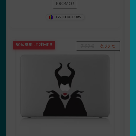
PROMO !
+79 COULEURS
Le
Le
6,99
€
50% SUR LE 2ÈME !!
7,99
€
prix
prix
initial
actuel
était :
est :
7,99 €.
6,99 €.