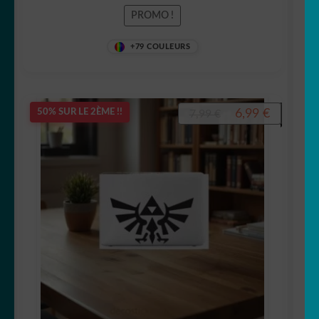
PROMO !
+79 COULEURS
Le
Le
6,99
€
50% SUR LE 2ÈME !!
7,99
€
prix
prix
initial
actuel
était :
est :
7,99 €.
6,99 €.