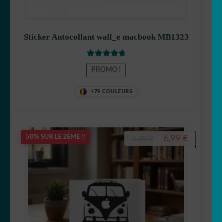
Sticker Autocollant wall_e macbook MB1323
Note
4.90
PROMO !
sur 5
+79 COULEURS
Le
Le
6,99
€
50% SUR LE 2ÈME !!
7,99
€
prix
prix
initial
actuel
était :
est :
7,99 €.
6,99 €.