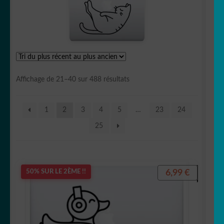
🖋 citations
🍽 Cuisine
🛁 Salle de bain
Trié
Affichage de 21–40 sur 488 résultats
🚽 WC
du
plus
👀 Disney
1
2
3
4
5
…
23
24
récent
au
25
💐 Fleurs & Végétaux
plus
ancien
🧟‍♀️ Halloween
6,99
€
50% SUR LE 2ÈME !!
Stickers imprimés
🇫🇷 france