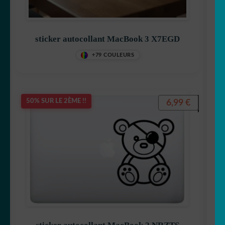
ENFANT
☕ Mugs
sticker autocollant MacBook 3 X7EGD
Fait au Japon 🇯🇵
+79 COULEURS
OUVRIR
Votre espace
LE
MENU
6,99
€
50% SUR LE 2ÈME !!
ENFANT