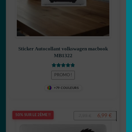
Sticker Autocollant volkswagen macbook
MB1322
Note
5
sur 5
PROMO !
+79 COULEURS
Le
Le
6,99
€
50% SUR LE 2ÈME !!
7,99
€
prix
prix