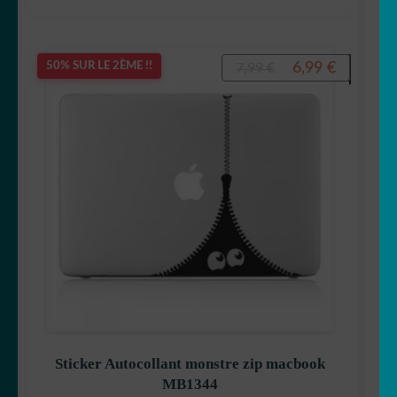
Le
Le
6,99
€
50% SUR LE 2ÈME !!
7,99
€
prix
prix
initial
actuel
était :
est :
7,99 €.
6,99 €.
Sticker Autocollant monstre zip macbook
MB1344