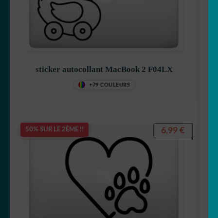
🇯🇵 japon
🗻 montagne
Origami
sticker autocollant MacBook 2 F04LX
+79 COULEURS
Pour vos fenêtres
❤️St Valentin
6,99
€
50% SUR LE 2ÈME !!
☠️ Tête de mort
TOP Marques
Tribal/tatoo