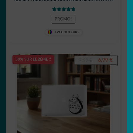
Note
5
sur 5
PROMO !
+79 COULEURS
Le
Le
6,99
€
50% SUR LE 2ÈME !!
7,99
€
prix
prix
initial
actuel
était :
est :
7,99 €.
6,99 €.