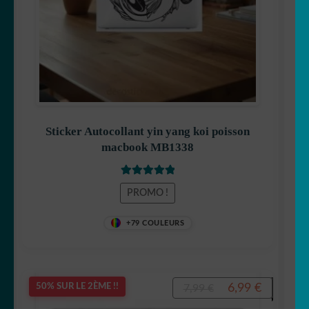
Sticker Autocollant yin yang koi poisson
macbook MB1338
Note
5
sur 5
PROMO !
+79 COULEURS
Le
Le
6,99
€
50% SUR LE 2ÈME !!
7,99
€
prix
prix