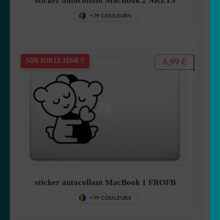
sticker autocollant MacBook 2 NRZTS
+79 COULEURS
6,99
€
50% SUR LE 2ÈME !!
sticker autocollant MacBook 1 FROFB
+79 COULEURS