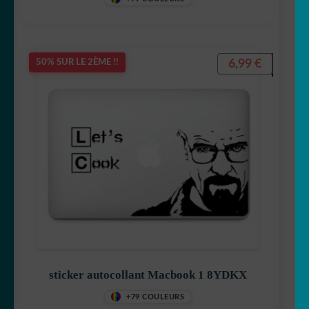
6,99
€
50% SUR LE 2ÈME !!
sticker autocollant Macbook 1 8YDKX
+79 COULEURS