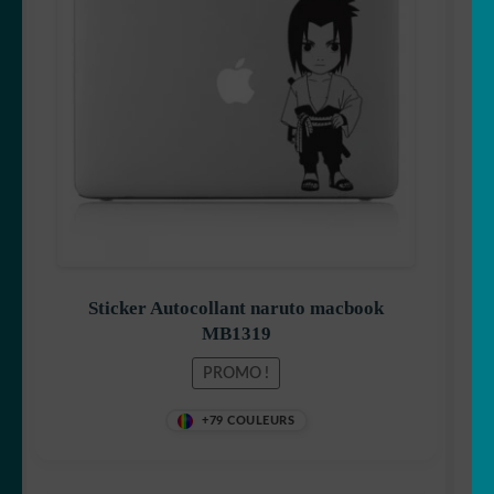
initial
actuel
était :
est :
7,99 €.
6,99 €.
Sticker Autocollant naruto macbook
MB1319
PROMO !
+79 COULEURS