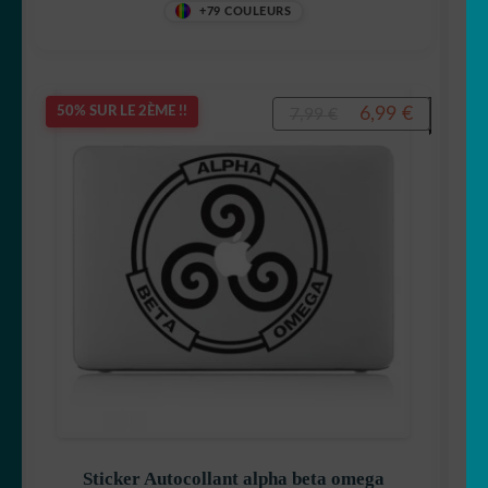
+79 COULEURS
Le
Le
6,99
€
50% SUR LE 2ÈME !!
7,99
€
prix
prix
initial
actuel
était :
est :
7,99 €.
6,99 €.
Sticker Autocollant alpha beta omega