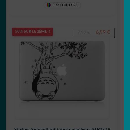
+79 COULEURS
Le
Le
6,99
€
50% SUR LE 2ÈME !!
7,99
€
prix
prix
initial
actuel
était :
est :
7,99 €.
6,99 €.
Sticker Autocollant totoro macbook MB1316