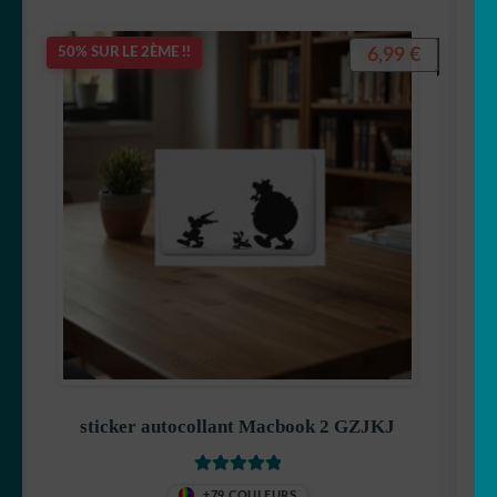
6,99
€
50% SUR LE 2ÈME !!
sticker autocollant Macbook 2 GZJKJ
Note
5
sur 5
+79 COULEURS