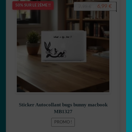
Le
Le
6,99
€
50% SUR LE 2ÈME !!
7,99
€
prix
prix
initial
actuel
était :
est :
7,99 €.
6,99 €.
Sticker Autocollant bugs bunny macbook
MB1327
PROMO !