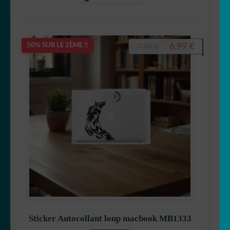
Le
Le
6,99
€
50% SUR LE 2ÈME !!
7,99
€
prix
prix
initial
actuel
était :
est :
7,99 €.
6,99 €.
Sticker Autocollant loup macbook MB1333