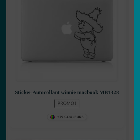
initial
actuel
était :
est :
7,99 €.
6,99 €.
Sticker Autocollant winnie macbook MB1328
PROMO !
+79 COULEURS