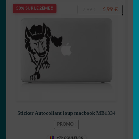
Le
Le
6,99
€
50% SUR LE 2ÈME !!
7,99
€
prix
prix
initial
actuel
était :
est :
7,99 €.
6,99 €.
Sticker Autocollant loup macbook MB1334
PROMO !
+79 COULEURS