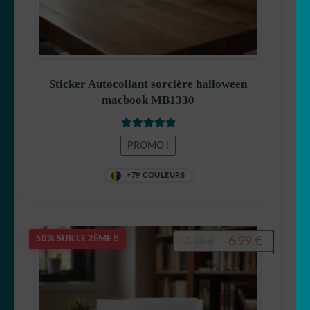
Sticker Autocollant sorcière halloween
macbook MB1330
Note
5
sur 5
PROMO !
+79 COULEURS
Le
Le
6,99
€
50% SUR LE 2ÈME !!
7,99
€
prix
prix
initial
actuel
était :
est :