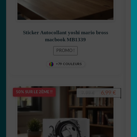
Sticker Autocollant yoshi mario bross
macbook MB1339
PROMO !
+79 COULEURS
Le
Le
6,99
€
50% SUR LE 2ÈME !!
7,99
€
prix
prix
initial
actuel
était :
est :
7,99 €.
6,99 €.