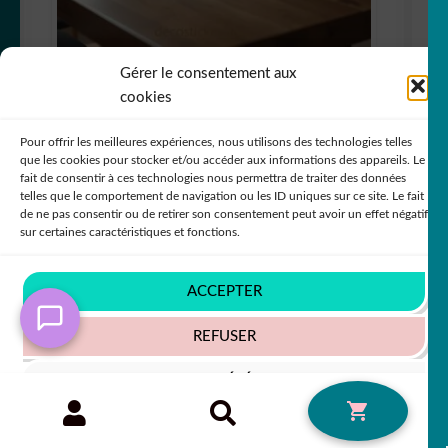
Gérer le consentement aux
Sticker Autocollant totoro macbook MB1315
cookies
PROMO !
Pour offrir les meilleures expériences, nous utilisons des technologies telles
que les cookies pour stocker et/ou accéder aux informations des appareils. Le
+79 COULEURS
fait de consentir à ces technologies nous permettra de traiter des données
telles que le comportement de navigation ou les ID uniques sur ce site. Le fait
de ne pas consentir ou de retirer son consentement peut avoir un effet négatif
sur certaines caractéristiques et fonctions.
Le
Le
6,99
€
50% SUR LE 2ÈME !!
7,99
€
prix
prix
ACCEPTER
initial
actuel
REFUSER
était :
est :
7,99 €.
6,99 €.
VOIR LES PRÉFÉRENCES
Recherche
RECHERCHE
0
pour :
Politique de cookies
Politique de confidentialité