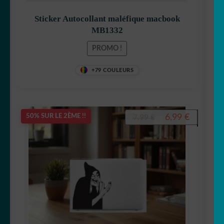
Sticker Autocollant maléfique macbook
MB1332
PROMO !
+79 COULEURS
Le
Le
6,99
€
50% SUR LE 2ÈME !!
7,99
€
prix
prix
initial
actuel
était :
est :
7,99 €.
6,99 €.