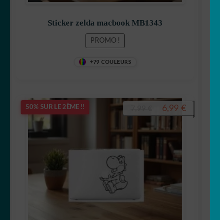
Sticker zelda macbook MB1343
PROMO !
+79 COULEURS
Le
Le
6,99
€
50% SUR LE 2ÈME !!
7,99
€
prix
prix
initial
actuel
était :
est :
7,99 €.
6,99 €.