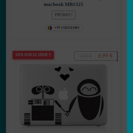
macbook MB1325
PROMO !
+79 COULEURS
Le
Le
6,99
€
50% SUR LE 2ÈME !!
7,99
€
prix
prix
initial
actuel
était :
est :
7,99 €.
6,99 €.