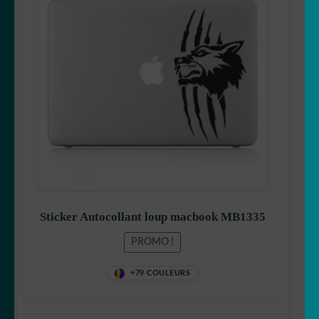
initial
actuel
était :
est :
7,99 €.
6,99 €.
Sticker Autocollant loup macbook MB1335
PROMO !
+79 COULEURS