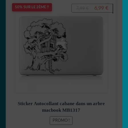
Le
Le
6,99
€
50% SUR LE 2ÈME !!
7,99
€
prix
prix
initial
actuel
était :
est :
7,99 €.
6,99 €.
Sticker Autocollant cabane dans un arbre
macbook MB1317
PROMO !