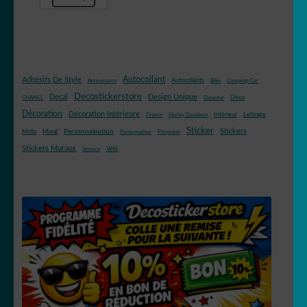
Autocollant
Adhésifs De Style
Autocollants
Anniversaire
Bike
Camping-Car
Decostickerstore
Decal
Design Unique
Déco
CHANEL
Douceur
Décoration
Décoration Intérieure
Intérieur
Lettrage
France
Harley Davidson
Sticker
Stickers
Mural
Personnalisation
Moto
Personnaliser
Polyester
Stickers Muraux
Vélo
Versace