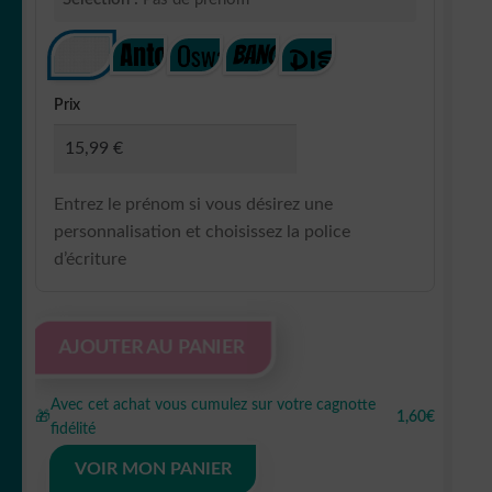
Prix
Entrez le prénom si vous désirez une
personnalisation et choisissez la police
d’écriture
quantité
AJOUTER AU PANIER
de
Repsol
Avec cet achat vous cumulez sur votre cagnotte
Mug
🎁
1,60€
fidélité
en
céramique
VOIR MON PANIER