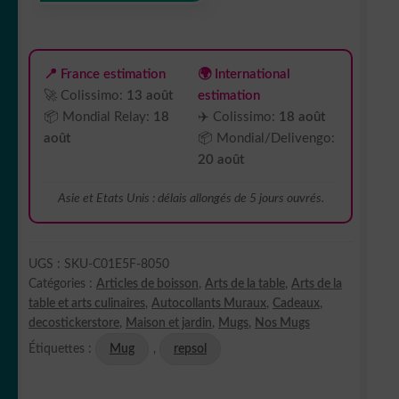
blanche
325
ml
(11
📍 France estimation
🌍 International
oz)
🚀 Colissimo:
13 août
estimation
avec
📦 Mondial Relay:
18
✈️ Colissimo:
18 août
intérieur
août
📦 Mondial/Delivengo:
coloré
20 août
Asie et Etats Unis : délais allongés de 5 jours ouvrés.
UGS :
SKU-C01E5F-8050
Catégories :
Articles de boisson
,
Arts de la table
,
Arts de la
table et arts culinaires
,
Autocollants Muraux
,
Cadeaux
,
decostickerstore
,
Maison et jardin
,
Mugs
,
Nos Mugs
Étiquettes :
Mug
,
repsol