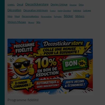
Decostickerstore
Decal
Design Unique
Déco
CHANEL
Douceur
Décoration
Décoration Intérieure
Intérieur
Lettrage
France
Harley Davidson
Sticker
Stickers
Mural
Personnalisation
Moto
Personnaliser
Polyester
Stickers Muraux
Vélo
Versace
Programme fidélité