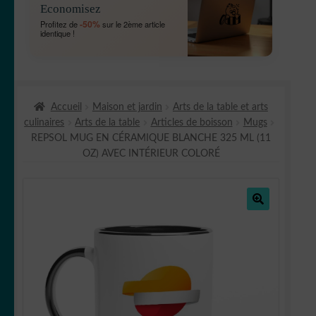
Economisez
MENU
OUVRIR
🐾 Stickers Animaux
-50%
Profitez de
sur le 2ème article
ENFANT
identique !
LE
MENU
OUVRIR
🏡 Stickers décoration maison
ENFANT
LE
MENU
OUVRIR
Lettrage et kits
ENFANT
Accueil
Maison et jardin
Arts de la table et arts
LE
culinaires
Arts de la table
Articles de boisson
Mugs
MENU
OUVRIR
🖨 3D et divers
REPSOL MUG EN CÉRAMIQUE BLANCHE 325 ML (11
ENFANT
LE
OZ) AVEC INTÉRIEUR COLORÉ
MENU
OUVRIR
🐣 Décoration chambre Enfants
ENFANT
LE
MENU
Générateur de sticker
ENFANT
🔍
☕ Mugs
Fait au Japon 🇯🇵
OUVRIR