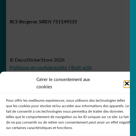
RCS Bergerac SIREN 751
149535
© DecoStickerStore 2026
Politique de confidentialité
Built with
WooCommerce
.
Gérer le consentement aux
cookies
Pour offrir les meilleures expériences, nous utilisons des technologies telles
que les cookies pour stocker et/ou accéder aux informations des appareils. Le
fait de consentir à ces technologies nous permettra de traiter des données
telles que le comportement de navigation ou les ID uniques sur ce site. Le fait
de ne pas consentir ou de retirer son consentement peut avoir un effet négatif
sur certaines caractéristiques et fonctions.