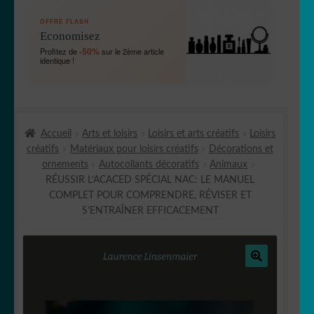
OUVRIR
🛞 Véhicules
OFFRE FLASH
LE
Economisez
MENU
OUVRIR
🐾 Stickers Animaux
-50%
Profitez de
sur le 2ème article
ENFANT
identique !
LE
MENU
OUVRIR
🏡 Stickers décoration maison
ENFANT
LE
MENU
OUVRIR
Lettrage et kits
ENFANT
Accueil
Arts et loisirs
Loisirs et arts créatifs
Loisirs
LE
créatifs
Matériaux pour loisirs créatifs
Décorations et
MENU
OUVRIR
🖨 3D et divers
ornements
Autocollants décoratifs
Animaux
ENFANT
LE
RÉUSSIR L’ACACED SPÉCIAL NAC: LE MANUEL
MENU
OUVRIR
🐣 Décoration chambre Enfants
COMPLET POUR COMPRENDRE, RÉVISER ET
ENFANT
LE
S’ENTRAÎNER EFFICACEMENT
MENU
Générateur de sticker
ENFANT
☕ Mugs
🔍
Fait au Japon 🇯🇵