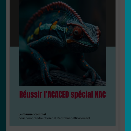
OUVRIR
Votre espace
LE
MENU
ENFANT