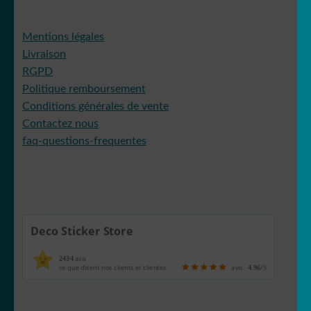
Mentions légales
Livraison
RGPD
Politique remboursement
Conditions générales de vente
Contactez nous
faq-questions-frequentes
Deco Sticker Store
2434
avis
ce que disent nos clients et clientes
avis
4.96
/5