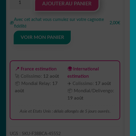
AJOUTER AU PANIER
de
Réussir
Avec cet achat vous cumulez sur votre cagnotte
l’ACACED
🎁
2,00€
fidélité
spécial
NAC:
VOIR MON PANIER
Le
manuel
complet
pour
📍 France estimation
🌍 International
comprendre,
🚀 Colissimo:
12 août
estimation
réviser
📦 Mondial Relay:
17
✈️ Colissimo:
17 août
et
août
📦 Mondial/Delivengo:
s’entraîner
19 août
efficacement
Asie et Etats Unis : délais allongés de 5 jours ouvrés.
UGS :
SKU-F38BCA-45552