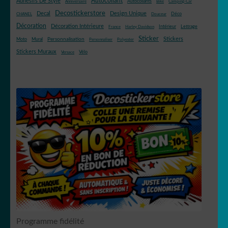
Autocollant
Adhésifs De Style
Autocollants
Anniversaire
Bike
Camping-Car
Decostickerstore
Decal
Design Unique
Déco
CHANEL
Douceur
Décoration
Décoration Intérieure
Intérieur
Lettrage
France
Harley Davidson
Sticker
Stickers
Mural
Personnalisation
Moto
Personnaliser
Polyester
Stickers Muraux
Vélo
Versace
Programme fidélité