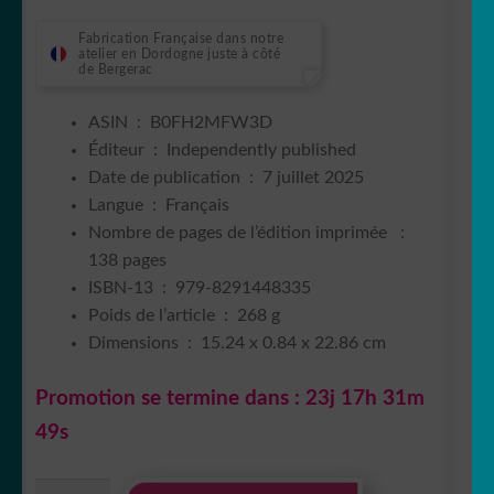
Fabrication Française dans notre
atelier en Dordogne juste à côté
de Bergerac
ASIN ‏ : ‎
B0FH2MFW3D
Éditeur ‏ : ‎
Independently published
Date de publication ‏ : ‎
7 juillet 2025
Langue ‏ : ‎
Français
Nombre de pages de l’édition imprimée ‏ : ‎
138 pages
ISBN-13 ‏ : ‎
979-8291448335
Poids de l’article ‏ : ‎
268 g
Dimensions ‏ : ‎
15.24 x 0.84 x 22.86 cm
Promotion se termine dans :
23j 17h 31m
48s
quantité