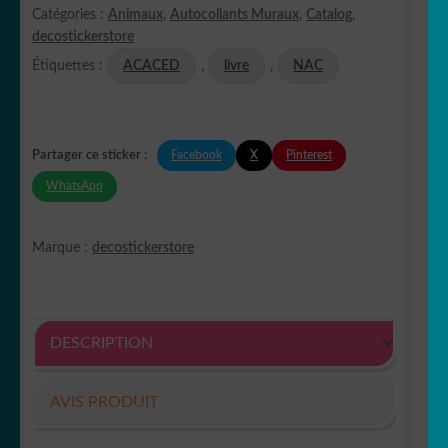
Catégories :
Animaux
,
Autocollants Muraux
,
Catalog
,
decostickerstore
Étiquettes :
ACACED
,
livre
,
NAC
Facebook
X
Pinterest
Partager ce sticker :
WhatsApp
Marque :
decostickerstore
DESCRIPTION
AVIS PRODUIT