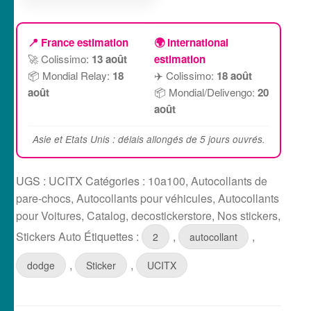
📍 France estimation
🌍 International
🚀 Colissimo:
13 août
estimation
📦 Mondial Relay:
18
✈️ Colissimo:
18 août
août
📦 Mondial/Delivengo:
20
août
Asie et Etats Unis : délais allongés de 5 jours ouvrés.
UGS :
UCITX
Catégories :
10a100
,
Autocollants de
pare-chocs
,
Autocollants pour véhicules
,
Autocollants
pour Voitures
,
Catalog
,
decostickerstore
,
Nos stickers
,
Stickers Auto
Étiquettes :
,
,
2
autocollant
,
,
dodge
Sticker
UCITX