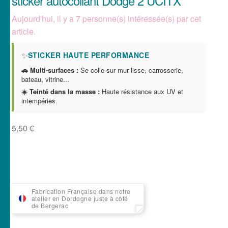
sticker autocollant Dodge 2 UCITX
Aujourd'hui, il y a 7 personne(s) intéressée(s) par cet
article.
✨
STICKER HAUTE PERFORMANCE
🚗 Multi-surfaces :
Se colle sur mur lisse, carrosserie,
bateau, vitrine...
☀️ Teinté dans la masse :
Haute résistance aux UV et
intempéries.
5,50
€
Fabrication Française dans notre
atelier en Dordogne juste à côté
de Bergerac