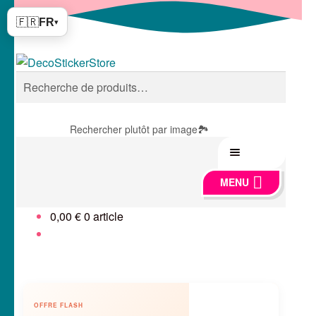
🇫🇷
FR
▾
Aller
Aller
RECHERCHE
à
au
Recherche
la
contenu
pour :
navigation
Rechercher plutôt par image
🏞️
MENU
MENU
0,00
€
0 article
🍏 Boutique
🛞 Véhicules
🐾 Stickers Animaux
OFFRE FLASH