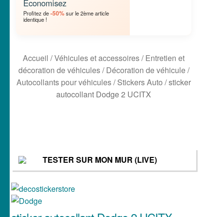
Economisez
-50%
Profitez de
sur le 2ème article
🏡 Stickers décoration maison
identique !
Lettrage et kits
Accueil
/
Véhicules et accessoires
/
Entretien et
🖨 3D et divers
décoration de véhicules
/
Décoration de véhicule
/
Autocollants pour véhicules
/
Stickers Auto
/
sticker
🐣 Décoration chambre Enfants
autocollant Dodge 2 UCITX
Générateur de sticker
☕ Mugs
TESTER SUR MON MUR (LIVE)
Fait au Japon 🇯🇵
Votre espace