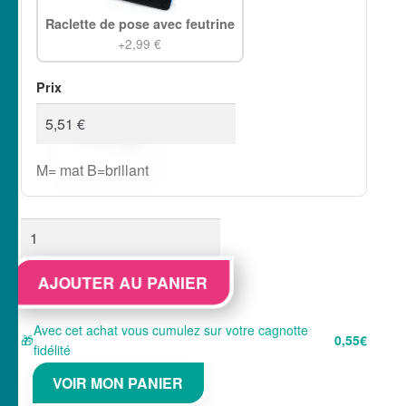
Raclette de pose avec feutrine
+2,99 €
Prix
M= mat B=brillant
quantité
de
sticker
AJOUTER AU PANIER
autocollant
Dodge
Avec cet achat vous cumulez sur votre cagnotte
🎁
0,55€
2
fidélité
UCITX
VOIR MON PANIER