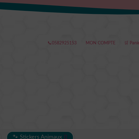
📞0582925153
MON COMPTE
🛒 Pani
🐾 Stickers Animaux