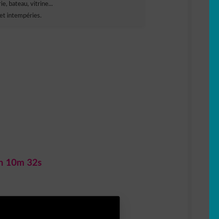
e, bateau, vitrine...
et intempéries.
h 10m 31s