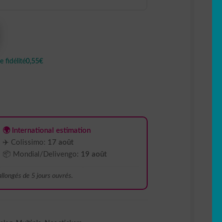
 fidélité
0,55€
🌍 International estimation
✈️ Colissimo:
17 août
📦 Mondial/Delivengo:
19 août
 allongés de 5 jours ouvrés.