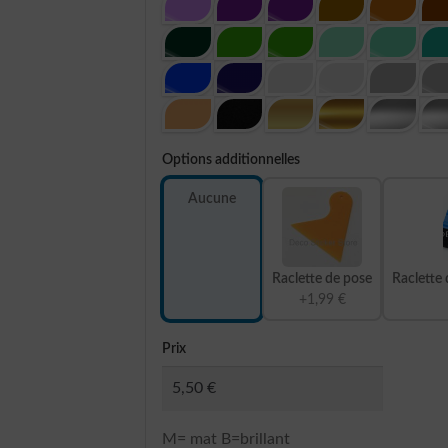
Options additionnelles
Aucune
Raclette de pose
Raclette 
+1,99 €
Prix
M= mat B=brillant