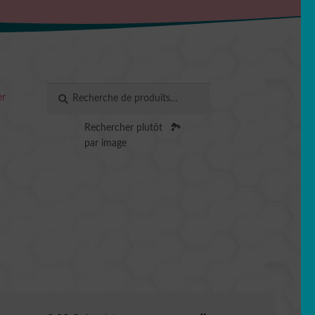
Recherche
RECHERCHE
er
pour :
Rechercher plutôt
🏞️
par image