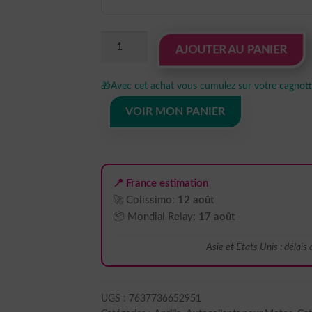
quantité
AJOUTER AU PANIER
de
Sticker
🎁
Avec cet achat vous cumulez sur votre cagnotte
autocollant
moto
VOIR MON PANIER
Aprilia
A
📍 France estimation
🚀 Colissimo:
12 août
📦 Mondial Relay:
17 août
Asie et Etats Unis : délais
UGS :
7637736652951