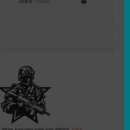
0,00
€
0 article
Sticker Autocollant soldat army ANI0826
5,50
€