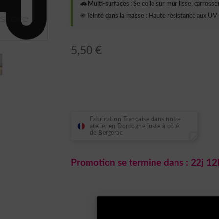
🚗 Multi-surfaces :
Se colle sur mur lisse, carrosseri
☀️ Teinté dans la masse :
Haute résistance aux UV 
5,50
€
Fabrication Française dans notre
atelier en Dordogne juste à côté
de Bergerac
Promotion se termine dans :
22j 12