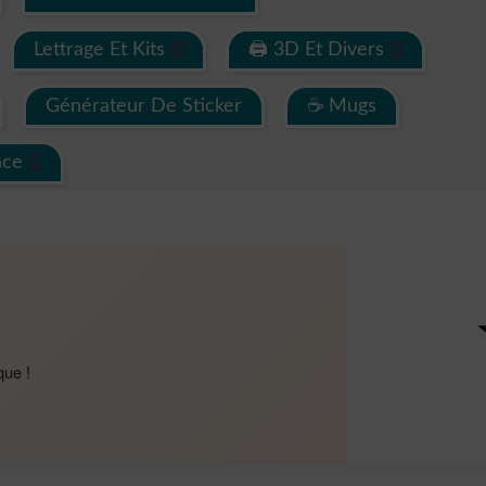
Lettrage Et Kits
🖨 3D Et Divers
Générateur De Sticker
☕ Mugs
ace
que !