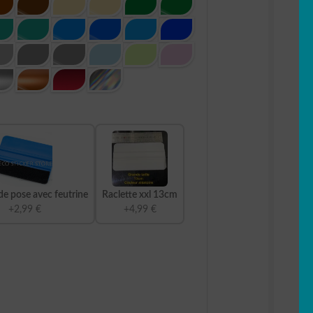
de pose avec feutrine
Raclette xxl 13cm
+2,99 €
+4,99 €