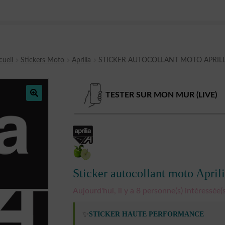
cueil
Stickers Moto
Aprilia
STICKER AUTOCOLLANT MOTO APRILI
TESTER SUR MON MUR (LIVE)
🔍
Sticker autocollant moto April
Aujourd'hui, il y a 8 personne(s) intéressée(s
✨
STICKER HAUTE PERFORMANCE