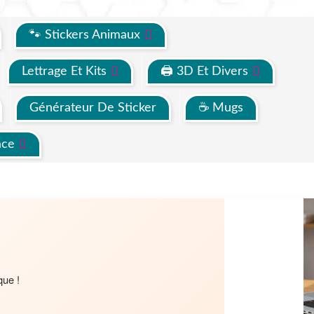
🐾 Stickers Animaux
Lettrage Et Kits
🖨 3D Et Divers
Générateur De Sticker
☕ Mugs
ace
que !