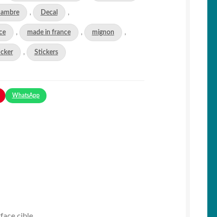
ambre
,
Decal
,
ce
,
made in france
,
mignon
,
icker
,
Stickers
WhatsApp
face cible.