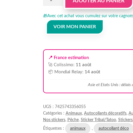
AJOUTER AU PANIER
de
Sticker
🎁
Avec cet achat vous cumulez sur votre cagnotte
autocollant
poisson
VOIR MON PANIER
orque
tribal
📍 France estimation
🚀 Colissimo:
11 août
📦 Mondial Relay:
14 août
Asie et Etats Unis : délais
UGS :
7425743356055
Catégories :
Animaux
,
Autocollants décoratifs
,
Au
Nos stickers
,
Pêche
,
Sticker Tribal/Tatoo
,
Sticker
Étiquettes :
animaux
,
autocollant déco