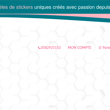
les de stickers
uniques créés avec passion depui
📞0582925153
MON COMPTE
🛒 Pani