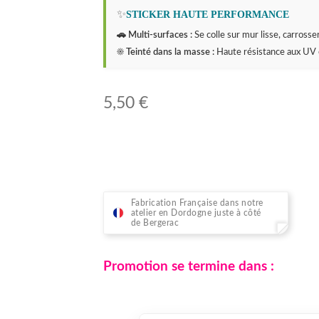
✨
STICKER HAUTE PERFORMANCE
🚗 Multi-surfaces :
Se colle sur mur lisse, carrosseri
☀️ Teinté dans la masse :
Haute résistance aux UV 
5,50
€
Fabrication Française dans notre
atelier en Dordogne juste à côté
de Bergerac
Promotion se termine dans :