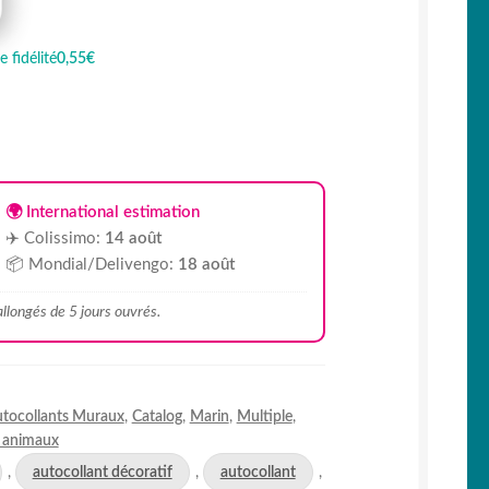
 fidélité
0,55€
🌍 International estimation
✈️ Colissimo:
14 août
📦 Mondial/Delivengo:
18 août
 allongés de 5 jours ouvrés.
tocollants Muraux
,
Catalog
,
Marin
,
Multiple
,
s animaux
,
autocollant décoratif
,
autocollant
,