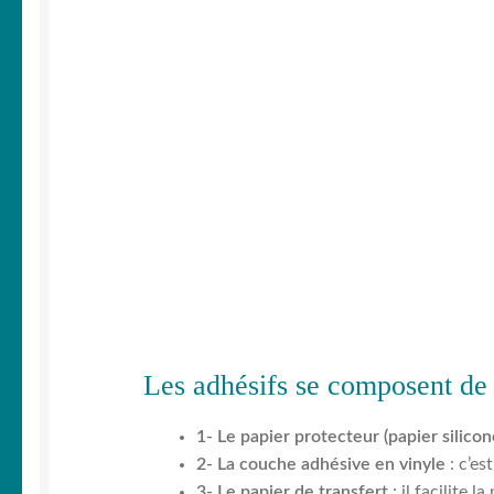
Les adhésifs se composent de t
1- Le papier protecteur (papier silicon
2- La couche adhésive en vinyle
: c’es
3- Le papier de transfert
: il facilite 