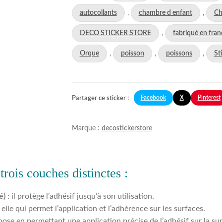
autocollants
,
chambre d enfant
,
Ch
DECO STICKER STORE
,
fabriqué en fran
Orque
,
poisson
,
poissons
,
St
Facebook
X
Pinterest
Partager ce sticker :
Marque :
decostickerstore
rois couches distinctes :
é)
: il protège l’adhésif jusqu’à son utilisation.
t elle qui permet l’application et l’adhérence sur les surfaces.
la pose en permettant une application précise de l’adhésif sur la sur