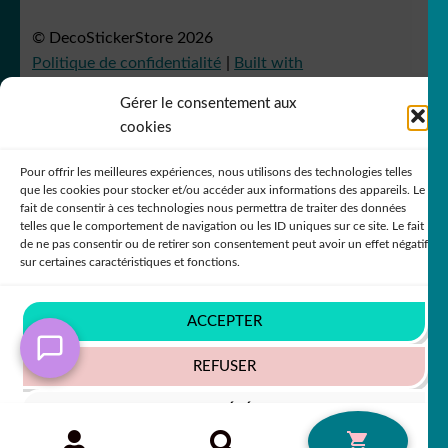
© DecoStickerStore 2026
Politique de confidentialité
Built with
WooCommerce
.
Gérer le consentement aux
cookies
Pour offrir les meilleures expériences, nous utilisons des technologies telles
que les cookies pour stocker et/ou accéder aux informations des appareils. Le
fait de consentir à ces technologies nous permettra de traiter des données
telles que le comportement de navigation ou les ID uniques sur ce site. Le fait
de ne pas consentir ou de retirer son consentement peut avoir un effet négatif
sur certaines caractéristiques et fonctions.
ACCEPTER
REFUSER
VOIR LES PRÉFÉRENCES
Recherche
RECHERCHE
0