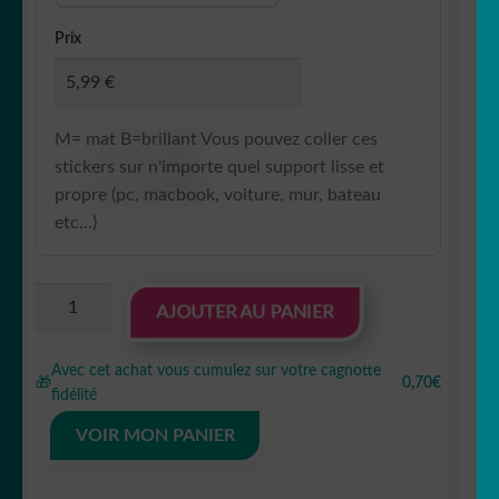
Prix
M= mat B=brillant Vous pouvez coller ces
stickers sur n'importe quel support lisse et
propre (pc, macbook, voiture, mur, bateau
etc...)
quantité
AJOUTER AU PANIER
de
Sticker
Avec cet achat vous cumulez sur votre cagnotte
Autocollant
🎁
0,70€
fidélité
totoro
macbook
VOIR MON PANIER
MB1174