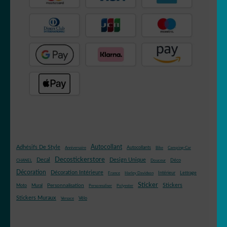
Autocollant
Adhésifs De Style
Autocollants
Anniversaire
Bike
Camping-Car
Decostickerstore
Decal
Design Unique
Déco
CHANEL
Douceur
Décoration
Décoration Intérieure
Intérieur
Lettrage
France
Harley Davidson
Sticker
Stickers
Mural
Personnalisation
Moto
Personnaliser
Polyester
Stickers Muraux
Vélo
Versace