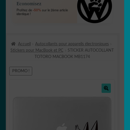
Economisez
MENU
OUVRIR
🐾 Stickers Animaux
-50%
Profitez de
sur le 2ème article
ENFANT
identique !
LE
MENU
OUVRIR
🏡 Stickers décoration maison
ENFANT
LE
MENU
OUVRIR
Lettrage et kits
ENFANT
Accueil
Autocollants pour appareils électroniques
LE
Stickers pour MacBook et PC
STICKER AUTOCOLLANT
MENU
OUVRIR
🖨 3D et divers
TOTORO MACBOOK MB1174
ENFANT
LE
MENU
OUVRIR
🐣 Décoration chambre Enfants
PROMO !
ENFANT
LE
MENU
Générateur de sticker
ENFANT
🔍
☕ Mugs
Fait au Japon 🇯🇵
OUVRIR