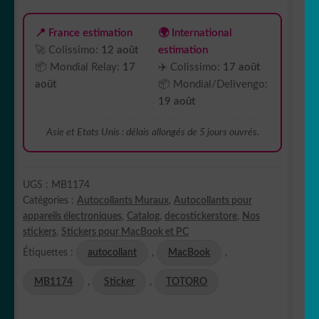
📍 France estimation
🌍 International
🚀 Colissimo:
12 août
estimation
📦 Mondial Relay:
17
✈️ Colissimo:
17 août
août
📦 Mondial/Delivengo:
19 août
Asie et Etats Unis : délais allongés de 5 jours ouvrés.
UGS :
MB1174
Catégories :
Autocollants Muraux
,
Autocollants pour
appareils électroniques
,
Catalog
,
decostickerstore
,
Nos
stickers
,
Stickers pour MacBook et PC
Étiquettes :
autocollant
,
MacBook
,
MB1174
,
Sticker
,
TOTORO