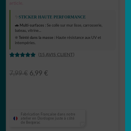
article.
✨
STICKER HAUTE PERFORMANCE
🚗 Multi-surfaces :
Se colle sur mur lisse, carrosserie,
bateau, vitrine...
☀️ Teinté dans la masse :
Haute résistance aux UV et
intempéries.
(
15
AVIS CLIENT)
NOTÉ
13
5
SUR 5
Le
Le
7,99
€
6,99
€
BASÉ SUR
prix
prix
NOTATION
S CLIENT
initial
actuel
était :
est :
7,99 €.
6,99 €.
Fabrication Française dans notre
atelier en Dordogne juste à côté
de Bergerac