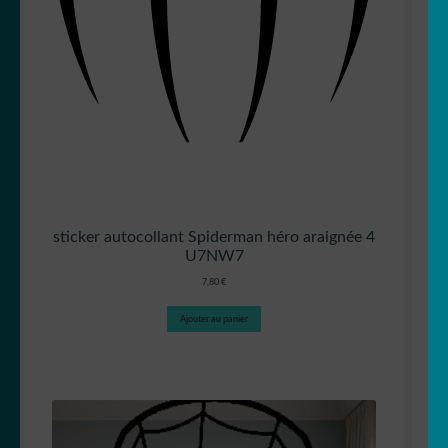
sticker autocollant Spiderman héro araignée 4
U7NW7
7,80
€
Ajouter au panier