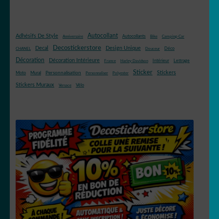
Autocollant
Adhésifs De Style
Autocollants
Anniversaire
Bike
Camping-Car
Decostickerstore
Decal
Design Unique
Déco
CHANEL
Douceur
Décoration
Décoration Intérieure
Intérieur
Lettrage
France
Harley Davidson
Sticker
Stickers
Mural
Personnalisation
Moto
Personnaliser
Polyester
Stickers Muraux
Vélo
Versace