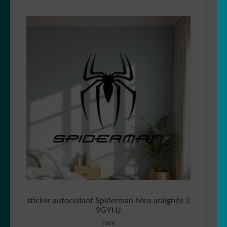
sticker autocollant Spiderman héro araignée 2
9GYHJ
7,80
€