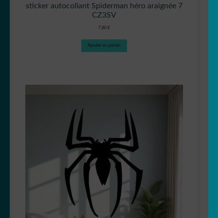
sticker autocollant Spiderman héro araignée 7
CZ3SV
7,80
€
Ajouter au panier