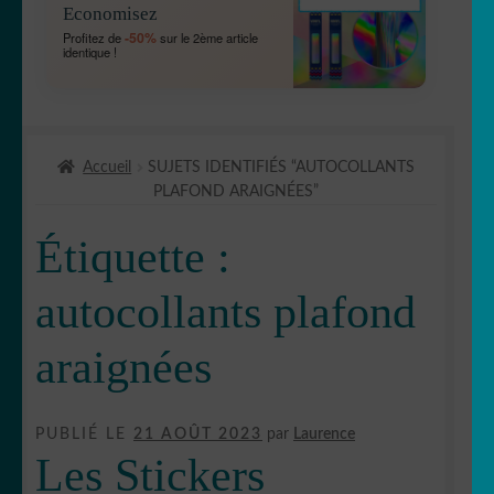
Economisez
MENU
OUVRIR
🐾 Stickers Animaux
-50%
Profitez de
sur le 2ème article
ENFANT
identique !
LE
MENU
OUVRIR
🏡 Stickers décoration maison
ENFANT
LE
MENU
OUVRIR
Lettrage et kits
ENFANT
Accueil
SUJETS IDENTIFIÉS “AUTOCOLLANTS
LE
PLAFOND ARAIGNÉES”
MENU
OUVRIR
🖨 3D et divers
ENFANT
LE
Étiquette :
MENU
OUVRIR
🐣 Décoration chambre Enfants
ENFANT
LE
autocollants plafond
MENU
Générateur de sticker
ENFANT
araignées
☕ Mugs
PUBLIÉ LE
21 AOÛT 2023
par
Laurence
Fait au Japon 🇯🇵
Les Stickers
OUVRIR