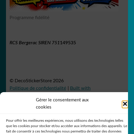
Programme fidélité
RCS Bergerac SIREN 751
149535
© DecoStickerStore 2026
Politique de confidentialité
Built with
WooCommerce
.
Gérer le consentement aux
cookies
Pour offrir les meilleures expériences, nous utilisons des technologies telles
que les cookies pour stocker et/ou accéder aux informations des appareils. Le
fait de consentir à ces technologies nous permettra de traiter des données