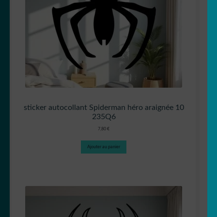
sticker autocollant Spiderman héro araignée 10
235Q6
7,80
€
Ajouter au panier