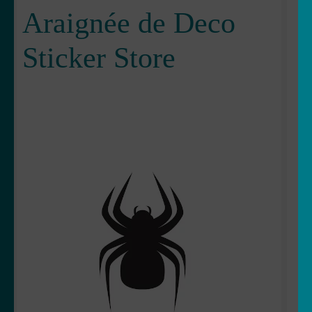
Votre espace
Araignée de Deco
LE
MENU
Sticker Store
ENFANT