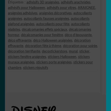
Étiquettes :
adhésifs 3D araignées
,
adhésifs arachnides
,
adhésifs pour Halloween
,
adhésifs pour vitres
,
ARAIGNEE
,
araignées adhésives
,
araignées décoratives
,
autocollants
araignées
,
autocollants fausses araignées
,
autocollants
plafond araignées
,
autocollants pour fête
,
autocollants
réalistes
,
décalcomanies effets spéciaux
,
décalcomanies
horreur
,
décalcomanies pour fenêtre
,
déco d'épouvante
,
déco effrayante
,
déco Halloween araignées
,
décoration
effrayante
,
décoration fête à thème
,
décoration pour soirée
,
décoration terrifiante
,
decostickerstore
,
mural
,
sticker
,
stickers fenêtre araignées
,
stickers Halloween
,
stickers
muraux araignées
,
stickers porte araignées
,
stickers pour
chambre
,
stickers répulsifs