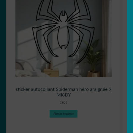
sticker autocollant Spiderman héro araignée 9
MI8DY
7,80
€
Ajouter au panier