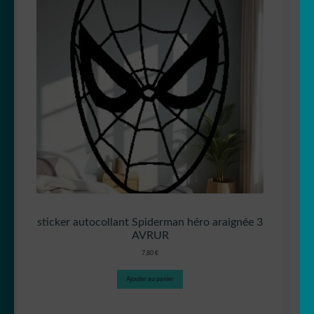
sticker autocollant Spiderman héro araignée 3
AVRUR
7,80
€
Ajouter au panier