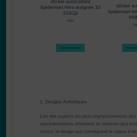
sticker autocollant
sticker a
Spiderman héro araignée 10
Spiderman hé
235Q6
MI
7,80
€
7,
Ajouter au panier
Ajouter a
1. Designs Artistiques
L’un des aspects les plus impressionnants des 
représentations détaillées et réalistes aux in
choisir le design qui correspond le mieux à leu