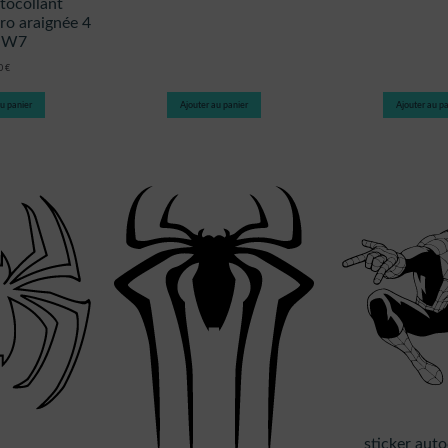
utocollant
ro araignée 4
NW7
80
€
u panier
Ajouter au panier
Ajouter au pa
sticker auto