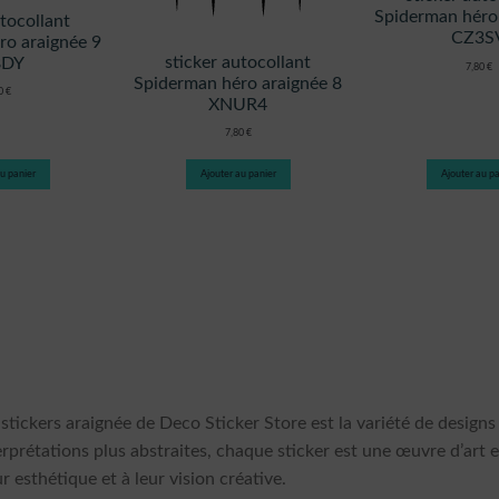
Spiderman héro
utocollant
CZ3S
ro araignée 9
sticker autocollant
8DY
7,80
€
Spiderman héro araignée 8
80
€
XNUR4
7,80
€
u panier
Ajouter au panier
Ajouter au pa
stickers araignée de Deco Sticker Store est la variété de designs
terprétations plus abstraites, chaque sticker est une œuvre d’art e
r esthétique et à leur vision créative.