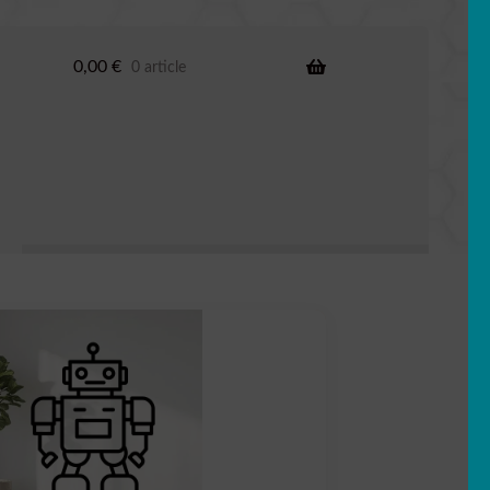
0,00
€
0 article