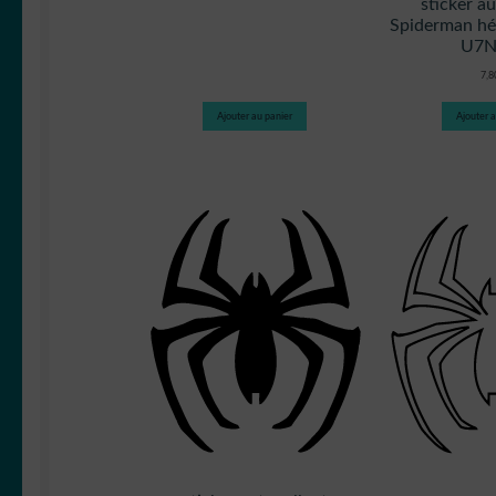
sticker a
Spiderman hé
U7
7,
Ajouter au panier
Ajouter a