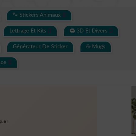
🐾 Stickers Animaux
Lettrage Et Kits
🖨 3D Et Divers
Générateur De Sticker
☕ Mugs
ace
que !