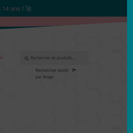
s
14 ans
! 🚀
Recherche
RECHERCHE
er
pour :
Rechercher plutôt
🏞️
par image