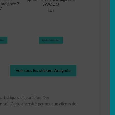
 araignée 7
3WOQQ
V
7,80
€
nier
Ajouter au panier
Voir tous les stickers Araignée
 artistiques disponibles. Des
n soi. Cette diversité permet aux clients de