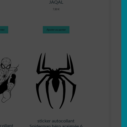
JAQAL
7,80
€
nier
Ajouter au panier
sticker autocollant
collant
Spiderman héro araignée 6