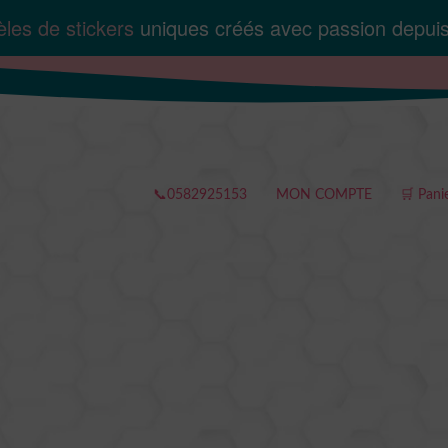
les de stickers
uniques créés avec passion depui
📞0582925153
MON COMPTE
🛒 Pani