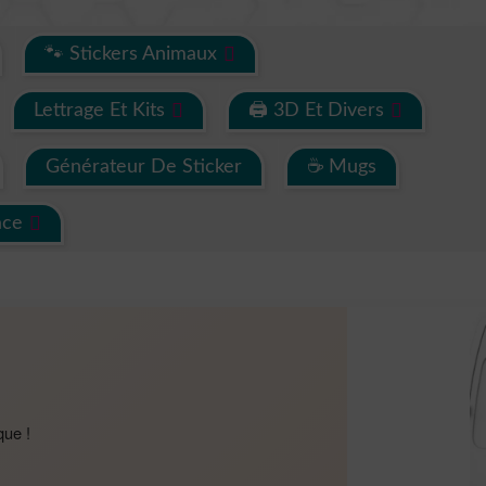
🐾 Stickers Animaux
Lettrage Et Kits
🖨 3D Et Divers
Générateur De Sticker
☕ Mugs
ace
que !