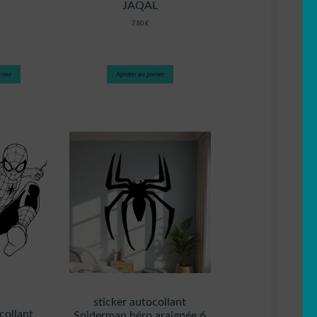
JAQAL
7,80
€
nier
Ajouter au panier
sticker autocollant
collant
Spiderman héro araignée 6