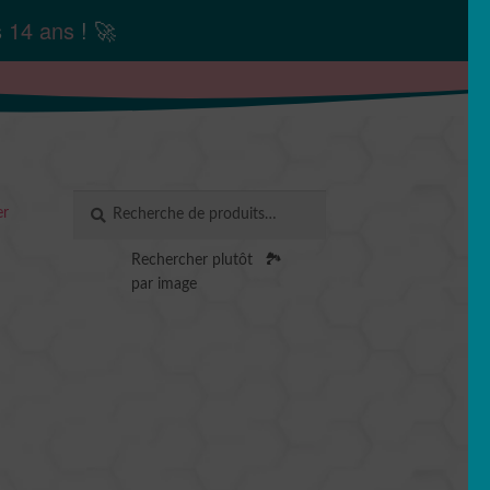
s
14 ans
! 🚀
Recherche
RECHERCHE
er
pour :
Rechercher plutôt
🏞️
par image