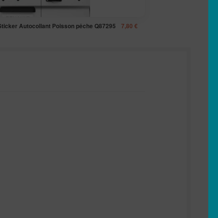
Sticker Autocollant Poisson pêche Q87295
7,80
€