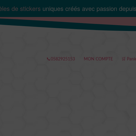
les de stickers
uniques créés avec passion depui
📞0582925153
MON COMPTE
🛒 Pani