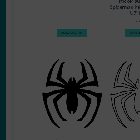
sticker a
Spiderman hé
U7
7,
Ajouter au panier
Ajouter a