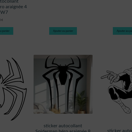
utocollant
ro araignée 4
NW7
80
€
u panier
Ajouter au panier
Ajouter au pa
sticker autocollant
sticker auto
Spiderman héro araignée 8