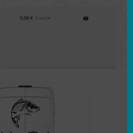
0,00
€
0 article