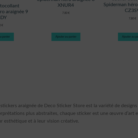
Spiderman héro
XNUR4
utocollant
CZ3S
ro araignée 9
7,80
€
8DY
7,80
€
80
€
u panier
Ajouter au panier
Ajouter au pa
stickers araignée de Deco Sticker Store est la variété de designs
terprétations plus abstraites, chaque sticker est une œuvre d’art e
r esthétique et à leur vision créative.