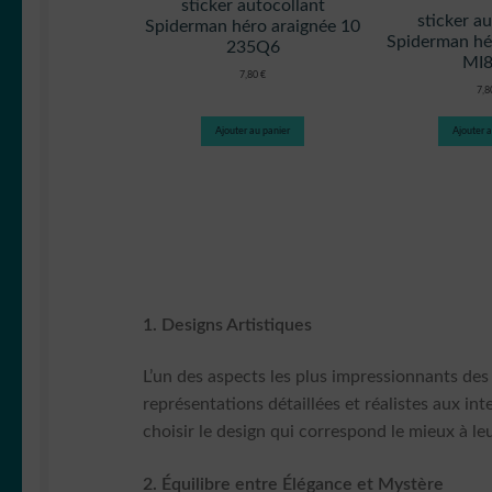
sticker autocollant
sticker a
Spiderman héro araignée 10
Spiderman hé
235Q6
MI
7,80
€
7,
Ajouter au panier
Ajouter a
1. Designs Artistiques
L’un des aspects les plus impressionnants des 
représentations détaillées et réalistes aux in
choisir le design qui correspond le mieux à leu
2. Équilibre entre Élégance et Mystère