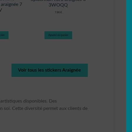
 araignée 7
3WOQQ
V
7,80
€
nier
Ajouter au panier
Voir tous les stickers Araignée
 artistiques disponibles. Des
n soi. Cette diversité permet aux clients de