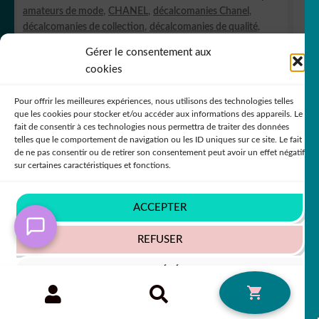
amateurs de mode
,
CHANEL
,
décalcomanies Chanel
,
décalcomanies de collection
,
décalcomanies de qualité
,
déco Chanel
,
déco de prestige
,
décoration Chanel
,
Gérer le consentement aux
décoration de luxe
,
LUXE
,
MODE
,
stickers Chanel
,
stickers
cookies
de beauté
,
stickers de créateur
,
stickers haute couture
,
stickers logo Chanel
,
stickers pour accessoires
,
stickers
Pour offrir les meilleures expériences, nous utilisons des technologies telles
pour fans de Chanel
,
stickers pour fashionistas
que les cookies pour stocker et/ou accéder aux informations des appareils. Le
fait de consentir à ces technologies nous permettra de traiter des données
telles que le comportement de navigation ou les ID uniques sur ce site. Le fait
de ne pas consentir ou de retirer son consentement peut avoir un effet négatif
sur certaines caractéristiques et fonctions.
ACCEPTER
REFUSER
Tous nos stickers autocollants Disney
VOIR LES PRÉFÉRENCES
Recherche
RECHERCHE
0
pour :
Politique de cookies
Politique de confidentialité
Mentions légales