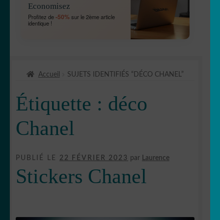
Economisez
MENU
OUVRIR
🐾 Stickers Animaux
-50%
Profitez de
sur le 2ème article
ENFANT
identique !
LE
MENU
OUVRIR
🏡 Stickers décoration maison
ENFANT
LE
MENU
OUVRIR
Lettrage et kits
ENFANT
Accueil
SUJETS IDENTIFIÉS “DÉCO CHANEL”
LE
MENU
OUVRIR
🖨 3D et divers
Étiquette :
déco
ENFANT
LE
MENU
OUVRIR
🐣 Décoration chambre Enfants
Chanel
ENFANT
LE
MENU
Générateur de sticker
ENFANT
PUBLIÉ LE
22 FÉVRIER 2023
par
Laurence
☕ Mugs
Stickers Chanel
Fait au Japon 🇯🇵
OUVRIR