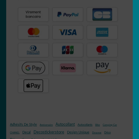
Autocollant
Adhésifs De Style
Autocollants
Anniversaire
Bike
Camping-Car
Decostickerstore
Decal
Design Unique
Déco
CHANEL
Douceur