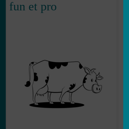
fun et pro
OUVRIR
Votre espace
LE
MENU
ENFANT