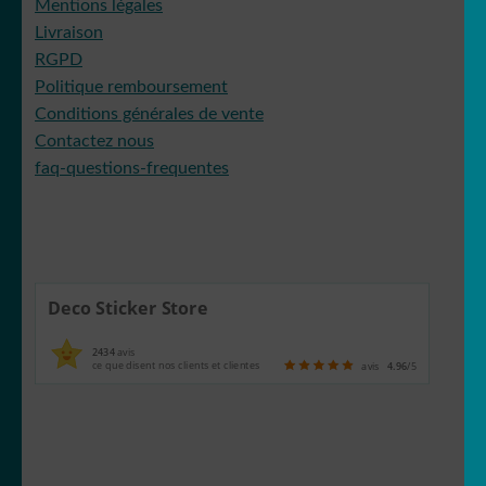
Mentions légales
Livraison
RGPD
Politique remboursement
Conditions générales de vente
Contactez nous
faq-questions-frequentes
Deco Sticker Store
2434
avis
ce que disent nos clients et clientes
avis
4.96
/5