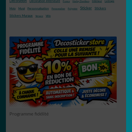
Décoration
Décoration Intérieure
Intérieur
Lettrage
France
Harley Davidson
Sticker
Stickers
Mural
Personnalisation
Moto
Personnaliser
Polyester
Stickers Muraux
Vélo
Versace
Programme fidélité