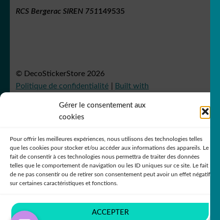
RCS Bergerac SIREN 751
149535
© DecoStickerStore 2026
Politique de confidentialité
Built with
WooCommerce
.
Gérer le consentement aux
cookies
Pour offrir les meilleures expériences, nous utilisons des technologies telles
que les cookies pour stocker et/ou accéder aux informations des appareils. Le
fait de consentir à ces technologies nous permettra de traiter des données
telles que le comportement de navigation ou les ID uniques sur ce site. Le fait
de ne pas consentir ou de retirer son consentement peut avoir un effet négatif
sur certaines caractéristiques et fonctions.
ACCEPTER