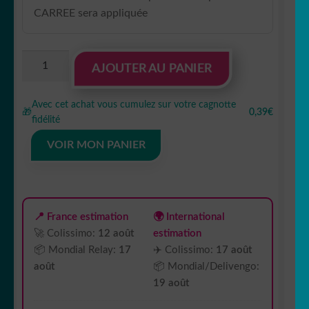
CARREE sera appliquée
quantité
AJOUTER AU PANIER
de
Autocollant
Avec cet achat vous cumulez sur votre cagnotte
Camping
🎁
0,39€
fidélité
en
blanc
VOIR MON PANIER
écrit
Pilote
en
Noir
📍 France estimation
🌍 International
écrit
🚀 Colissimo:
12 août
estimation
en
📦 Mondial Relay:
17
✈️ Colissimo:
17 août
bas
août
📦 Mondial/Delivengo:
J
19 août
❤️