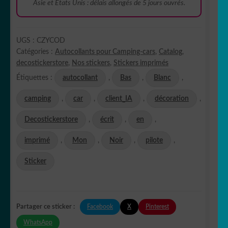
Asie et Etats Unis : délais allongés de 5 jours ouvrés.
mon
Camping
Car
UGS :
CZYCOD
décoration
Catégories :
Autocollants pour Camping-cars
,
Catalog
,
decostickerstore
decostickerstore
,
Nos stickers
,
Stickers imprimés
-
Étiquettes :
autocollant
,
Bas
,
Blanc
,
CZYCOD
camping
,
car
,
client_IA
,
décoration
,
Decostickerstore
,
écrit
,
en
,
imprimé
,
Mon
,
Noir
,
pilote
,
Sticker
Facebook
X
Pinterest
Partager ce sticker :
WhatsApp