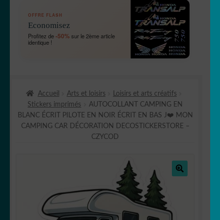
OUVRIR
🛞 Véhicules
OFFRE FLASH
LE
Economisez
MENU
OUVRIR
🐾 Stickers Animaux
-50%
Profitez de
sur le 2ème article
ENFANT
identique !
LE
MENU
OUVRIR
🏡 Stickers décoration maison
ENFANT
LE
MENU
OUVRIR
Lettrage et kits
ENFANT
Accueil
Arts et loisirs
Loisirs et arts créatifs
LE
Stickers imprimés
AUTOCOLLANT CAMPING EN
MENU
OUVRIR
🖨 3D et divers
BLANC ÉCRIT PILOTE EN NOIR ÉCRIT EN BAS J❤️ MON
ENFANT
LE
CAMPING CAR DÉCORATION DECOSTICKERSTORE –
MENU
OUVRIR
🐣 Décoration chambre Enfants
CZYCOD
ENFANT
LE
MENU
Générateur de sticker
ENFANT
🔍
☕ Mugs
Fait au Japon 🇯🇵