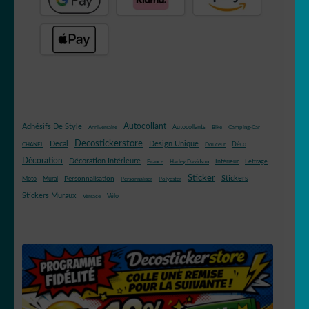
Autocollant
Adhésifs De Style
Autocollants
Anniversaire
Bike
Camping-Car
Decostickerstore
Decal
Design Unique
Déco
CHANEL
Douceur
Décoration
Décoration Intérieure
Intérieur
Lettrage
France
Harley Davidson
Sticker
Stickers
Mural
Personnalisation
Moto
Personnaliser
Polyester
Stickers Muraux
Vélo
Versace