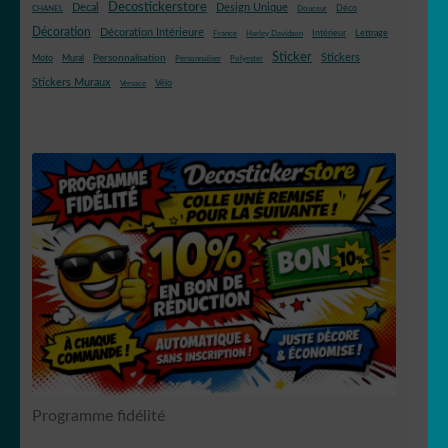
Decostickerstore
Decal
Design Unique
Déco
CHANEL
Douceur
Décoration
Décoration Intérieure
Intérieur
Lettrage
France
Harley Davidson
Sticker
Stickers
Mural
Personnalisation
Moto
Personnaliser
Polyester
Stickers Muraux
Vélo
Versace
Programme fidélité