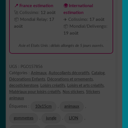
📍 France estimation
🌍 International
🚀 Colissimo:
12 août
estimation
📦 Mondial Relay:
17
✈️ Colissimo:
17 août
août
📦 Mondial/Delivengo:
19 août
Asie et Etats Unis : délais allongés de 5 jours ouvrés.
UGS :
PGO157856
Catégories :
Animaux
,
Autocollants décoratifs
,
Catalog
,
Décorations Enfants
,
Décorations et ornements
,
decostickerstore
,
Loisirs créatifs
,
Loisirs et arts créatifs
,
Matériaux pour loisirs créatifs
,
Nos stickers
,
Stickers
animaux
Étiquettes :
10x15cm
,
animaux
,
gommettes
,
jungle
,
LION
,