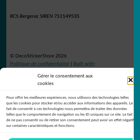
RCS Bergerac SIREN 751
149535
© DecoStickerStore 2026
Politique de confidentialité
Built with
WooCommerce
.
Gérer le consentement aux
cookies
Pour offrir les meilleures expériences, nous utilisons des technologies telles
que les cookies pour stocker et/ou accéder aux informations des appareils. Le
fait de consentir à ces technologies nous permettra de traiter des données
telles que le comportement de navigation ou les ID uniques sur ce site. Le fait
de ne pas consentir ou de retirer son consentement peut avoir un effet négatif
sur certaines caractéristiques et fonctions.