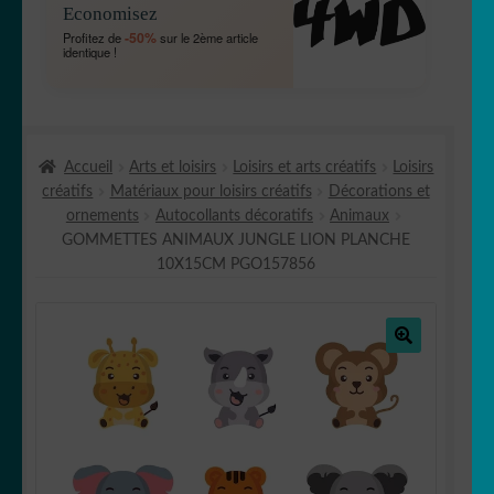
Economisez
MENU
OUVRIR
🐾 Stickers Animaux
-50%
Profitez de
sur le 2ème article
ENFANT
identique !
LE
MENU
OUVRIR
🏡 Stickers décoration maison
ENFANT
LE
MENU
OUVRIR
Lettrage et kits
ENFANT
Accueil
Arts et loisirs
Loisirs et arts créatifs
Loisirs
LE
créatifs
Matériaux pour loisirs créatifs
Décorations et
MENU
OUVRIR
🖨 3D et divers
ornements
Autocollants décoratifs
Animaux
ENFANT
LE
GOMMETTES ANIMAUX JUNGLE LION PLANCHE
MENU
OUVRIR
🐣 Décoration chambre Enfants
10X15CM PGO157856
ENFANT
LE
MENU
Générateur de sticker
ENFANT
🔍
☕ Mugs
Fait au Japon 🇯🇵
OUVRIR