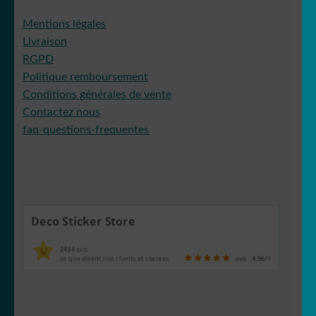
Mentions légales
Livraison
RGPD
Politique remboursement
Conditions générales de vente
Contactez nous
faq-questions-frequentes
Deco Sticker Store
2434
avis
ce que disent nos clients et clientes
avis
4.96
/5