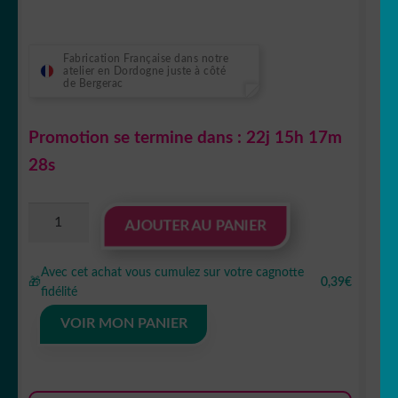
Fabrication Française dans notre
atelier en Dordogne juste à côté
de Bergerac
Promotion se termine dans :
22j 15h 17m
27s
quantité
AJOUTER AU PANIER
de
gommettes
Avec cet achat vous cumulez sur votre cagnotte
animaux
🎁
0,39€
fidélité
jungle
lion
VOIR MON PANIER
planche
10x15cm
PGO157856