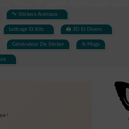
🐾 Stickers Animaux
Lettrage Et Kits
🖨 3D Et Divers
Générateur De Sticker
☕ Mugs
ace
que !