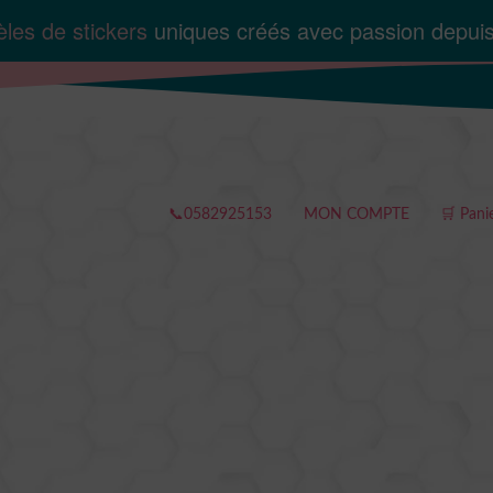
les de stickers
uniques créés avec passion depui
📞0582925153
MON COMPTE
🛒 Pani