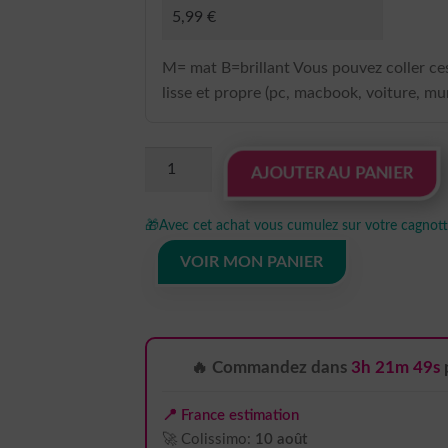
M= mat B=brillant Vous pouvez coller ces
lisse et propre (pc, macbook, voiture, mur
quantité
AJOUTER AU PANIER
de
Sticker
🎁
Avec cet achat vous cumulez sur votre cagnotte
Autocollant
naruto
VOIR MON PANIER
macbook
MB1191
🔥 Commandez dans
3h 21m 47s
📍 France estimation
🚀 Colissimo:
10 août