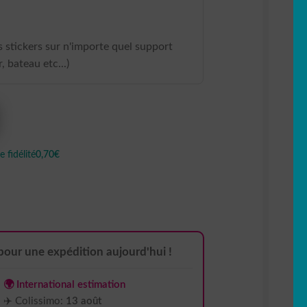
 stickers sur n'importe quel support
, bateau etc...)
 fidélité
0,70€
pour une expédition aujourd'hui !
🌍 International estimation
✈️ Colissimo:
13 août