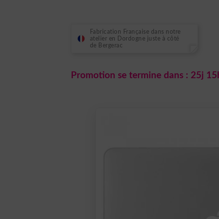
était :
est :
7,99 €.
6,99 €.
Fabrication Française dans notre
atelier en Dordogne juste à côté
de Bergerac
Promotion se termine dans :
25j 15