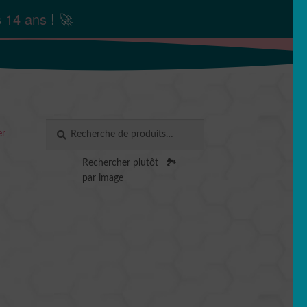
s
14 ans
! 🚀
Recherche
RECHERCHE
er
pour :
Rechercher plutôt
🏞️
par image