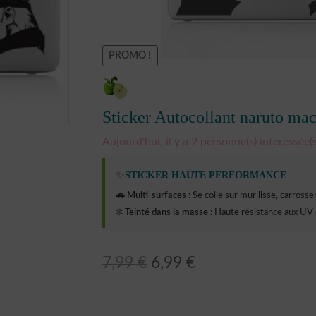
PROMO !
Sticker Autocollant naruto m
Aujourd'hui, il y a 2 personne(s) intéressée(s
✨
STICKER HAUTE PERFORMANCE
🚗 Multi-surfaces :
Se colle sur mur lisse, carrosseri
☀️ Teinté dans la masse :
Haute résistance aux UV 
Le
Le
7,99
€
6,99
€
prix
prix
initial
actuel