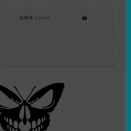
0,00
€
0 article