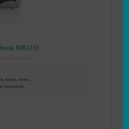
acbook MB1191
) par cet article.
e, bateau, vitrine...
et intempéries.